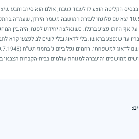
סיס הקליטה הוצע לו לעבוד כטבח, אולם הוא סירב ותבע שיצרפ
10.
יצא עם פלוגתו לעזרת המושבה משמר הירדן, שעמדה בהתקפה
על אף היותו פצוע ברגלו. כשנאלצה יחידתו לסגת, היה בין המחפ
יו עד שנפצע בראשו. בלי לדאוג ובלי לשים לב לפצעו קרא לחב
שם לדאוג למשפחתו. רחמים נפל ביום ג' בתמוז תש"ח
(10.7.1948)
פושים ממושכים והועברה למנוחת-עולמים בבית-הקברות הצבאי ב
ם: