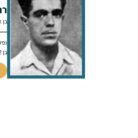
רח
בן 
נפל 
בן 32 בנופלו
4675