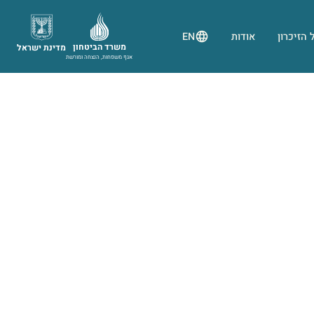
 הזיכרון
אודות
EN
משרד הביטחון
מדינת ישראל
אגף משפחות, הנצחה ומורשת