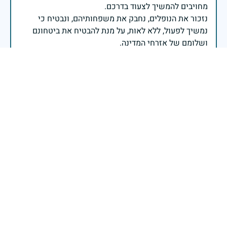
נזכור את הנופלים, נחבק את משפחותיהם, ונבטיח כי
נמשיך לפעול, ללא לאות, על מנת להבטיח את ביטחונם
ושלומם של אזרחי המדינה.
רנ"צ דניאל לוי - המפקח הכללי של משטרת ישראל
בשעה שאנו זוכרים את גודל תרומתם ועומק מסירות
נפשם של טובי בנינו ובנותינו, נופלי מערכות ישראל
לדורותיהן, ממשיכים צה"ל וכוחות הביטחון במימוש
המשימה למענה לחמו ועבורה נפלו: הכרעת אויבינו מדרום,
מצפון, ביהודה ובשומרון, וגם בזירות רחוקות יותר. בהערכה
רבה ובגאווה אדירה אנו מרכינים ראש בפני הנופלים
והנופלות, מאמצים את משפחותיהם אל לבנו, וממשיכים
במשימה להבטחת קיומה של ישראל לדורי דורות. יחד
נעשה ונצליח.