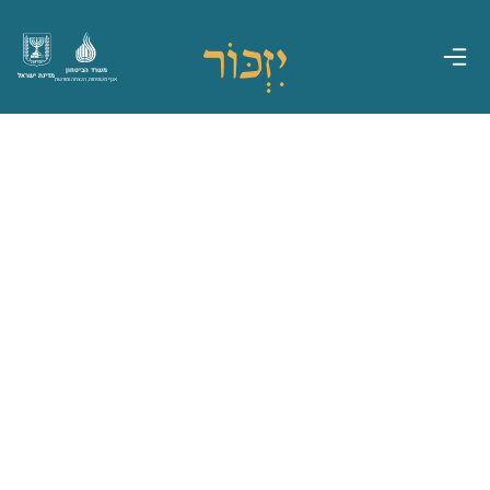
משרד הביטחון
מדינת ישראל
אגף משפחות, הנצחה ומורשת