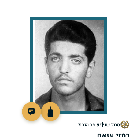
46921
סמל שני
משמר הגבול
רמזי עזאם