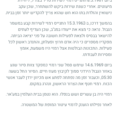
ביום 8.5.1961 התגייס רמזי לשירות סדיר בצה"ל, ליחידת
מיעוטים. אחרי כשנת שירות ביקש להשתחרר, שכן עקב
נישואין והולדת בתו הוא חש שהוא צריך להקדיש יותר זמן בבית.
בהמשך דרכו, ב-15.3.1962 התגייס רמזי לשירות קבע במשמר
הגבול. נראה כי מצא את ייעודו במג"ב, שכן העדיף לעתים
להישאר בבסיס ולצאת לפעילות חשובה על פני יציאה הביתה.
מפקדיו מספרים כי היה אדם חרוץ ופעלתן, והתנדב ראשון לכל
פעילות. התכונות הבולטות אצל רמזי היו משמעת, אומץ
ומסירות לעבודתו.
ביום 14.6.1969 שימש סמל שני רמזי כמפקד צוות סיור שנע
באזור הגבול הירדני סמוך לקיבוץ מעוז חיים. הסיור החל בשעה
05:30, וכעבור זמן מה נפתחה לפתע אש מכיוון ירדן לעבר אנשי
הכוח. רמזי חטף את הצרור הראשון, ונהרג במקום.
רמזי היה בן עשרים ושש בנפלו. הוא נטמן בבית העלמין במע'אר.
לאחר נפילתו הוענק לרמזי עיטור המופת של המשטרה.