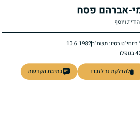
י-אברהם פסח
הודית ויוסף
ביום
י"ט בסיון תשמ"ב
10.6.1982
להדלקת נר לזכרו
כתיבת הקדשה