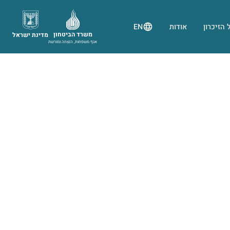
 הזיכרון
אודות
EN
משרד הביטחון
מדינת ישראל
אגף משפחות, הנצחה ומורשת