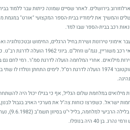
ארלוזורוב בירושלים. לאחר שסיים שמונה כיתות עבר ללמוד בב
לים והמשיך את לימודיו בבית-הספר המקצועי "אורט" במגמת מ
נאות רכב בבית-הספר שבו למד.
בר אימוני טירונות ושירת בחיל הרגלים, החימוש ובטכנולוגיה ו
י רכב משוריין, נגמ"ש וזחל"ם. ביוני
1962
הועלה לדרגת רב"ט. כ
ת מילואים. אחרי המלחמה הועלה לדרגת סמ"ר. רמי לחם גם במ
וקטובר
1974
הועלה לדרגת רס"ל. לימים התחתן ונולדו לו שתי 
היגה.
ות מילואים במלחמת שלום הגליל, אף כי בגילו יכול היה להשתחר
ת ישראל. כשפרצו כוחות צה"ל את מערכי האויב בגבול לבנון, 
בלילה הרביעי למלחמה, בליל י"ט בסיוון תשמ"ב
(9.6.1982)
, נער
ורמי נהרג. בן
40
היה בנופלו.