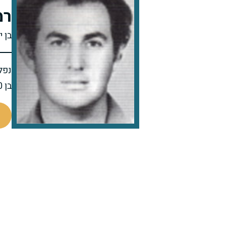
רמ
בן י
נפל 
בן 40 בנופלו
98815