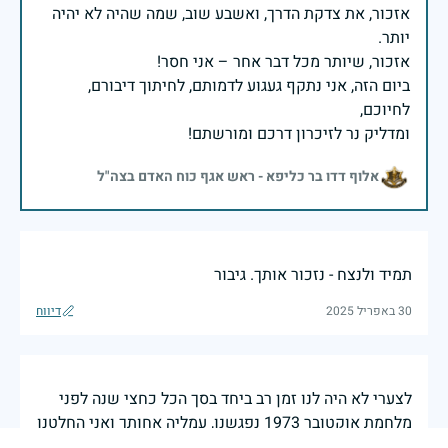
אזכור, את צדקת הדרך, ואשבע שוב, שמה שהיה לא יהיה
ביום הזה, אני נתקף געגוע לדמותם, לחיתוך דיבורם,
ומדליק נר לזיכרון דרכם ומורשתם!
אלוף דדו בר כליפא - ראש אגף כוח האדם בצה"ל
תמיד ולנצח - נזכור אותך. גיבור
30 באפריל 2025
דיווח
לצערי לא היה לנו זמן רב ביחד בסך הכל כחצי שנה לפני
מלחמת אוקטובר 1973 נפגשנו, עמליה אחותך ואני החלטנו
להתחתן ואכן נידאנו ב 10 לספטמבר 1973, בשישי