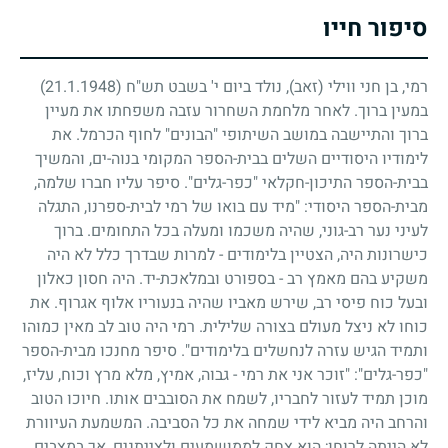
סיפור חייו
רמי, בן חני ווילי (זאב), נולד ביום י' בשבט תש"ח
(21.1.1948)
במעין ברוך. לאחר מלחמת השחרור עזבה משפחתו את מעיין
ברוך והתיישבה במושב השיתופי "הבונים" לחוף הכרמל. את
לימודיו היסודיים השלים בבית-הספר המקומי בנוה-ים, והמשיך
בבית-הספר התיכון-חקלאי "כפר-גלים". סיפר עליו חברו שלמה,
מבית-הספר היסודי: "מיד עם בואו של רמי לבית-ספרנו, התגלה
לעיני נער רב-גוני, שהיה משכמו ומעלה בכל התחומים. ברוך
כישרונות היה, הצטיין בלימודים
-
למרות שבדרך כלל לא היה
משקיע בהם מאמץ רב
-
בספורט ובמלאכת-יד. היה חסון כאלון
ובעל כוח פיסי רב, שירש מאביו שהיה בנעוריו אלוף אגרוף. את
כוחו לא ניצל מעולם בצורה שלילית. רמי היה טוב לב מאין כמוהו
ותמיד הגיש עזרה לנחשלים בלימודים". סיפר מחנכו מבית-הספר
"כפר-גלים": "זוכר אני את רמי
-
גבוה, אמיץ, מלא מרץ וכוח, עליז,
מוכן תמיד לעזור לחבריו, לשמח את הסובבים אותו. חיוכו הטוב
והרחב היה מביא לידי שמחה את כל הסביבה. המשמעת העיוורת
לא הייתה לרוחו
;
הוא צחק לממושמעים ולצייתנים, אך במצבים