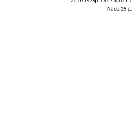
כ"ו בתשרי תשל"ד
22.10.1973
בן 25 בנופלו