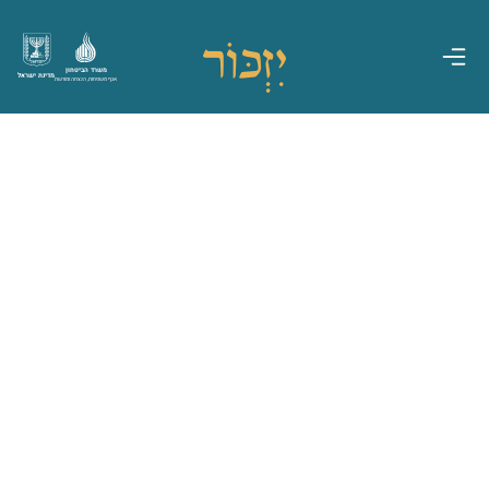
משרד הביטחון
מדינת ישראל
אגף משפחות, הנצחה ומורשת