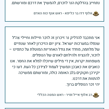
נתחייב בהדלקת הנר לזכרם, להמשיך את דרכם ומורשתם.
אלוף דדו בר כליפא - ראש אגף כוח האדם
אני מתכבד להדליק נר זיכרון זה לזכר חיילות וחיילי צה״ל
שנפלו במערכות ישראל. ציון יום הזיכרון לאחר שנתיים
של מלחמה, מחדד את גודל האחריות המוטלת על כתפינו –
משפחות יקרות, אין די מילים שיוכלו למלא את החסר. אנו
כואבים את כאבכן ונמשיך לעמוד לצידכן כל העת. דעו כי
יקירכן חקוקים בלב האומה כולה, ומורשתם ממשיכה
יהי זכר הנופלים ברוך.
רב אלוף אייל זמיר - ראש המטה הכללי