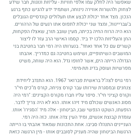
שאפשר היה לחלק עמו אלפי חוויות
-
עליזות ונוגות, חבר שידע
לצחוק ולהשרות אווירה נינוחה, ושתמיד ידע להגיש כתף ברגע
הנכון. מצד אחד יכולת לבצע אתו תעלולים קונדסיים הגובלים
ב'עבריינות', ומצד שני יכולת לתפוס אתו רגעים של הרהורים.
הוא היה הרוח החיה בכיתה, מעין שובב תורן, שאצלו הפקחות,
החן והעליזות הלכו יד ביד. קסמו האישי הרב עזר לו ליצור
קשרים עם כל אחד ואחד". בנערותו היה רמי חבר בחטיבת בני
המושבים השיתופיים, ושימש בחטיבה גם כמדריך. אהבתו
הגדולה הייתה הים, אשר לחופו גדל. הוא היה שוחה, משיט
מפרשיות ועוסק בדיג תת-מימי.
רמי גויס לצה"ל בראשית פברואר
1967
. הוא התנדב ליחידת
צנחנים ובמסגרת שירותו עבר קורס צניחה, קורס מ"כים חי"ר
וקורס קציני חי"ר. סיפר עליו חברו מקורס הקצינים: "רמי היה
מסוג האנשים שכולם מיד זיהו אותו. הוא לא היה צריך לדבר.
הופעתו, השקט הנפשי שבו, הביטחון
-
אלה מיד 'הסגירו' אותו.
עומדת קבוצת אנשים, ומיד העין צדה אותו. כזה היה רמי.
העניינים התנהלו סביבו. אחת התכונות שמאוד אהבתי בו הייתה
הרגשת הביטחון שהיה מעניק לסובבים אותו
-
מין הרגשה כזאת