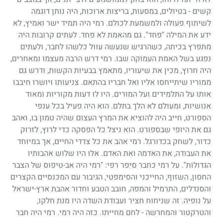
קשים
-
בטיולים, במסעות, בריצות ארוכות, היה נותן דוגמה
לשיתוף פעולה ולמשמעת לכולם. רמי היה תמיד ישר ואמיץ, לא
ידע את המילה "פחד". גם מהאמת לא פחד. לעתים קרובות היה
מתפרץ בכיתה, כשהרגיש שנעשה עוול כלשהו לחבר, ולעתים
נפגע בשל האמת העמוקה שבו. רמי דרש הרבה מעצמו ומאחרים,
היה חרוץ, מכין את שיעוריו, מתאמץ בבעיות הקשות, ודרש גם
ממוריו שיתייחסו אליו ואל חבריו בהתאם. צניעותו ויושרו חיבבו
אותו על התלמידים ועל המורים. היו לו דעות מקוריות ומאוד
אנושיות, ומעולם לא הלך בתלם. הוא היה פעיל בכל ענפי
הספורט, חייב היה להוציא את המרץ העצום שהיה טמון בו, ואהב
גם את היופי שבספורט. הוא ניצל כל הפסקה כדי לרוץ, לזרוק
כדור, לשחק בכדורגל. רמי אהב את כל צדדי החיים, אך במיוחד
את העבודה, את האדמה ואת האדם. אלו היו שלוש אהבותיו
הגדולות". על רמי כחבר סיפר רפי: "רמי היה אב-טיפוס של הצבר
החסון, השזוף, החייכני והסימפטי, הגיבור עם המכנסיים הקצרים
והסנדלים, התרמיל והמפה, חובב הטבע וחדור אהבת ארץ-ישראל
על נופיה. זה שניחוח חציר ועבודת השדה היו מנת חלקו,
והטרקטור והמחרשה
-
לחם מחייתו. כזה היה רמי. רמי היה חבר