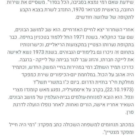
שידעת שאם רמי נמצא בסביבה, הכל בסדר". משסיים את שירות
החובה, בראשית פברואר
1970
, התנדב לשרת בצבא הקבע
לתקופה של שלושה חודשים.
אחרי השחרור יצא לחיים האזרחיים. הוא שב למושב הבונים,
שם עבד כחקלאי. בשנת
1971
החל ללמוד בטכניון בחיפה. כבר
בתקופת נערותו הצטיין במקצועות הריאליים, וכישרונותיו
בתחום זה ניכרו גם בלימודים הגבוהים. בשנת
1973
נשא לאישה
את לייקה חברתו, והזוג עבר לגור בביתה של לייקה
-
ברגבה.
כדרכו תמיד השתלב רמי במהירות בחיי המשק החדש, וכתמיד
היה אהוב על הכול. במלחמת יום-הכיפורים שירת כמפקד
מחלקת חי"ר בחזית הדרום. ביום כ"ו בתשרי תשל"ד
(22.10.1973)
, בקרב על איסמעיליה, נפגע מאש קומנדו מצרי
ונפל. הוא הובא למנוחת-עולמים בבית-העלמין של מושב הבונים.
השאיר אחריו אישה, הורים ואחות. לאחר נופלו הועלה לדרגת
סרן.
במכתב תנחומים למשפחה השכולה כתב מפקדו: "רמי היה חייל
ומפקד מצטיין".