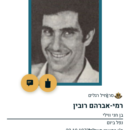
95139
סרן
חיל רגלים
רמי-אברהם רובין
בן חני ווילי
נפל ביום