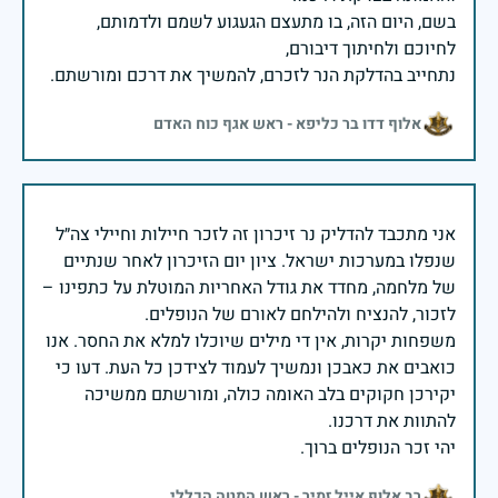
בשם, היום הזה, בו מתעצם הגעגוע לשמם ולדמותם,
נתחייב בהדלקת הנר לזכרם, להמשיך את דרכם ומורשתם.
אלוף דדו בר כליפא - ראש אגף כוח האדם
אני מתכבד להדליק נר זיכרון זה לזכר חיילות וחיילי צה״ל
שנפלו במערכות ישראל. ציון יום הזיכרון לאחר שנתיים
של מלחמה, מחדד את גודל האחריות המוטלת על כתפינו –
משפחות יקרות, אין די מילים שיוכלו למלא את החסר. אנו
כואבים את כאבכן ונמשיך לעמוד לצידכן כל העת. דעו כי
יקירכן חקוקים בלב האומה כולה, ומורשתם ממשיכה
יהי זכר הנופלים ברוך.
רב אלוף אייל זמיר - ראש המטה הכללי