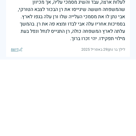
לעלות ארצה, עבד והשיג מסמכי עליה, אך מכיוון
שהמשפחה חששה שיגייסו את רן הבכור לצבא הטורקי,
אבי נתן לו את מסמכי העלייה שלו ורן עלה בגפו לארץ.
בסמיכות אחריו עלה אבי לבדו ומצא פה את רן. בהמשך
עלתה לארץ המשפחה כולה, רן התגייס לנחל ונפל בעת
מילוי תפקידו. יהי זכרו ברוך.
לילך בר נתן
|
29 באפריל 2025
דיווח
בכאב, בהצדעה ובתקווה אני מתכבד להדליק נר זיכרון זה.
השנה, כשאנו נלחמים במלחמה ארוכה, רב זירתית וצודקת,
הזיכרון נושא משמעות עמוקה. ביום זה נעצור ונתייחד עם
זכרם של טובי בנינו ובנותינו שנפלו בהגנה על המדינה.
מורשתם היא המצפן שמתווה את דרכינו, והיא המעניקה
משפחות יקרות, אנו מרכינים ראשנו ומתחייבים שנעמוד