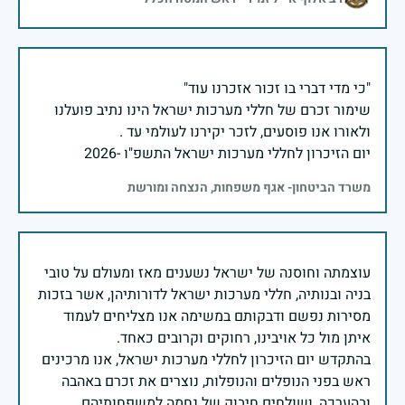
שימור זכרם של חללי מערכות ישראל הינו נתיב פועלנו
יום הזיכרון לחללי מערכות ישראל התשפ"ו -2026
משרד הביטחון- אגף משפחות, הנצחה ומורשת
עוצמתה וחוסנה של ישראל נשענים מאז ומעולם על טובי
בניה ובנותיה, חללי מערכות ישראל לדורותיהן, אשר בזכות
מסירות נפשם ודבקותם במשימה אנו מצליחים לעמוד
בהתקדש יום הזיכרון לחללי מערכות ישראל, אנו מרכינים
ראש בפני הנופלים והנופלות, נוצרים את זכרם באהבה
ובהערכה, ושולחים חיבוק של נחמה למשפחותיהם