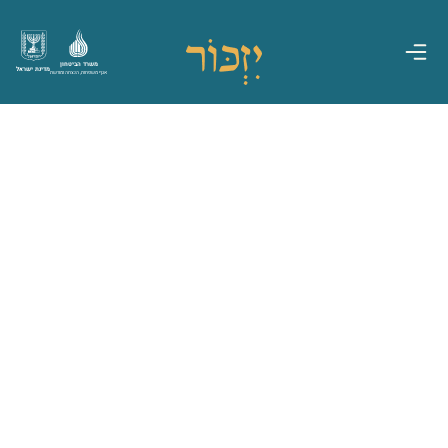
משרד הביטחון
מדינת ישראל
אגף משפחות, הנצחה ומורשת