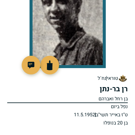
88773
טוראי
נח`ל
רן בר-נתן
בן רחל ואברהם
נפל ביום
ט"ז באייר תשי"ב
11.5.1952
בן 20 בנופלו