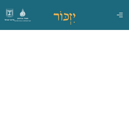
משרד הביטחון
מדינת ישראל
אגף משפחות, הנצחה ומורשת