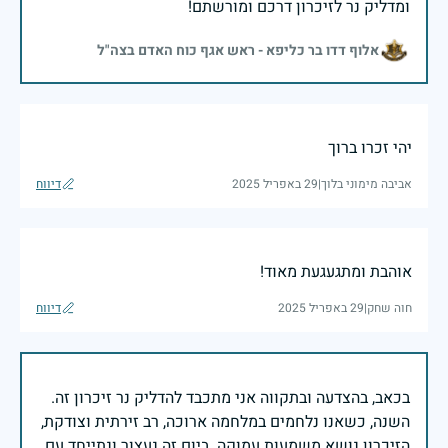
ומדליק נר לזיכרון דרכם ומורשתם!
אלוף דדו בר כליפא - ראש אגף כוח האדם בצה"ל
יהי זכרו ברוך
אביבה מימוני בלוך
|
29 באפריל 2025
דיווח
אוהבת ומתגעגעת מאוד!
חוה שחק
|
29 באפריל 2025
דיווח
בכאב, בהצדעה ובתקווה אני מתכבד להדליק נר זיכרון זה.
השנה, כשאנו נלחמים במלחמה ארוכה, רב זירתית וצודקת,
הזיכרון נושא משמעות עמוקה. ביום זה נעצור ונתייחד עם