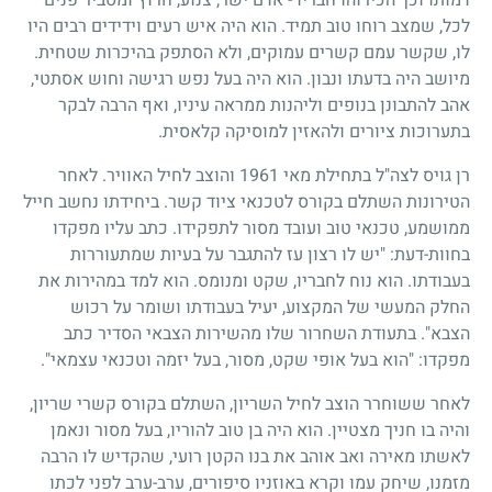
דמותו וכך הכירוהו חבריו
-
אדם ישר, צנוע, חרוץ ומסביר פנים
לכל, שמצב רוחו טוב תמיד. הוא היה איש רעים וידידים רבים היו
לו, שקשר עמם קשרים עמוקים, ולא הסתפק בהיכרות שטחית.
מיושב היה בדעתו ונבון. הוא היה בעל נפש רגישה וחוש אסתטי,
אהב להתבונן בנופים וליהנות ממראה עיניו, ואף הרבה לבקר
בתערוכות ציורים ולהאזין למוסיקה קלאסית.
רן גויס לצה"ל בתחילת מאי
1961
והוצב לחיל האוויר. לאחר
הטירונות השתלם בקורס לטכנאי ציוד קשר. ביחידתו נחשב חייל
ממושמע, טכנאי טוב ועובד מסור לתפקידו. כתב עליו מפקדו
בחוות-דעת: "יש לו רצון עז להתגבר על בעיות שמתעוררות
בעבודתו. הוא נוח לחבריו, שקט ומנומס. הוא למד במהירות את
החלק המעשי של המקצוע, יעיל בעבודתו ושומר על רכוש
הצבא". בתעודת השחרור שלו מהשירות הצבאי הסדיר כתב
מפקדו: "הוא בעל אופי שקט, מסור, בעל יזמה וטכנאי עצמאי".
לאחר ששוחרר הוצב לחיל השריון, השתלם בקורס קשרי שריון,
והיה בו חניך מצטיין. הוא היה בן טוב להוריו, בעל מסור ונאמן
לאשתו מאירה ואב אוהב את בנו הקטן רועי, שהקדיש לו הרבה
מזמנו, שיחק עמו וקרא באוזניו סיפורים, ערב-ערב לפני לכתו