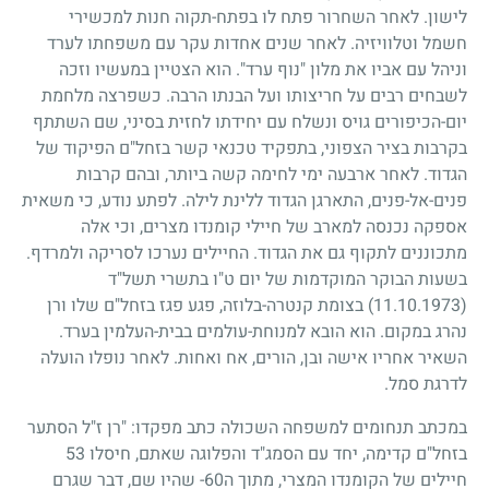
לישון. לאחר השחרור פתח לו בפתח-תקוה חנות למכשירי
חשמל וטלוויזיה. לאחר שנים אחדות עקר עם משפחתו לערד
וניהל עם אביו את מלון "נוף ערד". הוא הצטיין במעשיו וזכה
לשבחים רבים על חריצותו ועל הבנתו הרבה. כשפרצה מלחמת
יום-הכיפורים גויס ונשלח עם יחידתו לחזית בסיני, שם השתתף
בקרבות בציר הצפוני, בתפקיד טכנאי קשר בזחל"ם הפיקוד של
הגדוד. לאחר ארבעה ימי לחימה קשה ביותר, ובהם קרבות
פנים-אל-פנים, התארגן הגדוד ללינת לילה. לפתע נודע, כי משאית
אספקה נכנסה למארב של חיילי קומנדו מצרים, וכי אלה
מתכוננים לתקוף גם את הגדוד. החיילים נערכו לסריקה ולמרדף.
בשעות הבוקר המוקדמות של יום ט"ו בתשרי תשל"ד
(11.10.1973)
בצומת קנטרה-בלוזה, פגע פגז בזחל"ם שלו ורן
נהרג במקום. הוא הובא למנוחת-עולמים בבית-העלמין בערד.
השאיר אחריו אישה ובן, הורים, אח ואחות. לאחר נופלו הועלה
לדרגת סמל.
במכתב תנחומים למשפחה השכולה כתב מפקדו: "רן ז"ל הסתער
בזחל"ם קדימה, יחד עם הסמג"ד והפלוגה שאתם, חיסלו
53
חיילים של הקומנדו המצרי, מתוך ה
60
- שהיו שם, דבר שגרם