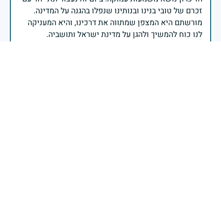
זכרם של טובי בנינו ובנותינו שנפלו בהגנה על המדינה.
מורשתם היא המצפן שמתווה את דרכינו, והיא המעניקה
משפחות יקרות, אנו מרכינים ראשנו ומתחייבים שנעמוד
יהי זכר הנופלים ברוך.
רב אלוף אייל זמיר - ראש המטה הכללי
בשעה שאנו זוכרים את גודל תרומתם ועומק מסירות
נפשם של טובי בנינו ובנותינו, נופלי מערכות ישראל
לדורותיהן, ממשיכים צה"ל וכוחות הביטחון במימוש
המשימה למענה לחמו ועבורה נפלו: הכרעת אויבינו מדרום,
מצפון, ביהודה ובשומרון, וגם בזירות רחוקות יותר. בהערכה