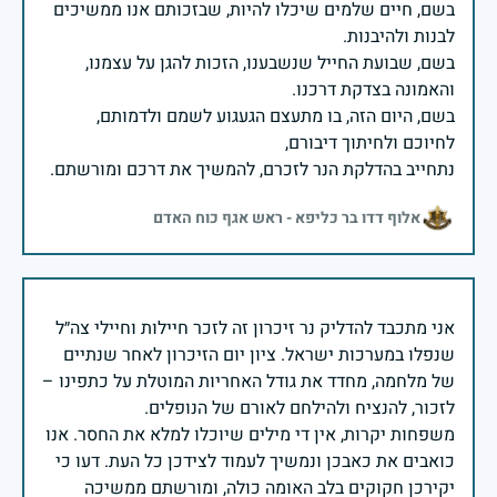
בשם, חיים שלמים שיכלו להיות, שבזכותם אנו ממשיכים
בשם, שבועת החייל שנשבענו, הזכות להגן על עצמנו,
בשם, היום הזה, בו מתעצם הגעגוע לשמם ולדמותם,
נתחייב בהדלקת הנר לזכרם, להמשיך את דרכם ומורשתם.
אלוף דדו בר כליפא - ראש אגף כוח האדם
אני מתכבד להדליק נר זיכרון זה לזכר חיילות וחיילי צה״ל
שנפלו במערכות ישראל. ציון יום הזיכרון לאחר שנתיים
של מלחמה, מחדד את גודל האחריות המוטלת על כתפינו –
משפחות יקרות, אין די מילים שיוכלו למלא את החסר. אנו
כואבים את כאבכן ונמשיך לעמוד לצידכן כל העת. דעו כי
יקירכן חקוקים בלב האומה כולה, ומורשתם ממשיכה