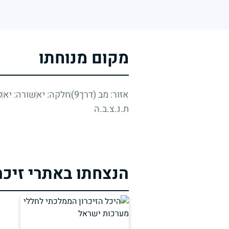
מקום מנוחתו
אזור: מב (דרך9)
חלקה: יא
שורה: יא
ק
ת.נ.צ.ב.ה
הנצחתו באתרי זיכר