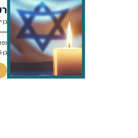
רפ
בן י
נפט
בן 85 בפטירתו
801214