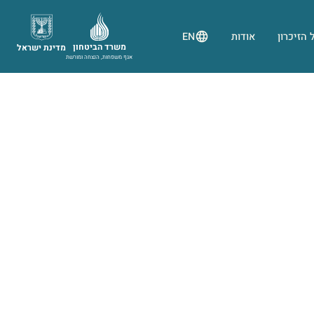
 הזיכרון
אודות
EN
משרד הביטחון
מדינת ישראל
אגף משפחות, הנצחה ומורשת