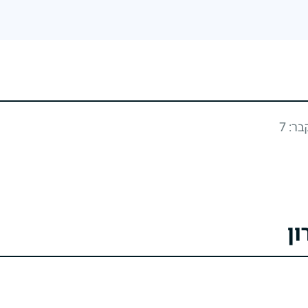
בר: 7
ון