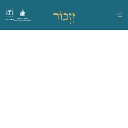
משרד הביטחון
מדינת ישראל
אגף משפחות, הנצחה ומורשת