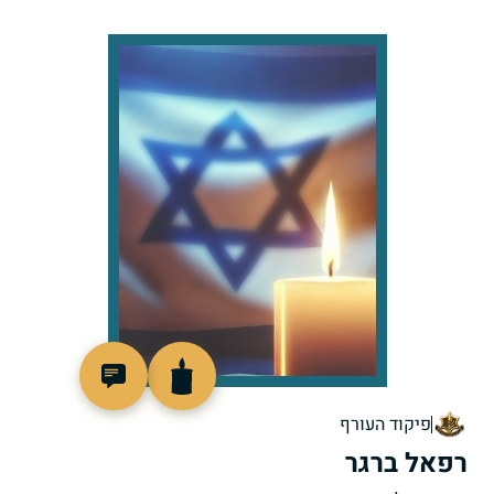
515390
פיקוד העורף
רפאל ברגר