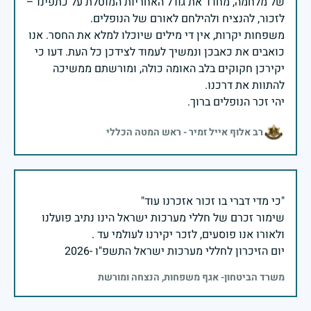
של מלחמה, מחדד את גודל האחריות המוטלת על כתפינו –
משפחות יקרות, אין די מילים שיוכלו למלא את החסר. אנו
כואבים את כאבכן ונמשיך לעמוד לצידכן כל העת. דעו כי
יקירכן חקוקים בלב האומה כולה, ומורשתם ממשיכה
יהי זכר הנופלים ברוך.
רב אלוף אייל זמיר - ראש המטה הכללי
שימור זכרם של חללי מערכות ישראל הינו נתיב פועלנו
יום הזיכרון לחללי מערכות ישראל התשפ"ו -2026
משרד הביטחון- אגף משפחות, הנצחה ומורשת