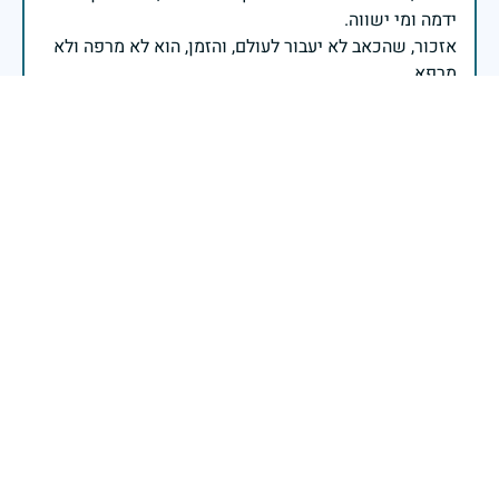
אזכור, שהכאב לא יעבור לעולם, והזמן, הוא לא מרפה ולא
אזכור, את צדקת הדרך, ואשבע שוב, שמה שהיה לא יהיה
ביום הזה, אני נתקף געגוע לדמותם, לחיתוך דיבורם,
ומדליק נר לזיכרון דרכם ומורשתם!
אלוף דדו בר כליפא - ראש אגף כוח האדם בצה"ל
בכאב, בהצדעה ובתקווה אני מתכבד להדליק נר זיכרון זה.
השנה, כשאנו נלחמים במלחמה ארוכה, רב זירתית וצודקת,
הזיכרון נושא משמעות עמוקה. ביום זה נעצור ונתייחד עם