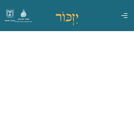
משרד הביטחון
מדינת ישראל
אגף משפחות, הנצחה ומורשת