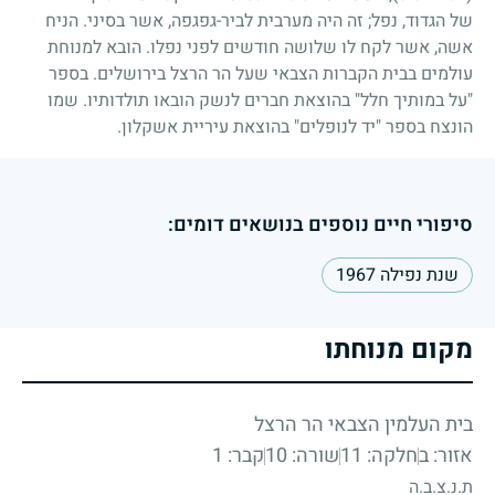
של הגדוד, נפל
;
זה היה מערבית לביר-גפגפה, אשר בסיני. הניח
אשה, אשר לקח לו שלושה חודשים לפני נפלו. הובא למנוחת
עולמים בבית הקברות הצבאי שעל הר הרצל בירושלים. בספר
"על במותיך חלל" בהוצאת חברים לנשק הובאו תולדותיו. שמו
הונצח בספר "יד לנופלים" בהוצאת עיריית אשקלון.
סיפורי חיים נוספים בנושאים דומים:
שנת נפילה 1967
מקום מנוחתו
בית העלמין הצבאי הר הרצל
אזור: ב
חלקה: 11
שורה: 10
קבר: 1
ת.נ.צ.ב.ה