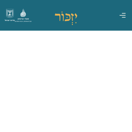
משרד הביטחון
מדינת ישראל
אגף משפחות, הנצחה ומורשת