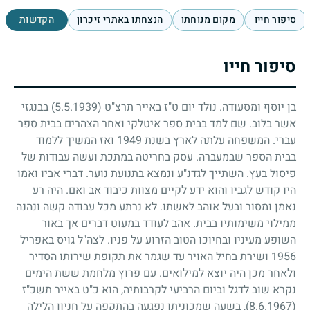
סיפור חייו
מקום מנוחתו
הנצחתו באתרי זיכרון
הקדשות
סיפור חייו
בן יוסף ומסעודה. נולד יום ט"ז באייר תרצ"ט
(5.5.1939)
בבנגזי
אשר בלוב. שם למד בבית ספר איטלקי ואחר הצהרים בבית ספר
עברי. המשפחה עלתה לארץ בשנת
1949
ואז המשיך ללמוד
בבית הספר שבמעברה. עסק בחריטה במתכת ועשה עבודות של
פיסול בעץ. השתייך לגדנ"ע ונמצא בתנועת נוער. דברי אביו ואמו
היו קודש לגביו והוא ידע לקיים מצוות כיבוד אב ואם. היה רע
נאמן ומסור ובעל אוהב לאשתו. לא נרתע מכל עבודה קשה ונהנה
ממילוי משימותיו בבית. אהב לעודד במעוט דברים אך באור
השופע מעיניו ובחיוכו הטוב הזרוע על פניו. לצה"ל גויס באפריל
1956
ושירת בחיל האויר עד שגמר את תקופת שירותו הסדיר
ולאחר מכן היה יוצא למילואים. עם פרוץ מלחמת ששת הימים
נקרא שוב לדגל וביום הרביעי לקרבותיה, הוא כ"ט באייר תשכ"ז
(8.6.1967)
, בשעה שמכוניתו נפגעה בהתקפה על חניון הלילה