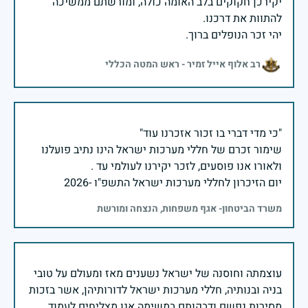
יקירכן חקוקים בלב האומה כולה, ומורשתם ממשיכה
יהי זכר הנופלים ברוך.
רב אלוף אייל זמיר - ראש המטה הכללי
שימור זכרם של חללי מערכות ישראל הינו נתיב פועלנו
יום הזיכרון לחללי מערכות ישראל התשפ"ו -2026
משרד הביטחון- אגף משפחות, הנצחה ומורשת
עוצמתה וחוסנה של ישראל נשענים מאז ומעולם על טובי
בניה ובנותיה, חללי מערכות ישראל לדורותיהן, אשר בזכות
מסירות נפשם ודבקותם במשימה אנו מצליחים לעמוד