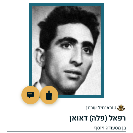
45628
טוראי
חיל שריון
רפאל (פלה) דאואן
בן מסעודה ויוסף