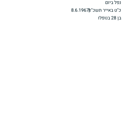
נפל ביום
כ"ט באייר תשכ"ז
8.6.1967
בן 28 בנופלו