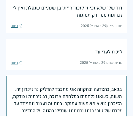
דוד שלי שלא זכיתי לזכור הייתי בן שנתיים שנפלת ואין לי
זכרונות ממך רק תמונות
יוסף גיאת
|
29 באפריל 2025
דיווח
לזכרו לעדי עד
נורית שחם
|
29 באפריל 2025
דיווח
בכאב, בהצדעה ובתקווה אני מתכבד להדליק נר זיכרון זה.
השנה, כשאנו נלחמים במלחמה ארוכה, רב זירתית וצודקת,
הזיכרון נושא משמעות עמוקה. ביום זה נעצור ונתייחד עם
זכרם של טובי בנינו ובנותינו שנפלו בהגנה על המדינה.
מורשתם היא המצפן שמתווה את דרכינו, והיא המעניקה