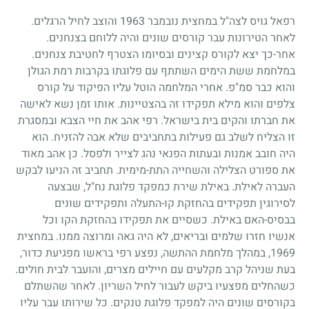
רפאל גויס לצה"ל במחצית נובמבר
1963
והוצב לחיל הרגלים.
לאחר הטירונות עבר קורסים שונים והיה ללוחם בצנחנים.
אחר-כך יצא לקורס קצינים ובסיומו הצטרף לחטיבת צנחנים.
במלחמת ששת הימים השתתף עם פלוגתו בקרבות רמת הגולן
והוא כבר סמ"פ. אחרי המלחמה הוטל עליו הפיקוד על קורס
צלפים והוא מילא תפקידו זה בהצטיינות. אותו זמן נשא לאישה
את חברתו והקים בית בישראל. רפי אהב את חיי הצבא ובמסגרת
זו הצליח לשלב גם פעילות בתחביבים שלא אבה להזניח. הוא
היה חובב אמנות ובעתות הפנאי נהג לצייר ולפסל. כן אהב מאוד
את ספורט הצלילה והשחייה התת-מימית. תחביב זה הניעו לבקש
העברה לאילת. באילת שירת כמפקד פלוגת נח"ל, שבצעה
לסירוגין תפקידים בהחזקת קו-התעלה ותפקידים שונים
בבסיס-האם באילת. כשסיים את תפקידו בהחזקת הקו וכל
אנשיו חזרו שלמים ובריאים, לא היה גאה ומרוצה ממנו. במחצית
1969
, במהלך מלחמת ההתשה, נפצע רפי בראשו מפגיעת כדור,
בעת שניהל קרב מקלעים עם חיילים מצרים, והועבר לבית חולים.
כשהחלים מפצעיו ביקש לעבור לחיל השריון. לאחר שהשתלם
בקורסים שונים היה למפקד פלוגת טנקים. כל שירותו עבר עליו