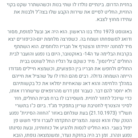
בחזית הדרום. בינתיים נולדו לו שתי בנות וכשהשתרר שקט בקוי
החזית, החליט לסיים את שירות הקבע שלו בצה"ל ולבנות את
עתידו מחוץ לצבא.
באוגוסט
1973
נולד בנו הראשון. הוא היה אב ובעל למופת, מסור
ודואג למשפחתו ושמח בה. כשפרצה מלחמת יום-הכיפורים יצא
מיד למחנה יחידתו והצטרף אל חבריו הלוחמים. הוא השתתף
בקרבות הבלימה עד ה
14
- באוקטובר, היום בו נפגע והועבר לבית
החולים "בילינסון". מיד כשקם על רגליו החל לשוטט בבית
החולים ולחפש את חבריו בין הפצועים, וכשמצא חיילים מגדודו
הייתה השמחה גדולה. רבים מהם הודו לו על שהציל את חייהם
במהלך הלחימה והוא דאג שהאחיות ימלאו את כל בקשותיהם
ולא יחסר להם דבר. כעבור זמן דרש מהרופאים שישחררו אותו,
כדי שיוכל לחזור לחזית. משסירבו לו ברח מבית החולים, חזר
לסיני והצטרף לחטיבת שריון בתפקיד מג"ד. ביום כ"ו בתשרי
תשל"ד
(21.10.1973)
בעת שנלחם באזור "החווה הסינית" נפגע
הטנק שלו והוא נטשו. המצרים התקדמו לעברו ורפי חשש פן
יפול בשבי. הוא החליט לנסות ולהגיע אל כוחותינו, ובעת נסיגתו
נפגע ונהרג. זמן רב היה בחזקת נעדר, ומשנמצאה גופתו, הובא