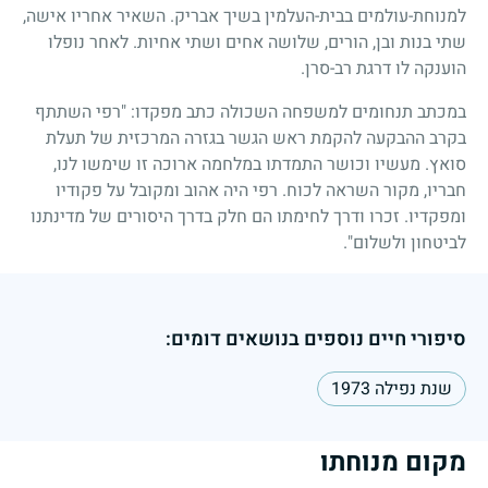
למנוחת-עולמים בבית-העלמין בשיך אבריק. השאיר אחריו אישה,
שתי בנות ובן, הורים, שלושה אחים ושתי אחיות. לאחר נופלו
הוענקה לו דרגת רב-סרן.
במכתב תנחומים למשפחה השכולה כתב מפקדו: "רפי השתתף
בקרב ההבקעה להקמת ראש הגשר בגזרה המרכזית של תעלת
סואץ. מעשיו וכושר התמדתו במלחמה ארוכה זו שימשו לנו,
חבריו, מקור השראה לכוח. רפי היה אהוב ומקובל על פקודיו
ומפקדיו. זכרו ודרך לחימתו הם חלק בדרך היסורים של מדינתנו
לביטחון ולשלום".
סיפורי חיים נוספים בנושאים דומים:
שנת נפילה 1973
מקום מנוחתו