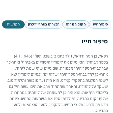
סיפור חייו
מקום מנוחתו
הנצחתו באתרי זיכרון
הקדשות
סיפור חייו
רפאל, בן הניה ודניאל, נולד ביום ב' בשבט תש"ו
(4.1.1946)
בכפר אביחיל. הוא סיים את לימודיו היסודיים באביחיל ואחר-כך
עבר לבית-הספר הימי מכמורת, שם סיים שתי שנות לימוד.
אחרי-כן למד בבית-הספר הימי "שדות ים" ובסיום לימודיו יצא
לשנת הפלגות בתפקיד קאדט. הוא היה נער מוכשר ותלמיד טוב,
ששקד על לימודיו, ומאחר שמתמיד אהב את הים, עשה חיל גם
בלימודי הימאות. הוא היה בן למשפחה של לוחמים במחתרות
שלפני קום המדינה, ומילדותו ספג את משמעות המושג ציונות
וידע מה נדרשו חלוצי היישוב להקריב למען העצמאות ולמען
המדינה.