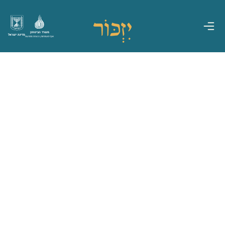
משרד הביטחון
מדינת ישראל
אגף משפחות, הנצחה ומורשת