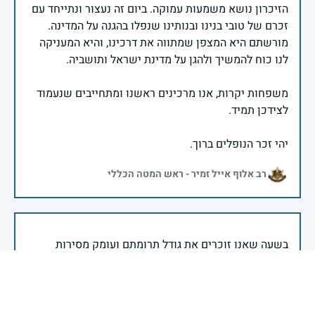
הזיכרון נושא משמעות עמוקה. ביום זה נעצור ונתייחד עם
זכרם של טובי בנינו ובנותינו שנפלו בהגנה על המדינה.
מורשתם היא המצפן שמתווה את דרכינו, והיא המעניקה
משפחות יקרות, אנו מרכינים ראשנו ומתחייבים שנעמוד
יהי זכר הנופלים ברוך.
רב אלוף אייל זמיר - ראש המטה הכללי
בשעה שאנו זוכרים את גודל תרומתם ועומק מסירות
נפשם של טובי בנינו ובנותינו, נופלי מערכות ישראל
לדורותיהן, ממשיכים צה"ל וכוחות הביטחון במימוש
המשימה למענה לחמו ועבורה נפלו: הכרעת אויבינו מדרום,
מצפון, ביהודה ובשומרון, וגם בזירות רחוקות יותר. בהערכה