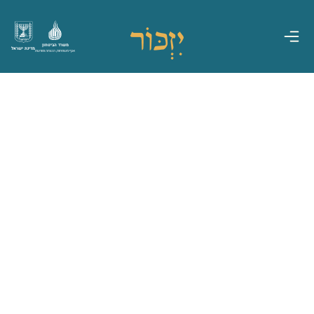
משרד הביטחון
מדינת ישראל
אגף משפחות, הנצחה ומורשת