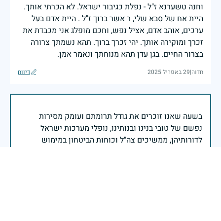
וחנה טשערנא ז"ל - נפלת כגיבור ישראל. לא הכרתי אותך.
היית אח של סבא שלי, ר אשר ברוך ז"ל . היית אדם בעל
ערכים, אוהב אדם, אציל נפש, וחכם מופלג אני מכבדת את
זכרך ומוקירה אותך. יהי זכרך ברוך. תהא נשמתך צרורה
בצרור החיים. בגן עדן תהא מנוחתך ונאמר אמן.
חדוה
|
29 באפריל 2025
דיווח
בשעה שאנו זוכרים את גודל תרומתם ועומק מסירות
נפשם של טובי בנינו ובנותינו, נופלי מערכות ישראל
לדורותיהן, ממשיכים צה"ל וכוחות הביטחון במימוש
המשימה למענה לחמו ועבורה נפלו: הכרעת אויבינו מדרום,
מצפון, ביהודה ובשומרון, וגם בזירות רחוקות יותר. בהערכה
רבה ובגאווה אדירה אנו מרכינים ראש בפני הנופלים
והנופלות, מאמצים את משפחותיהם אל לבנו, וממשיכים
במשימה להבטחת קיומה של ישראל לדורי דורות. יחד
נעשה ונצליח.