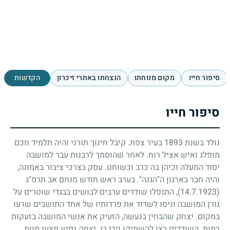
סיפור חייו
מקום מנוחתו
הנצחתו באתרי זיכרון
הקדשות
סיפור חייו
נולד בשנת
1893
בעיר צפת. קיבל חינוך תורני והיה תלמיד חכם
מופלג ואיש אציל רוח. לאחר שהוסמך לרבנות עבר למושבה
יסוד המעלה וכיהן בה כרב וכשוחט. עסק בצרכי ציבור באמונה,
והיה חבר בארגון ה"הגנה". בערב ראש חודש מנחם אב תרפ"ג
(14.7.1923)
, התנפלו שודדים ערבים לבושים בבגדי שוטרים על
גורן המושבה וניסו לשדוד את פרדותיו של אחד התושבים שרעו
במקום. יצחק שהבחין בנעשה, הזעיק את אנשי המושבה בזעקות
רמות. השודדים רצו להשתיקו וירו בו. יצחק נפגע פצעי מוות