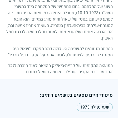
לחמה יחידתו של שאול בקרבות הבלימה ברמת-הגולן, למן היום
השני של המלחמה. ביום החמישי של המלחמה בי"ד בתשרי
תשל"ד
(10.10.1973)
, פטרלה היחידה במבואות הכפר חושנייה.
לפתע פגע פגז בטנק של שאול והוא נהרג במקום. הוא הובא
למנוחת-עולמים בבית-העלמין בנהריה. השאיר אחריו אישה ובת,
אם, ארבעה אחים ושלוש אחיות. לאחר נופלו הועלה לדרגת סמל
ראשון.
במכתב תנחומים למשפחה השכולה כתב מפקדו: "שאול היה
מסור בלב ובנפש לצוותו ולפלוגתו, אהוב על מפקדיו ועל חבריו".
המועצה המקומית של קריית-ביאליק הוציאה לאור חוברת לזכר
אחד-עשר בני הקריה, שנפלו במלחמה ושאול בתוכם.
סיפורי חיים נוספים בנושאים דומים:
שנת נפילה 1973