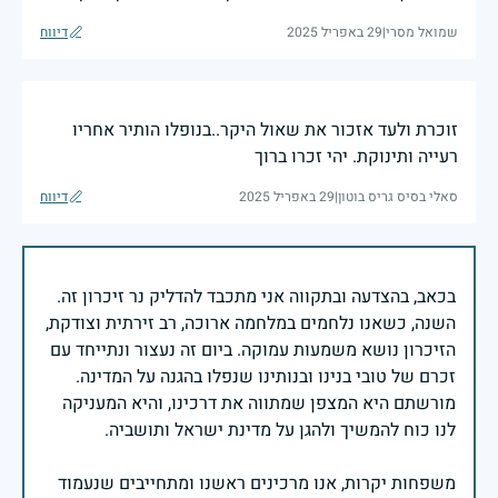
שמואל מסרי
|
29 באפריל 2025
דיווח
זוכרת ולעד אזכור את שאול היקר..בנופלו הותיר אחריו
רעייה ותינוקת. יהי זכרו ברוך
סאלי בסיס גריס בוטון
|
29 באפריל 2025
דיווח
בכאב, בהצדעה ובתקווה אני מתכבד להדליק נר זיכרון זה.
השנה, כשאנו נלחמים במלחמה ארוכה, רב זירתית וצודקת,
הזיכרון נושא משמעות עמוקה. ביום זה נעצור ונתייחד עם
זכרם של טובי בנינו ובנותינו שנפלו בהגנה על המדינה.
מורשתם היא המצפן שמתווה את דרכינו, והיא המעניקה
משפחות יקרות, אנו מרכינים ראשנו ומתחייבים שנעמוד