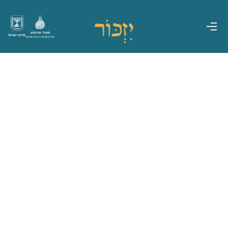
משרד הביטחון
מדינת ישראל
אגף משפחות, הנצחה ומורשת