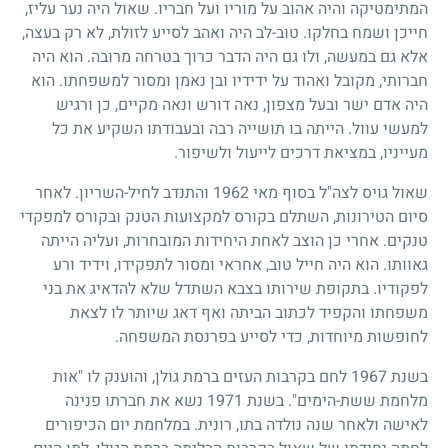
המתימטיקה והיה אהוב על מוריו ועל חבריו. שאול היה נער עליז,
חייכן ושמח בחלקו. טוב-לב היה ואהב לסייע לזולת, לא רק בעצה,
אלא גם במעשה, ולו גם היה הדבר כרוך בטרחה מרובה. הוא היה
חברותי, מקובל ואהוד על ידידיו ובן נאמן ומסור למשפחתו. הוא
היה אדם ישר ובעל מצפון, נאה דורש ונאה מקיים, כן ורגיש
למעשי עוול. הייתה בו תושייה רבה ובעבודתו השקיע את כל
מעייניו, במציאת דרכים לייעול ולשיפור.
שאול גויס לצה"ל בסוף מאי
1962
והתנדב לחיל-השריון. לאחר
סיום הטירונות, השתלם בקורס למקצועות הטנק ובקורס למפקדי
טנקים. אחרי כן הוצב לאחת היחידות המובחרות, ועליה הייתה
גאוותו. הוא היה חייל טוב, אחראי ומסור לתפקידו, וידיד ורע
לפקודיו. בתקופת שירותו בצבא השתדל שלא להדאיג את בני
משפחתו והקפיד לכתוב הביתה ואף דאג שיותר לו לצאת
לחופשות מיוחדות, כדי לסייע בפרנסת המשפחה.
בשנת
1967
לחם בקרבות העזים ברמת גולן, והוענק לו "אות
מלחמת ששת-הימים". בשנת
1971
נשא את חברתו פנינה
לאישה ולאחר שנה נולדה בתו, רונית. במלחמת יום הכיפורים