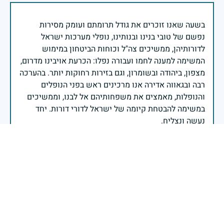
בשעה שאנו זוכרים את גודל תרומתם ועומק מסירות
נפשם של טובי בנינו ובנותינו, נופלי מערכות ישראל
לדורותיהן, ממשיכים צה"ל וכוחות הביטחון במימוש
המשימה למענה לחמו ועבורה נפלו: הכרעת אויבינו מדרום,
מצפון, ביהודה ובשומרון, וגם בזירות רחוקות יותר. בהערכה
רבה ובגאווה אדירה אנו מרכינים ראש בפני הנופלים
והנופלות, מאמצים את משפחותיהם אל לבנו, וממשיכים
במשימה להבטחת קיומה של ישראל לדורי דורות. יחד
נעשה ונצליח.
שר הביטחון ישראל כ"ץ
הזמן לא מרפא את הכאב, משנה לשנה אתה חסר יותר.
רונית אקו סגל
|
25 באפריל 2025
דיווח