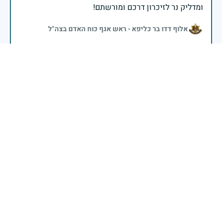
ומדליק נר לזיכרון דרכם ומורשתם!
אלוף דדו בר כליפא - ראש אגף כוח האדם בצה"ל
בכאב, בהצדעה ובתקווה אני מתכבד להדליק נר זיכרון זה.
השנה, כשאנו נלחמים במלחמה ארוכה, רב זירתית וצודקת,
הזיכרון נושא משמעות עמוקה. ביום זה נעצור ונתייחד עם
זכרם של טובי בנינו ובנותינו שנפלו בהגנה על המדינה.
מורשתם היא המצפן שמתווה את דרכינו, והיא המעניקה
משפחות יקרות, אנו מרכינים ראשנו ומתחייבים שנעמוד
יהי זכר הנופלים ברוך.
רב אלוף אייל זמיר - ראש המטה הכללי