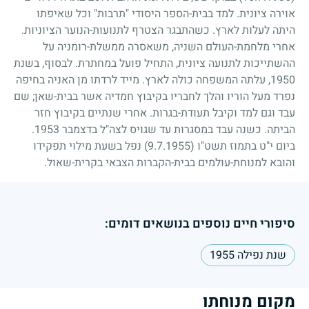
אוירה ציונית. למד בבית-הספר היסודי "תרבות" וכל שאיפתו
היתה לעלות לארץ. כשהתבגר הצטרף לתנועות-הנוער הציוניות.
אחרי מלחמת-העולם השניה, משאסרה ממשלת-רומניה על
ההשתייכות לתנועה ציונית, התחיל פועל במחתרת. לבסוף, בשנת
1950
, עלתה המשפחה כולה לארץ. מייד לרדתו מן האניה בחיפה
נפרד מעל הוריו והלך לחבריו בקיבוץ חמדיה אשר בבית-שאן
;
שם
עבד וגם למד וקיבל תעודת-בגרות. אחרי שנתיים בקיבוץ חזר
הביתה. כשנה עבד במסגרות עד שגויס לצה"ל בדצמבר
1953
.
ביום י"ט בתמוז תשט"ו
(9.7.1955)
נפל בשעת מילוי תפקידו
והובא למנוחת-עולמים בבית-הקברות הצבאי בקרית-שאול.
סיפורי חיים נוספים בנושאים דומים:
שנת נפילה 1955
מקום מנוחתו