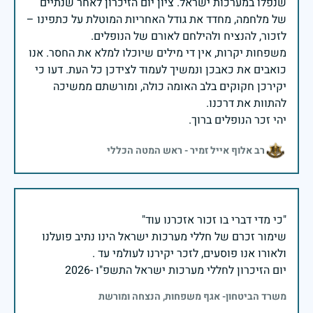
שנפלו במערכות ישראל. ציון יום הזיכרון לאחר שנתיים
של מלחמה, מחדד את גודל האחריות המוטלת על כתפינו –
משפחות יקרות, אין די מילים שיוכלו למלא את החסר. אנו
כואבים את כאבכן ונמשיך לעמוד לצידכן כל העת. דעו כי
יקירכן חקוקים בלב האומה כולה, ומורשתם ממשיכה
יהי זכר הנופלים ברוך.
רב אלוף אייל זמיר - ראש המטה הכללי
שימור זכרם של חללי מערכות ישראל הינו נתיב פועלנו
יום הזיכרון לחללי מערכות ישראל התשפ"ו -2026
משרד הביטחון- אגף משפחות, הנצחה ומורשת