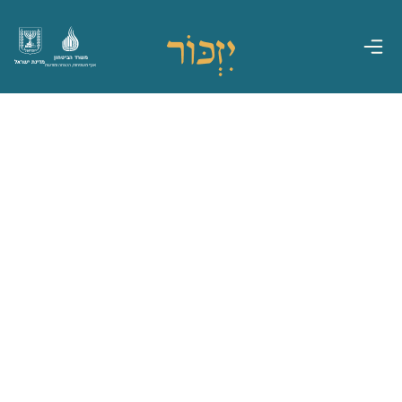
משרד הביטחון
מדינת ישראל
אגף משפחות, הנצחה ומורשת