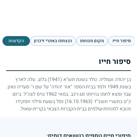
סיפור חייו
מקום מנוחתו
הנצחתו באתרי זיכרון
הקדשות
סיפור חייו
בן יהודה ועמליה. נולד בשנת תש"א
(1941)
בלוב. עלה לארץ
בשנת
1949
ולמד בבית-הספר "אור יהודה" על שם ר' סעדיה גאון.
עבד ומצא לחמו בהיותו זגג-רכב. במאי
1962
גויס לצה"ל. ביום
כ"ט בתשרי תשכ"ד
(16.10.1963)
נפל בשעת מילוי תפקידו
והובא למנוחת-עולמים בבית-הקברות הצבאי בקרית-שאול.
סיפורי חיים נוספים בנושאים דומים: