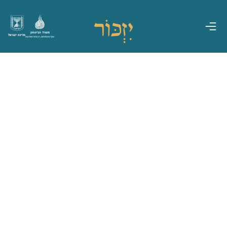
משרד הביטחון
מדינת ישראל
אגף משפחות, הנצחה ומורשת