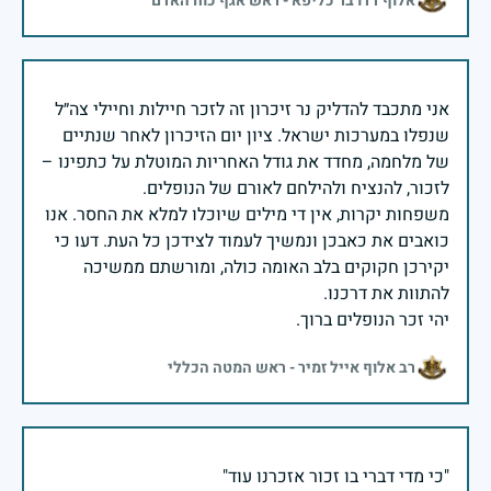
אלוף דדו בר כליפא - ראש אגף כוח האדם
אני מתכבד להדליק נר זיכרון זה לזכר חיילות וחיילי צה״ל
שנפלו במערכות ישראל. ציון יום הזיכרון לאחר שנתיים
של מלחמה, מחדד את גודל האחריות המוטלת על כתפינו –
משפחות יקרות, אין די מילים שיוכלו למלא את החסר. אנו
כואבים את כאבכן ונמשיך לעמוד לצידכן כל העת. דעו כי
יקירכן חקוקים בלב האומה כולה, ומורשתם ממשיכה
יהי זכר הנופלים ברוך.
רב אלוף אייל זמיר - ראש המטה הכללי