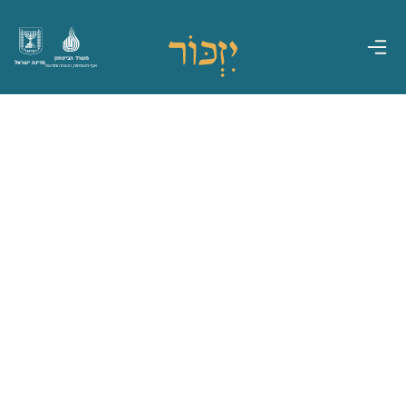
משרד הביטחון
מדינת ישראל
אגף משפחות, הנצחה ומורשת