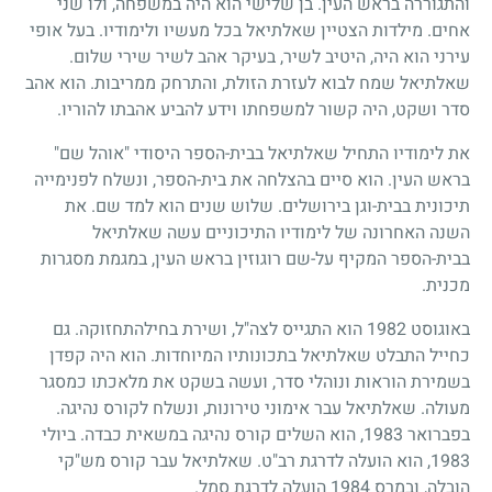
והתגוררה בראש העין. בן שלישי הוא היה במשפחה, ולו שני
אחים. מילדות הצטיין שאלתיאל בכל מעשיו ולימודיו. בעל אופי
עירני הוא היה, היטיב לשיר, בעיקר אהב לשיר שירי שלום.
שאלתיאל שמח לבוא לעזרת הזולת, והתרחק ממריבות. הוא אהב
סדר ושקט, היה קשור למשפחתו וידע להביע אהבתו להוריו.
את לימודיו התחיל שאלתיאל בבית-הספר היסודי "אוהל שם"
בראש העין. הוא סיים בהצלחה את בית-הספר, ונשלח לפנימייה
תיכונית בבית-וגן בירושלים. שלוש שנים הוא למד שם. את
השנה האחרונה של לימודיו התיכוניים עשה שאלתיאל
בבית-הספר המקיף על-שם רוגוזין בראש העין, במגמת מסגרות
מכנית.
באוגוסט
1982
הוא התגייס לצה"ל, ושירת בחילהתחזוקה. גם
כחייל התבלט שאלתיאל בתכונותיו המיוחדות. הוא היה קפדן
בשמירת הוראות ונוהלי סדר, ועשה בשקט את מלאכתו כמסגר
מעולה. שאלתיאל עבר אימוני טירונות, ונשלח לקורס נהיגה.
בפברואר
1983
, הוא השלים קורס נהיגה במשאית כבדה. ביולי
1983
, הוא הועלה לדרגת רב"ט. שאלתיאל עבר קורס מש"קי
הובלה, ובמרס
1984
הועלה לדרגת סמל.