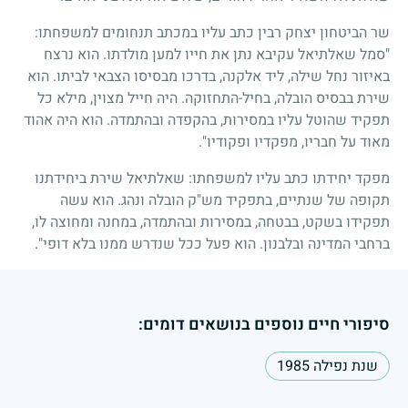
שר הביטחון יצחק רבין כתב עליו במכתב תנחומים למשפחתו:
"סמל שאלתיאל עקיבא נתן את חייו למען מולדתו. הוא נרצח
באיזור נחל שילה, ליד אלקנה, בדרכו מבסיסו הצבאי לביתו. הוא
שירת בבסיס הובלה, בחיל-התחזוקה. היה חייל מצוין, מילא כל
תפקיד שהוטל עליו במסירות, בהקפדה ובהתמדה. הוא היה אהוד
מאוד על חבריו, מפקדיו ופקודיו".
מפקד יחידתו כתב עליו למשפחתו: שאלתיאל שירת ביחידתנו
תקופה של שנתיים, בתפקיד מש"ק הובלה ונהג. הוא עשה
תפקידו בשקט, בבטחה, במסירות ובהתמדה, במחנה ומחוצה לו,
ברחבי המדינה ובלבנון. הוא פעל ככל שנדרש ממנו בלא דופי".
סיפורי חיים נוספים בנושאים דומים:
שנת נפילה 1985