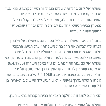
שאלתיאל לחם במלחמת שלום הגליל, והצטיין בקרבות. הוא עבר
מבחן לקורס קצינים, ועמד להתקבל לקורס. לקראת יום
העצמאות של שנת תשמ"ה, עמד שאלתיאל להתקבל כחייל
מצטיין בבית-הנשיא, יחד עם קבוצת חיילים נבחרת שהצטיינו
במשך השנה בשירות.
ביום י"ד בניסן תשמ"ה, ערב ליל הסדר, הגיע שאלתיאל מלבנון
לביתו כדי לבלות את החג בחוג משפחתו. ערב הגיעו, התקבל
טלפון מהבסיס שבו שירת, והודיע שעליו לשוב מיד ליחידתו, וכך
עשה. כדי להספיק ולבלות לפחות חלק מן החג עם משפחתו, יצא
שאלתיאל עם גמר התורנות ביום ט"ז בניסן תשמ"ה
(6.4.1985)
מבסיסו בשומרון לכיוון ראש העין. בדרך הוא נחטף על-ידי
חוליית מחבלים. כעבור יומיים, ב-
8.4.1985
גילה תושב ערבי את
גופתו מוטלת בדרך בן-שמן
-
ראש העין, ליד היישוב בית-אריה. בן
21
שנים הוא היה במותו.
הוא הובא למנוחות בחלקה הצבאית בבית-הקברות בראש העין.
שאלתיאל השאיר אחריו הורים, שלוש אחיות ושני אחים.