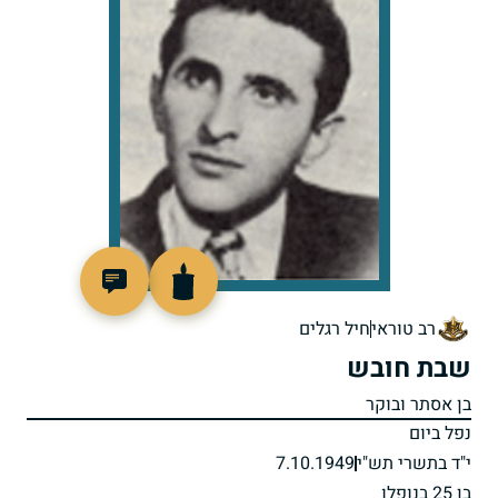
4367
רב טוראי
חיל רגלים
שבת חובש
בן אסתר ובוקר
נפל ביום
י"ד בתשרי תש"י
7.10.1949
בן 25 בנופלו