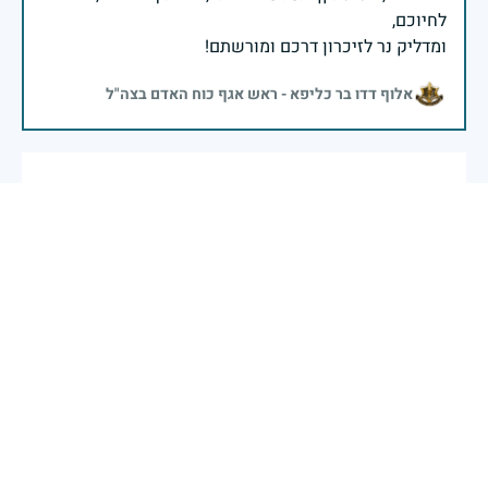
ומדליק נר לזיכרון דרכם ומורשתם!
אלוף דדו בר כליפא - ראש אגף כוח האדם בצה"ל
זוכרים ולעולם לא נשכח תמיד אתה בלב לאורך הדורות
אסתי לוינסון בכר
|
29 באפריל 2025
דיווח
בכאב, בהצדעה ובתקווה אני מתכבד להדליק נר זיכרון זה.
השנה, כשאנו נלחמים במלחמה ארוכה, רב זירתית וצודקת,
הזיכרון נושא משמעות עמוקה. ביום זה נעצור ונתייחד עם
זכרם של טובי בנינו ובנותינו שנפלו בהגנה על המדינה.
מורשתם היא המצפן שמתווה את דרכינו, והיא המעניקה