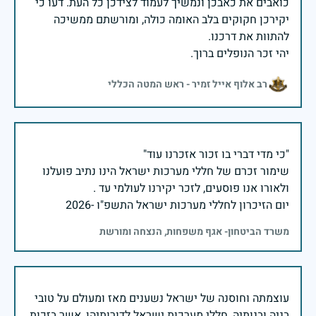
כואבים את כאבכן ונמשיך לעמוד לצידכן כל העת. דעו כי
יקירכן חקוקים בלב האומה כולה, ומורשתם ממשיכה
יהי זכר הנופלים ברוך.
רב אלוף אייל זמיר - ראש המטה הכללי
שימור זכרם של חללי מערכות ישראל הינו נתיב פועלנו
יום הזיכרון לחללי מערכות ישראל התשפ"ו -2026
משרד הביטחון- אגף משפחות, הנצחה ומורשת
עוצמתה וחוסנה של ישראל נשענים מאז ומעולם על טובי
בניה ובנותיה, חללי מערכות ישראל לדורותיהן, אשר בזכות