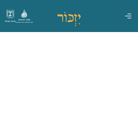
משרד הביטחון
מדינת ישראל
אגף משפחות, הנצחה ומורשת