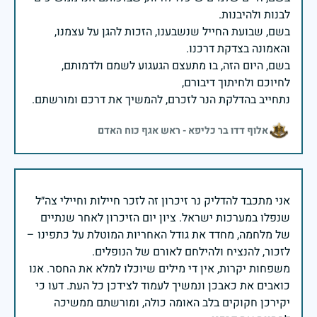
בשם, שבועת החייל שנשבענו, הזכות להגן על עצמנו,
בשם, היום הזה, בו מתעצם הגעגוע לשמם ולדמותם,
נתחייב בהדלקת הנר לזכרם, להמשיך את דרכם ומורשתם.
אלוף דדו בר כליפא - ראש אגף כוח האדם
אני מתכבד להדליק נר זיכרון זה לזכר חיילות וחיילי צה״ל
שנפלו במערכות ישראל. ציון יום הזיכרון לאחר שנתיים
של מלחמה, מחדד את גודל האחריות המוטלת על כתפינו –
משפחות יקרות, אין די מילים שיוכלו למלא את החסר. אנו
כואבים את כאבכן ונמשיך לעמוד לצידכן כל העת. דעו כי
יקירכן חקוקים בלב האומה כולה, ומורשתם ממשיכה