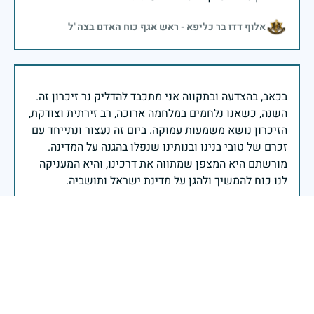
אלוף דדו בר כליפא - ראש אגף כוח האדם בצה"ל
בכאב, בהצדעה ובתקווה אני מתכבד להדליק נר זיכרון זה.
השנה, כשאנו נלחמים במלחמה ארוכה, רב זירתית וצודקת,
הזיכרון נושא משמעות עמוקה. ביום זה נעצור ונתייחד עם
זכרם של טובי בנינו ובנותינו שנפלו בהגנה על המדינה.
מורשתם היא המצפן שמתווה את דרכינו, והיא המעניקה
משפחות יקרות, אנו מרכינים ראשנו ומתחייבים שנעמוד
יהי זכר הנופלים ברוך.
רב אלוף אייל זמיר - ראש המטה הכללי