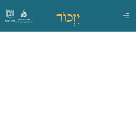
משרד הביטחון
מדינת ישראל
אגף משפחות, הנצחה ומורשת