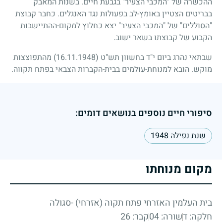
ההכשרה של "המכבי הצעיר" בגבעת חיים. בשנות המאבק
בבריטים הצטיין באומץ-לב בפעולות נגד האנגלים. כחבר קבוצת
"הסוללים" של "המכבי הצעיר" יצא כחלוץ למקום-ההתיישבות
הקבוע של קבוצתו בשאר ישוב.
שבתאי נהרג ביום י"ד בחשוון תש"ט
(16.11.1948)
מהתפוצצות
מוקש. הובא למנוחת-עולמים בבית-הקברות הצבאי בפתח תקווה.
סיפורי חיים נוספים בנושאים דומים:
שנת נפילה 1948
מקום מנוחתו
בית העלמין האזרחי פתח תקוה (אזרחי) -סגולה
חלקה: ד
שורה: 04
קבר: 26