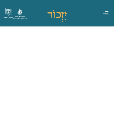
משרד הביטחון
מדינת ישראל
אגף משפחות, הנצחה ומורשת