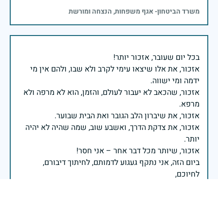
משרד הביטחון- אגף משפחות, הנצחה ומורשת
אזכור, את אלו שיצאו עימי לקרב ולא שבו, ולהם אין מי
אזכור, שהכאב לא יעבור לעולם, והזמן, הוא לא מרפה ולא
אזכור, את צדקת הדרך, ואשבע שוב, שמה שהיה לא יהיה
ביום הזה, אני נתקף געגוע לדמותם, לחיתוך דיבורם,
ומדליק נר לזיכרון דרכם ומורשתם!
אלוף דדו בר כליפא - ראש אגף כוח האדם בצה"ל