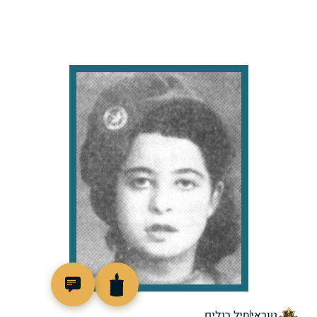
7525
טוראי
חיל רגלים