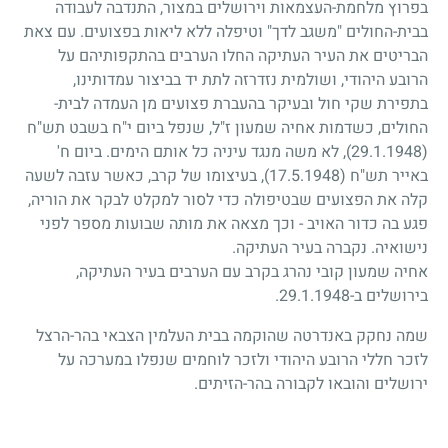
בפרוץ מלחמת-העצמאות וירושלים במצור, התנדבה לעבודה
בבית-החולים "משגב לדך" וטיפלה ללא ליאות בפצועים. עם צאת
הבריטים את העיר העתיקה החלו הערבים בהתקפותיהם על
הרובע היהודי, ושולמית נזדרזה לתת יד בביצור עמדותינו,
בתפירת שקי חול ובעיקר בהעברת פצועים מן העמדה לבית-
החולים, כשדמות אחיה שמעון ז"ל, שנפל ביום י"ח בשבט תש"ח
29.1.1948)
), לא משה מנגד עיניה כל אותם הימים. ביום ח'
באייר תש"ח
17.5.1948)
), בעיצומו של קרב, כאשר עזבה לשעה
קלה את הפצועים שבטיפולה כדי לסור למקלט לבקר את הוריה,
פגע בה כדור האויב - וכך מצאה את מותה שבועות מספר לפני
נישואיה. נקברה בעיר העתיקה.
אחיה שמעון קובי נהרג בקרב עם הערבים בעיר העתיקה,
בירושלים ב-29.1.1948.
שמה נחקק באנדרטה שהוקמה בבית העלמין הצבאי בהר-הרצל
לזכר חללי הרובע היהודי ולזכר לוחמים שנפלו במערכה על
ירושלים והובאו לקבורה בהר-הזיתים.