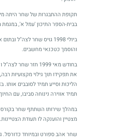
תקופת ההתבגרות של שחר היתה מלאה
בבית-הספר התיכון 'עמל א', במגמת 
ביולי
1998
גויס שחר לצה"ל ובתום אי
והוסמך כטכנאי מחשבים.
בחודש מאי
1999
חזר שחר לצה"ל ונ
את תפקידו תוך גילוי מקצועיות רבה, 
הליכות וסייע תמיד לסובבים אותו. בז
תמיד אווירה נינוחה סביבו, עם החי
במהלך שירותו השתתף שחר בקורסים 
מצטיין והוענקה לו תעודת הצטיינות.
שחר אהב ספורט ובמיוחד כדורסל. ג