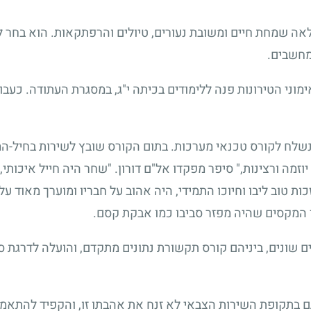
 שמחת חיים ומשובת נעורים, טיולים והרפתקאות. הוא בחר לע
מחשבים.
מוני הטירונות פנה ללימודים בכיתה י"ג, במסגרת העתודה. כעבו
שלח לקורס טכנאי מערכות. בתום הקורס שובץ לשירות בחיל-המוד
יוזמה ורצינות," סיפר מפקדו אל"ם דורון. "שחר היה חייל איכותי,
כות טוב ליבו וחיוכו התמידי, היה אהוב על חבריו ומוערך מאוד ע
וך המקסים שהיה מפזר סביבו כמו אבקת קסם.
שונים, ביניהם קורס תקשורת נתונים מתקדם, והועלה לדרגת 
ם בתקופת השירות הצבאי לא זנח את אהבתו זו, והקפיד להתאמן