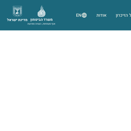
 הזיכרון
אודות
EN
משרד הביטחון
מדינת ישראל
אגף משפחות, הנצחה ומורשת