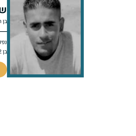
שח
בן ר
נפל 
בן 22 בנופלו
516257