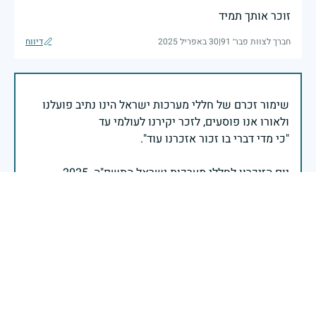
זוכר אותך תמיד
חברך לצוות פבר׳ 91
|
30 באפריל 2025
דיווח
שימור זכרם של חללי מערכות ישראל הינו נתיב פועלנו
יום הזיכרון לחללי מערכות ישראל התשפ"ה -2025
משרד הביטחון- אגף משפחות, הנצחה ומורשת
אזכור, את אלו שיצאו עימי לקרב ולא שבו, ולהם אין מי