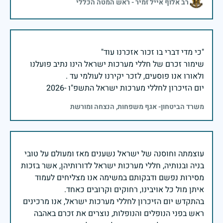
רב אלוף אייל זמיר - ראש המטה הכללי
שימור זכרם של חללי מערכות ישראל הינו נתיב פועלנו
יום הזיכרון לחללי מערכות ישראל התשפ"ו -2026
משרד הביטחון- אגף משפחות, הנצחה ומורשת
עוצמתה וחוסנה של ישראל נשענים מאז ומעולם על טובי
בניה ובנותיה, חללי מערכות ישראל לדורותיהן, אשר בזכות
מסירות נפשם ודבקותם במשימה אנו מצליחים לעמוד
בהתקדש יום הזיכרון לחללי מערכות ישראל, אנו מרכינים
ראש בפני הנופלים והנופלות, נוצרים את זכרם באהבה