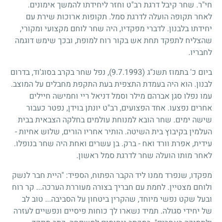
חי"ר. שחר קיבל דרגת רב"ט וחזר ליחידתו להמשך אימונים.
לאחר תקופה הועלה לדרגת סמל. תקופות ארוכות שירת עם
יחידתו בלבנון. לדברי מפקדיו, היה שחר לוחם מקצועי ומקורי,
שהצליח לתפקד תחת אש בקור רוח למופת, ובכך שימש דוגמה
לחבריו.
ביום כ' בתמוז תשנ"ג
(9.7.1993)
, נפל שחר בקרב בסוג'וד, בדרום
לבנון. הוא היה בעמדת התצפית בעת התקפת מחבלים על המוצב.
עמו נפלו סגן אברהם מילר וסמל דניאל ריי וחמישה חיילים
אחרים נפצעו. אחד הפצועים, רב"ט יונתן בוידן, נפטר כעבור
שישה ימים. שחר הובא למנוחת עולמים בחלקה הצבאית בבית
העלמין בקיבוץ בית השיטה. הותיר אחריו הורים, שלוש אחיות -
עידית, אפרת וורד ואח - ברק. בן עשרים ואחת היה שחר בנופלו.
לאחר מותו הועלה שחר לדרגת סמל ראשון.
מפקדו, שנפרד ממנו ליד הקבר הפתוח, הספיד: "היית חבר לנשק
ולוחם מצטיין. לחמת עם חבריך בצורה מעוררת הערכה... קר רוח
ובעל שקט נפשי מיוחד, שהקרין ביטחון על הסביבה... טוב לב
של יחידי סגולה. תמיד נשארו לך כוחות פיסיים ונפשיים לעזרה