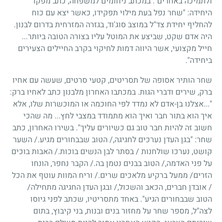
ולתמיכה באחרים". במכתב ניחומים למשפחה, כתב מפקד
היחידה: "שחר נפל בעת מילוי תפקידו, כאשר יצא עם כוח
להחליף יחידת צד"ל במוצב סוג'וד, בגזרה המזרחית בדרום לבנון.
היה אדם שקט, שביצע את המוטל עליו בצורה הטובה ביותר...
חייל מקצועי, אשר היווה דמות לחיקוי בקרב החיילים הצעירים
ביחידה".
שחר הותיר אסופה של תסריטים, קטעי סרטים, שעשה עם אחיו
ברק, שירים ודברי הגות. במכתבו האחרון מלבנון כתב לאחיו ברק:
"...אצלנו בן-אדם לא נמדד לפי החוכמה או המוכשרות שלו, אלא
איך הוא בתור חבר ואיך הוא מתמודד במצבי לחץ... מה שהכי
חשוב זה להיות חבר טוב גם כשיורים עליך". בשירו האחרון, כתב
שחר: "בגן העדן נערכים לחגיגה,/ הטוב שבבחורים מגיע./ השער
קושט, נערכו שולחנות
/
בסתר לבן הנשים בוכות./ האבות בוכים
על פני האדמה,/ הטוב בבנים נטמן בה./ הקבר נחפר, הונחו
הזרים
/
ממעל ברקיע מלאכים שרים./ וריח המוות עוטף את הכל
/
אובדן חברים, הכאב והשכול,/ ובגן העדן החגיגה מתחילה
/
הטוב שבבחורים הגיע". באחד מתסריטיו, שכתב לפני גיוסו
לצה"ל, מספר שחר על מחזור בנים ובנות, בני קיבוץ, בתום