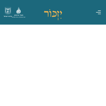
משרד הביטחון
מדינת ישראל
אגף משפחות, הנצחה ומורשת