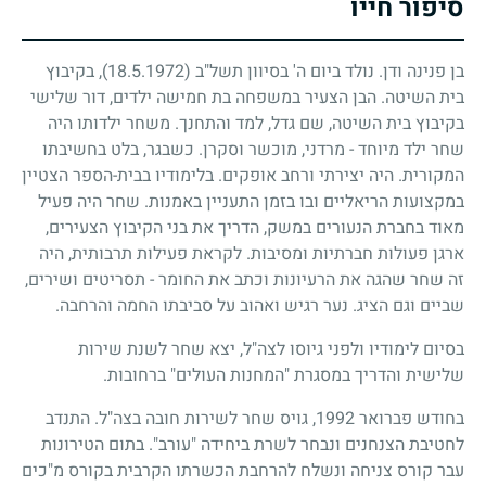
סיפור חייו
בן פנינה ודן. נולד ביום ה' בסיוון תשל"ב
(18.5.1972)
, בקיבוץ
בית השיטה. הבן הצעיר במשפחה בת חמישה ילדים, דור שלישי
בקיבוץ בית השיטה, שם גדל, למד והתחנך. משחר ילדותו היה
שחר ילד מיוחד - מרדני, מוכשר וסקרן. כשבגר, בלט בחשיבתו
המקורית. היה יצירתי ורחב אופקים. בלימודיו בבית-הספר הצטיין
במקצועות הריאליים ובו בזמן התעניין באמנות. שחר היה פעיל
מאוד בחברת הנעורים במשק, הדריך את בני הקיבוץ הצעירים,
ארגן פעולות חברתיות ומסיבות. לקראת פעילות תרבותית, היה
זה שחר שהגה את הרעיונות וכתב את החומר - תסריטים ושירים,
שביים וגם הציג. נער רגיש ואהוב על סביבתו החמה והרחבה.
בסיום לימודיו ולפני גיוסו לצה"ל, יצא שחר לשנת שירות
שלישית והדריך במסגרת "המחנות העולים" ברחובות.
בחודש פברואר
1992
, גויס שחר לשירות חובה בצה"ל. התנדב
לחטיבת הצנחנים ונבחר לשרת ביחידה "עורב". בתום הטירונות
עבר קורס צניחה ונשלח להרחבת הכשרתו הקרבית בקורס מ"כים