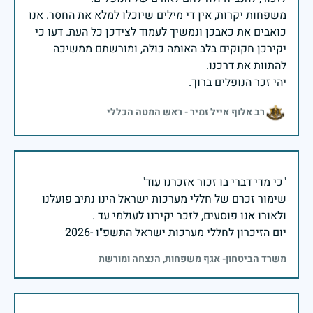
משפחות יקרות, אין די מילים שיוכלו למלא את החסר. אנו
כואבים את כאבכן ונמשיך לעמוד לצידכן כל העת. דעו כי
יקירכן חקוקים בלב האומה כולה, ומורשתם ממשיכה
יהי זכר הנופלים ברוך.
רב אלוף אייל זמיר - ראש המטה הכללי
שימור זכרם של חללי מערכות ישראל הינו נתיב פועלנו
יום הזיכרון לחללי מערכות ישראל התשפ"ו -2026
משרד הביטחון- אגף משפחות, הנצחה ומורשת