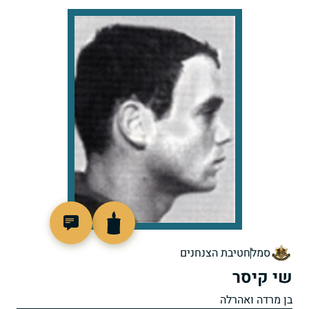
98904
סמל
חטיבת הצנחנים
שי קיסר
בן מרדה ואהרלה