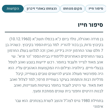
סיפור חייו
מקום מנוחתו
הנצחתו באתרי זיכרון
הקדשות
סיפור חייו
בן מרדה ואהרלה, נולד ביום כ"א בכסלו תשכ"א
(10.12.1960)
בקיבוץ גדות, בן בכור להוריו. למד בבית-הספר בקיבוץ. כשהיה בן
7
חלם שהר החרמון יהיה בידינו, ואכן זכה לגלוש בשלג החרמון
בשני החורפים האחרונים ללימודיו בבית-הספר "הר וגיא". שי
אהב מאוד לצייר ולעבוד בחומר. רכש ידיעות בטבע ואהב לטפל
בבעלי-חיים. ביולוגיה וצילום היו המקצועות האהובים עליו. הוא
היה ספורטאי מעולה והגיע להישגים טובים בשחייה
;
קיבל
מדליות רבות והתמחה בעיקר בשחיית פרפר
;
למד לצלול ואהב
זאת מאוד. שי היטיב לעבוד בחומר בשיטות מעניינות, ואהב
לבנות רהיטים וחפצי בית שונים ממתכת ומעץ.
בתחילת
1980
גויס לצה"ל והוצב לשרת בצנחנים. הוא עבר
אימוני