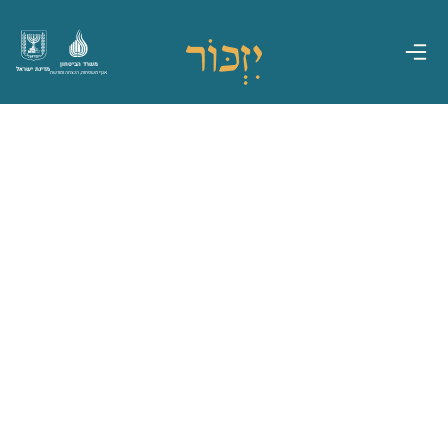
משרד הביטחון
מדינת ישראל
אגף משפחות, הנצחה ומורשת