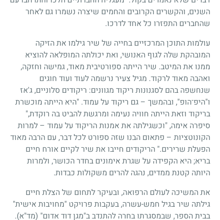
השנים, והקשרים הקרובים והחמים שיצרה נשמרו גם לאחר
שהחברים התפזרו כל אחד לדרכו.
עולמות התוכן המרכזיים בחייה של שיר גילמו את הזיקה
המובהקת שלה לגוף האנושי, ואת יכולתה המופלאה להוציא
ממנו את המיטב. שיר הייתה ספורטיבית מאוד, גמישה וחזקה,
ואהבה מאוד לרקוד. מגיל צעיר נרשמה לעוד ועוד חוגים
שנחשפה בהם לסגנונות ריקוד מגוונים: ריקודים סלוניים, ג'אז
ו"היפ־הופ", ובהמשך – גם ריקוד על עמוד. "היא הייתה מוכשרת
בריקוד וזאת הייתה חוויה נעימה ומרגשת להביט בה רוקדת,"
סיפרה אימה, "וכשגילתה את אמנות הריקוד על עמוד – למרות
הקונוטציות – פתאום הבנו שזה ספורט לכל דבר, עם הרבה מאוד
הפעלת שרירים." הריקודים חייבו את שיר לקיים אורח חיים
בריא; היא הקפידה על שגרת אימונים בחדר הכושר, ולמרות
היותה קטנת ממדים, נהגה להרים משקולות כבדות.
את המשיכה לעולם הרפואה, ובעיקר לתחום של הצלת חיים
גילתה שיר בגיל חמש-עשרה, בעקבות פרויקט "מחויבות אישית"
בבית הספר, שבמסגרתו בחרה להתנדב ב"מגן דוד אדום" (מד"א).