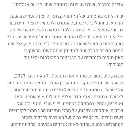
אדיבה וחברית, שירגישו בנוח ובטוחים שיש מי שדואג להם."
שיר הייתה בעיצומם של מיונים לקצונה. הרצון להעמיק בהבנת
גוף האדם ותהליכיו, ללמוד, להתקדם ולהמשיך להציל חיים בערו
בה, והיא הצהירה על כוונתה ללמוד רפואה ולהגשים את חלומה
– להיות לרופאה. "היו לנו המון שיחות בנושא," סיפר אביה, "בכל
זאת, להיות רופא בישראל זה לא העתיד הכי ורוד שיש, אבל שיר
הייתה חדורת מטרה והכול הכווין אותה לשם: ההשקעה
האין-סופית בלימודים עם הבגרויות המוצלחות והציונים
הגבוהים."
בשבת, כ"ב בתשרי, שמחת תורה תשפ"ד, 7 באוקטובר 2023,
בשעה שש וחצי בבוקר, פתח ארגון הטרור חמאס במתקפת פתע
על ישראל. בחסות ירי מסיבי של טילים ורקטות מרצועת עזה
לאזורים נרחבים בארץ חדרו אלפי מחבלים – יבשתית, ימית
ואווירית, והחלו במתקפה רצחנית על יישובי עוטף עזה ועל
שדרות, אופקים ונתיבות, על מְבַלי מסיבות טבע סמוך לקיבוצים
רעים ונירים, על בסיסי צה"ל ועל העוברים בדרכים באזור.
המחבלים רצחו כשמונה-מאות אזרחים בבתיהם, במכוניותיהם,