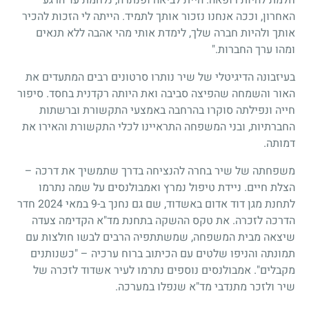
האחרון, וככה אנחנו נזכור אותך לתמיד. הייתה לי הזכות להכיר
אותך ולהיות חברה שלך, לימדת אותי מהי אהבה ללא תנאים
ומהו ערך החברות."
בעיזבונה הדיגיטלי של שיר נותרו סרטונים רבים המתעדים את
האור והשמחה שהפיצה סביבה ואת היותה רקדנית בחסד. סיפור
חייה ונפילתה סוקרו בהרחבה באמצעי התקשורת וברשתות
החברתיות, ובני המשפחה התראיינו לכלי התקשורת והאירו את
דמותה.
משפחתה של שיר בחרה להנציחה בדרך שתמשיך את דרכה –
הצלת חיים. ניידת טיפול נמרץ ואמבולנסים על שמה נתרמו
לתחנת מגן דוד אדום באשדוד, שם גם נחנך ב-9 במאי 2024 חדר
הדרכה לזכרה. את טקס ההשקה בתחנת מד"א הקדימה צעדה
שיצאה מבית המשפחה, שמשתתפיה הרבים לבשו חולצות עם
תמונתה והניפו שלטים עם הכיתוב ברוח ערכיה – "כשנותנים
מקבלים". אמבולנסים נוספים נתרמו לעיר אשדוד לזכרה של
שיר ולזכר מתנדבי מד"א שנפלו במערכה.