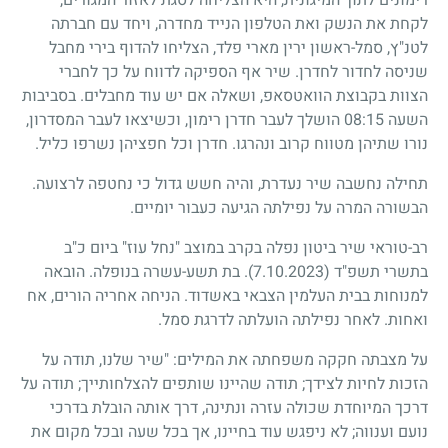
לקחת את הנשק ואת הטלפון הנייד מחדרה, ויחד עם חברתה
לטנ"ץ, סמל-ראשון ירין מארי פלד, הצליחו להדוף בירי מחבל
שניסה לחדור לחדרן. שיר אף הספיקה לדווח על כך לחברי
הצוות בקבוצת הוואטסאפ, ושאלה אם יש עוד מחבלים. בסביבות
השעה 08:15 הושלך לעבר חדרן רימון, וכשיצאו לעבר המסדרון,
נורו שתיהן מטווח קרוב ונהרגו. חדרן וכל חפציהן נשרפו כליל.
תחילה נחשבה שיר נעדרת, והיה חשש גדול כי נחטפה לרצועה.
הבשורה המרה על נפילתה הגיעה כעבור יומיים.
רב-טוראי שיר ביטון נפלה בקרב במוצב "נחל עוז" ביום כ"ב
בתשרי תשפ"ד
(7.10.2023)
. בת תשע-עשרה בנופלה. הובאה
למנוחות בבית העלמין הצבאי באשדוד. הניחה אחריה הורים, אח
ואחות. לאחר נפילתה הועלתה לדרגת סמל.
על מצבתה חקקה משפחתה את המילים: "שיר שלנו, תודה על
הזכות לחיות לצידך; תודה שהיינו שותפים להצלחותייך; תודה על
דרכך המיוחדת שכולה עזרה ונתינה, דרך אותה הובלת בדרכי
נועם וענווה; לא ניפגש עוד בחיינו, אך בכל שעה ובכל מקום את