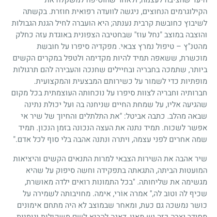
הקילוגרמים הנחוצים, ניגשה לוועדה רפואית חוזרת. בקשתה
לשיבוץ כחובשת קרבית נענתה; היא הועברה לחיל הגנת הגבולות
והוצבה במוצב "נחל עוז" שבחטיבה הצפונית באוגדת עזה כחלק
מהטנ"ץ – טיפול נמרץ צבאי. מפקדיה סיפרו על חובשת
מוכשרת, ששאפה תמיד להיות מקדימה ולטפל במקרים הקשים
ביותר, שתמכה בחבריה ובחיילים שחנכה והעבירה להם תרגולות
מופתיות כדי לשמור על כשירותם המבצעית והמקצועית.
חברותיה וחבריה לצוות סיפרו על נוכחותה העוצמתית בכל מקום
שהגיעה אליו, על שמחת החיים שניחנה בה ועל יכולת נתינה
שבאה מהלב. כתבה אביטל: "את התלתלים והחיוך של שיר אי
אפשר לשכוח. תמיד נתנה את העצה הנכונה בזמן הנכון. תמיד
שמה אחרים לפני עצמה, ויתרה ונתנה אהבה בלי סוף לכל אדם."
שיר אהבה את השירות הצבאי למרות התנאים הקשים והיציאות
המועטות הביתה, התגאתה בתפקידה וחשה סיפוק על שהיא
מגשימה את שליחותה. "בכל התמונות רואים ילדה מאושרת,
שכיף לה וטוב לה," אמרה אוֹרי, אימה. מחויבותה לשמירה על
כושר נמשכה גם כעת, ומאחר שבמוצב לא היה מתחם אימונים
מסודר יצרה כזה יש מאין, דאגה להביא לשם משקולות וגומיות