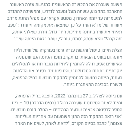
משעה שעברה את ההכשרה הראשונית כמגישת עזרה ראשונה
התאהבה במקצוע, עשתה מעל ומעבר לנדרש, והמשיכה להתנדב
למשמרות עד יומה האחרון. מפגש אקראי עם מנהל תחנת מרחב
אשדוד של מד"א העיד על כך שמצאה את מקומה וייעודה: "פעם
ראיתי את שיר בתחנה מחייכת חיוך גדול, זורח. שאלתי אותה,
'מה קרה?' והיא ענתה, 'סתם, טוב לי, שמח.' זאת הייתה שיר."
הצלת חיים, טיפול והגשת עזרה זרמו בעורקיה של שיר, וליוו
אותה גם בשנים הבאות. בהתקרב מועד הגיוס, הגם שנתוניה
האישיים אפשרו לה להתמיין ליחידות מובחרות או למסלולים
יוקרתיים בתחום הטכנולוגי שהיו פותחים בפניה את הדלתות
בעתיד, הייתה נחושה להתמיין לתפקיד חובשת בחיל הרפואה,
ולשרת בסביבה המאתגרת ביותר.
עם גיוסה לצה"ל, ב-27 בנובמבר 2022, הוצבה בחיל הרפואה,
ומייד לאחר הטירונות שעברה בבה"ד (בסיס הדרכה) 10 – בית
הספר לרפואה צבאית שבעיר הבה"דים – החלה קורס חובשים.
"אני רואה בתפקיד הזה המון משמעות עם אחריות ושליחות
עצומה," כתבה בסיום הקורס, "לדאוג לאחר, לשים את האחר