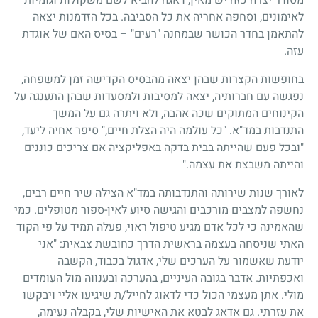
לאימונים, וסחפה אחריה את כל הסביבה. בכל הזדמנות יצאה
להתאמן בחדר הכושר שבמחנה "רעים" – בסיס האם של אוגדת
עזה.
בחופשות הקצרות שבהן יצאה מהבסיס הקדישה זמן למשפחה,
נפגשה עם חברותיה, יצאה למסיבות ולמסעדות שבהן התענגה על
הקינוחים המתוקים שכה אהבה, ולא ויתרה גם על המשך
התנדבות במד"א. "כל עולמה היה הצלת חיים," סיפר אחיה ליעד,
"ובכל פעם שהייתה בבית בדקה באפליקציה אם צריכים כוננים
והייתה משבצת את עצמה."
לאורך שנות שירותה והתנדבותה במד"א הצילה שיר חיים רבים,
נחשפה למצבים מורכבים והגישה סיוע לאין-ספור מטופלים. כמי
שהאמינה כי לכל אדם מגיע טיפול ראוי, פעלה תמיד על פי הקוד
האתי שניסחה בעצמה בראשית הדרך כחובשת צבאית: "אני
יודעת שאשמור על הערכים שלי, אדגול בכבוד, הקשבה
ואכפתיות. אדבר בגובה העיניים, בהערכה ובענווה מול העומדים
מולי. אתן מעצמי הכול כדי לדאוג לחייל/ת שיגיעו אליי ויבקשו
את עזרתי. גם אדאג לבטא את האישיות שלי, בקבלה נעימה,