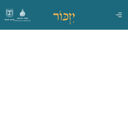
משרד הביטחון
מדינת ישראל
אגף משפחות, הנצחה ומורשת