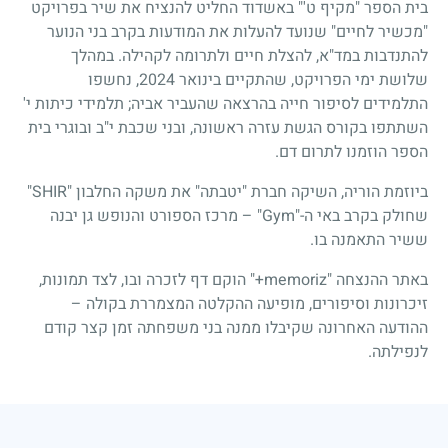
בית הספר "מקיף ט'" באשדוד החליט להנציח את שיר בפרויקט
"מכשיר לחיים" שנועד להעלות את המודעות בקרב בני הנוער
להתנדבות במד"א, להצלת חיים ולתרומה לקהילה. במהלך
שלושת ימי הפרויקט, שהתקיים בינואר 2024, נחשפו
התלמידים לסיפור חייה בהרצאה שהעביר אביה; תלמידי כיתות י'
השתתפו בקורס הגשת עזרה ראשונה, ובני שכבת י"ב ובוגרי בית
הספר הוזמנו לתרום דם.
ביוזמת הוריה, השיקה חברת "יטבתה" את משקה החלבון "SHIR"
שחולק בקרב באי ה-"Gym" – מרכז הספורט והנופש גן יבנה
ששיר התאמנה בו.
באתר ההנצחה "memoriz+" הוקם דף לזכרה ובו, לצד תמונות,
זיכרונות וסיפורים, מופיעה ההקלטה המצמררת בקולה –
ההודעה האחרונה שקיבלו ממנה בני משפחתה זמן קצר קודם
לנפילתה.