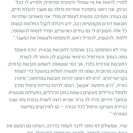
לפניי, לראות את מי שמולי חיצונית ופנימית, ולסייע לו ככל
הניתן. אני רואה בתפקיד אחריות גדולה גם מעבר להצלת חיים,
גם בעזרה ותמיכה נפשית לעומדים מולי. אני מאמינה שלהיות
חובשת דורש מקצועיות רבה, ידע ויכולת לקבל החלטות קשות.
כל אלה חשובים לי גם בחיים האישיים; תמיד לנסות להשתפר,
ללמוד, להקשיב, להגדיל ראש, להתפתח ולעשות את המעבר."
שיר לא הסתפקה בכך שהפכה לחובשת צבאית. נוכח משקל
גופה הנמוך והפרופיל הרפואי שנקבע לה, הותר לה לשרת
כחובשת עורפית בלבד, אך כמי ששאפה לשמש חובשת קדמית,
בחטיבה מרחבית, שמה לה למטרה לעלות במשקל כדי לעמוד
בקריטריונים. "היא לא רצתה להיות חובשת במרפאה," סיפרו
הוריה, "היא חיפשה 'אקשן', רצתה להיות בניידת טיפול נמרץ
ולטפל בחיילים פצועים בשטח בזמן תרגילים, בפעילות מבצעית
ובמצבי חירום, והיה לה ברור שהיא רוצה לשרת בגזרת עזה שבה
הניידת מעניקה טיפול לכל הגזרה – גם לאירועים במישור
האזרחי."
שיר, שמעולם לא נתנה לדבר לעמוד בדרכה, השיגה גם הפעם את
היעד שהציבה לעצמה, ולאחר שהוסיפה למשקלה את