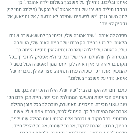
איתנו ובליבנו. נוחי לך על משכבך בשלום ילדה אהובה." כן
נחקקו מילים משירו של זוהר ארגוב "אל נבקש" (מילים: תמי לוי;
לחן: משה נגר): "יש לפעמים שסיבה לא נודעת / אל נתייאש, אל
נפסיק לצעוד."
ספדה לה אימה: "שיר אהובה שלי, זכיתי בך לתשע-עשרה שנים
מלאות. כל רגע בחיים הקצרים שלך היית האור שלי, השמחה
שלי, הגאווה שלי! ילדה שאהבה ונתינה אין-סופית הייתה בך.
מבטיחה לך שלעולם תהיי שלי ובליבי ולא אפסיק להזכירך בכל
מקום בו אהיה כי אין ראויה לכך יותר ממך! אעשה הכול בשביל
להמשיך את דרכך שכולה עזרה ונתינה. מצדיעה לך, גיבורה של
אימא, נוחי על משכבך בשלום."
כתבה חברתה הקרובה בר: "שיר שלי, הילדה הכי יפה בגן. עם
העיניים הכי יפות והשיער המתולתל הכי יפה. היית הבן אדם הכי
טוב שאני מכירה, חייכנית, מאושרת, טובת לב בכל מובן המילה.
אהבת את החיים כל כך. היית לי לבית, חברת אמת שלי, אשת
סודותיי. בכל מקום שנכנסת אליו הרגישו את ההילה שמעלייך,
החיוך, הרגש. אהבת לרקוד, אהבת לשמוח, אהבת להציל חיים,
חלמת להיות רופאה. היית לביאה ופנתרה, נלחמת עד הרגע