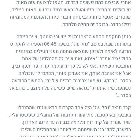
אחרי שביצעו בהם פשעים כבדים. חטפו לרצועת עזה מאות
ישראלים והחריבו, בזזו והעלו באש בתים ורכוש. מאות חיילים,
שוטרים, אנשי כוחות הביטחון וחברי כיתות הכוננות המקומיות
נפלו בקרב. בבוקר זה החלה מלחמה.
בזמן מתקפת הפתע הרצחנית על יישובי העוטף, שיר הייתה
בתורנות שבת במוצב "נחל עוז". בשעה 06:45 הספיקה להקליט
הודעה לאימה ולעדכן שמצאה מחסה מפני הטילים במיגונית.
בקול יציב אמרה: "אימא, זאת שיר, זה מהטלפון של אחת
החובשות שאיתי, אני לא כל כך יודעת מה קורה פה, תכף נבין,
אבל אני אוהבת אותך, אני אעדכן אותך, תכתבי לי שכולכם
בסדר..." ברקע, נשמעו צרורות כבדים של ירי. בהמשך ההודעה
נשמעת שיר אומרת "כנראה שיש פשיטה על המוצב... כרגע אני
בסדר..."
קרב מוצב "נחל עוז" היה אחד הקרבות הראשונים שהתנהלו
בשבעה באוקטובר, מול עשרות רבות של מחבלים שפשטו עליו.
שיר שמרה על קור רוח ונלחמה בגבורה עד הרגע האחרון.
בדיעבד, למדו בני משפחתה כי לאחר שהמחבלים השליכו
רימונים לתוך המיגונית, היא הצליחה לסגת לאזור המגורים,