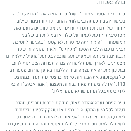
וגדלה באשדוד.
כבר בבית הספר היסודי "קשת" שבו החלה את לימודיה, בלטה
בכישוריה, בחוכמתה וביכולותיה החברתיות והדגימה שילוב
ייחודי של תכונות מנוגדות: עדינה, מנומסת ורגישה, ועם זאת
אסרטיבית ויודעת לעמוד על שלה, או במילותיהם של בני
המשפחה – "היא הייתה פייטרית לא קטנה." בהגיעה לחטיבת
הביניים עברה לבית הספר "מקיף ט'", ולאור נתוניה והישגיה
הגבוהים, רצינותה ושאפתנותה, שובצה בכיתת "מופת" לתלמידים
מצטיינים. לאורך שנות לימודיה צברה תעודות הצטיינות לרוב,
ובתיכון אתגרה את עצמה ובחרה ללמוד באופן מורחב מספר רב
של מקצועות. את הבגרויות סיימה בהצטיינות יתרה, בממוצע
118. "היו לה ציפיות מאוד גבוהות מעצמה," אמר אביה, "וזה בא
לידי ביטוי בכל תחום שהיא פנתה אליו."
שיר הייתה נערה אהודה מאוד, מוקפת חברות וחברים, ונהגה
לעזור לכל מי שהתקשה חברתית או שנזקק לסיוע בלימודים.
לימים, תכתוב על עצמה: "אני אוהבת להיות בחברת אנשים,
לשים לב למתרחש מסביבי, לקלוט אנשים ומה הם מרגישים, גם
דברים שלא נאמרים בקול." מעגליה החברתיים הלכו והתרחבו עם