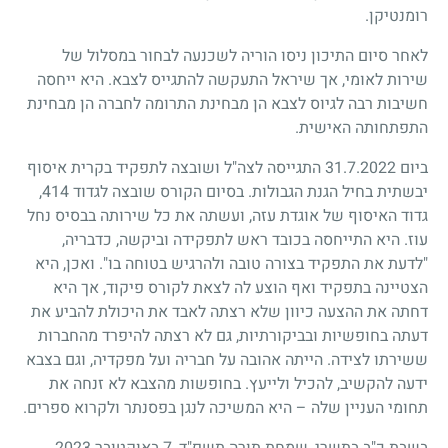
רומנטיקן.
לאחר סיום התיכון ניסו הוריה לשכנעה לבחור במסלול של
שירות לאומי, אך שיראל התעקשה להתגייס לצבא. היא ייחסה
חשיבות רבה לגיוס לצבא הן מבחינת התרומה לחברה הן מבחינת
התפתחותה האישית.
ביום 31.7.2022 התגייסה לצה"ל ושובצה לתפקיד בקרית איסוף
יבשתית בחיל הגנת הגבולות. בסיום הקורס שובצה לגדוד 414,
גדוד האיסוף של אוגדת עזה, ועשתה את כל שירותה בבסיס נחל
עוז. היא התייחסה בכובד ראש לתפקידה וביקשה, כדבריה,
"לדעת את התפקיד בצורה טובה ולהרגיש בטוחה בו". ואכן, היא
הצטיינה בתפקיד ואף הוצע לה לצאת לקורס פיקוד, אך היא
דחתה את ההצעה כיוון שלא רצתה לאבד את היכולת להביע את
דעתה בחופשיות ובביקורתיות, גם לא רצתה להיפרד מהחברות
ששירתו לצידה. הייתה אהובה על חבריה ועל מפקדיה, וגם בצבא
ידעה להקשיב, להכיל ולייעץ. בחופשות מהצבא לא זנחה את
תחומי העניין שלה – היא המשיכה לנגן בפסנתר ולקרוא ספרים.
בשבת כ"ב בתשרי, שמחת תורה תשפ"ד, 7 באוקטובר 2023,