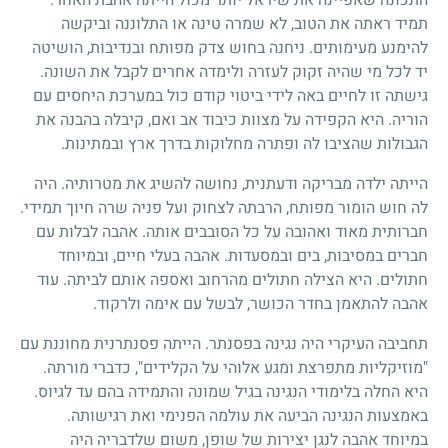
תמיד ראתה את הטוב, לא שמרה טינה או התלוננה וביקשה
להימנע מעימותים. ניחנה בחוש צדק מפותח ובנדיבות, הושיטה
יד לכל מי שהיה זקוק לעזרה ולימדה אחרים לקבל את השונה.
גישתה זו לחיים באה לידי ביטוי קודם כול במערכת היחסים עם
הוריה. היא הקפידה על מצוות כיבוד אב ואם, קיבלה בהבנה את
הגבולות שהציבו לה ופתרה מחלוקות בדרך ארץ ובמתינות.
הייתה ילדה מבריקה ודעתנית, נחושה להשיג את מטרותיה. היה
לה חוש הומור מפותח, הרבתה לצחוק ועל פניה שרה חיוך תמידי.
חברותית מאוד ואהובה על כל הסובבים אותה. אהבה לבלות עם
חברים במסיבות, בים ובמסעדות. אהבה בעלי חיים, ובמיוחד
חתולים. היא הצילה חתולים מהרחוב ואספה אותם לביתה. עוד
אהבה להתאמן בחדר הכושר, לבשל עם אימה ולרקוד.
תחביבה העיקרי היה נגינה בפסנתר. הייתה פסנתרנית מחוננת עם
"מוזיקליות מתפרצת ומגע אלוהי על הקלידים", כדברי מורתה.
היא החלה בלימודי הנגינה בגיל שמונה והתמידה בהם עד לגיוס.
באמצעות הנגינה הביעה את עולמה הפנימי ואת רגישותה.
במיוחד אהבה לנגן יצירות של שופן, משום שלדבריה היה