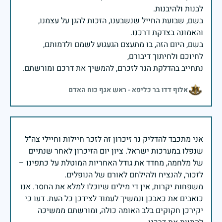
בשם, שבועת החייל שנשבענו, הזכות להגן על עצמנו,
בשם, היום הזה, בו מתעצם הגעגוע לשמם ולדמותם,
נתחייב בהדלקת הנר לזכרם, להמשיך את דרכם ומורשתם.
אלוף דדו בר כליפא - ראש אגף כוח האדם
אני מתכבד להדליק נר זיכרון זה לזכר חיילות וחיילי צה״ל
שנפלו במערכות ישראל. ציון יום הזיכרון לאחר שנתיים
של מלחמה, מחדד את גודל האחריות המוטלת על כתפינו –
משפחות יקרות, אין די מילים שיוכלו למלא את החסר. אנו
כואבים את כאבכן ונמשיך לעמוד לצידכן כל העת. דעו כי
יקירכן חקוקים בלב האומה כולה, ומורשתם ממשיכה