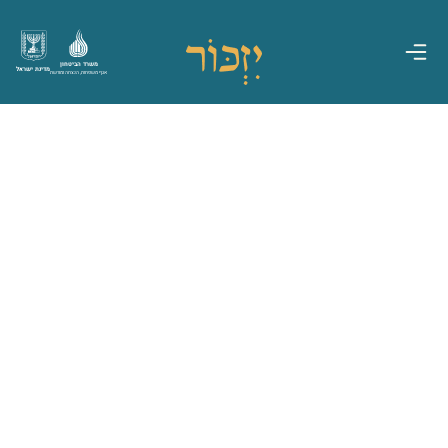
משרד הביטחון
מדינת ישראל
אגף משפחות, הנצחה ומורשת