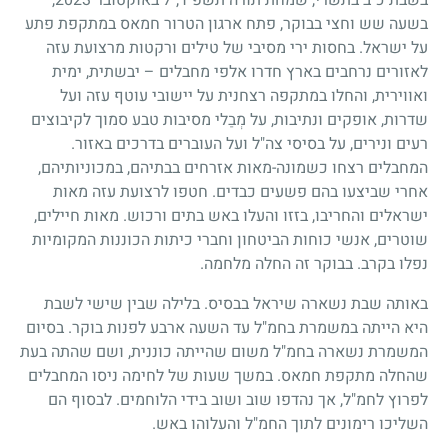
בשעה שש וחצי בבוקר, פתח ארגון הטרור חמאס במתקפת פתע
על ישראל. בחסות ירי מסיבי של טילים ורקטות מרצועת עזה
לאזורים נרחבים בארץ חדרו אלפי מחבלים – יבשתית, ימית
ואווירית, והחלו במתקפה רצחנית על יישובי עוטף עזה ועל
שדרות, אופקים ונתיבות, על מְבַלי מסיבות טבע סמוך לקיבוצים
רעים ונירים, על בסיסי צה"ל ועל העוברים בדרכים באזור.
המחבלים רצחו כשמונה-מאות אזרחים בבתיהם, במכוניותיהם,
אחרי שביצעו בהם פשעים כבדים. חטפו לרצועת עזה מאות
ישראלים והחריבו, בזזו והעלו באש בתים ורכוש. מאות חיילים,
שוטרים, אנשי כוחות הביטחון וחברי כיתות הכוננות המקומיות
נפלו בקרב. בבוקר זה החלה מלחמה.
באותה שבת נשארה שיראל בבסיס. בלילה שבין שישי לשבת
היא הייתה במשמרת בחמ"ל עד השעה ארבע לפנות בוקר. בסיום
המשמרת נשארה בחמ"ל משום שהייתה כוננית, ושם שהתה בעת
שהחלה מתקפת חמאס. במשך שעות של לחימה ניסו המחבלים
לפרוץ לחמ"ל, אך נהדפו שוב ושוב בידי הלוחמים. לבסוף הם
השליכו רימונים לתוך החמ"ל והעלוהו באש.