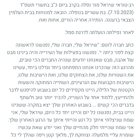
רב-טוראי שיראל מור נפלה בקרב ביום כ"ב בתשרי תשפ"ד
(7.10.2023)
. בת עשרים בנופלה. הובאה למנוחות בבית העלמין
הצבאי ברעננה. הותירה אחריה הורים, אחות ואח.
לאחר נפילתה הועלתה לדרגת סמל.
כתב חברה לוטם: "שיראל שלי, חברה שלי, נפגשנו לראשונה
קצת לפני כיתה י'. נפגשנו בפעילות של העירייה והיה בינינו מבט
של אהבה, מבט שאנחנו יודעים שנהיה החברים הכי טובים,
מהרגע הזה שהכרנו אנחנו התפתחנו ביחד וגדלנו ביחד, עשינו
את השטויות שלנו, את הצחוקים שלנו, ואת הישיבות שלנו,
הישיבות הקבועות עם הגרעינים, השתייה המתוקה והשעות
הקטנות של הלילה, היינו מקפידים כל יום בשבוע להיפגש לדבר
ולהתייעץ, ללמוד אחד על השנייה, להכיר יותר טוב ולשתף
בדברים הכי קשים ... בשבוע האחרון שלך יצא במקרה ששנינו
היינו בבית, נפגשנו כל יום והיינו יחד כל היום, שיראל שלי, אני
שמח שניצלתי איתך כל רגע והייתי איתך עד הרגע האחרון שלך.
אני שמח שהייתי חלק מהחיים שלך ואני יודע שאת עכשיו
שומרת עליי מלמעלה וצוחקת לך, מלאך קטן ויפה שהלך לי כל