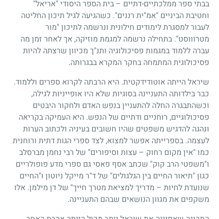
בבתי ספר ממלכתיים-דתיים – בית הספר היסודי "אריאל"
וחטיבת הביניים "אמ"ית רננים". כשהגיעה לגיל תיכון החליטה
לעבור למסגרת לימודים חילונית ונרשמה לתיכון "מור
מטרוווסט". בתחילה נרשמה למגמת מוזיקה, אך לאחר זמן מה
עברה ללמוד במגמות פסיכולוגיה ותנ"ך מכיוון שרצתה להיות
פסיכולוגית המתמחה בחקר המקרא בבגרותה.
שיראל הייתה אוטודידקטית. היא הרבתה לקרוא ספרים וללמוד.
כבר בילדותה התעניינה בסוגיות שלא היו אופייניות לגילה,
וכשהתבגרה החלה להתעניין בנפש האדם ולחקור היבטים
פסיכולוגיים, רוחניים ודתיים של הנפש. היא העמיקה בקריאה
ונהגה להדגיש משפטים שהיו חשובים בעיניה ולכתוב הערות
לעצמה. בספרייתה אפשר למצוא, לצד ספרי הגות דתית ורוחנית
כמו "אין מקום רחוק – עצות וסיפורים" של רבי נחמן מברסלב
ו"משפטי הרב קוק" שכתב אסף פאסי גם ספרי מדע פופולריים
כגון "תיאור החיים בין הגלגולים" של ד"ר מייקל ניוטון ו"החיים
שנועדת לחיות – מדריך למציאת מטרך חייך" של דן מילמן. אלו
משקפים את מגוון הנושאים שבהם התעניינה.
התכונה שאפיינה את שיראל יותר מכול הייתה אהבת האחר.