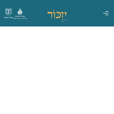
משרד הביטחון
מדינת ישראל
אגף משפחות, הנצחה ומורשת