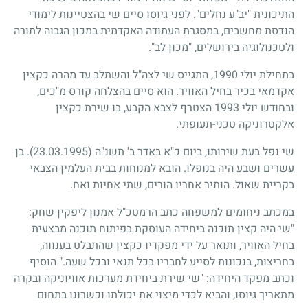
התיכונית "יב"ע נחלים". לפני גיוסו סיים שי בהצטיינות לימודי
הנדסת מחשבים, במסגרת העתודה האקדמית במכון הגבוה לתורה
ולטכנולוגיה בירושלים, "מכון לב".
בתחילת יולי
1990
, התגייס שי לצה"ל והשתלב עד מהרה כקצין
אקדמאי בכיר בחיל האוויר. הוא סיים בהצלחה קורס מ"כים,
ובחודש יולי
1993
הצטרף לצבא הקבע, בו שירת כקצין
אלקטרוניקה טכני-תעופתי.
שי נפל בעת שירותו, ביום כ"א באדר ב' תשנ"ה (23.03.1995). בן
עשרים ושבע היה בנופלו. הובא למנוחות בבית העלמין הצבאי
בקריית שאול. הותיר אחריו הורים, שתי אחיות ואח.
במכתב ניחומים למשפחה כתב הרמטכ"ל אמנון ליפקין שחק:
"שי היה קצין תוכנה ביחידה העוסקת בפיתוח תוכנה מבצעית
בחיל האוויר, ותואר על ידי מפקדיו כקצין שהתבלט בענווה,
בחריצות, בנכונות לסייע לחבריו בכל תנאי ובכל שעה." הוסיף
וכתב מפקד היחידה: "שי שירת ביחידת מערכות אוויוניקה ובקרה
מתאריך גיוסו, והביא לכדי מיצוי את יכולתו וכשרונו בתחום