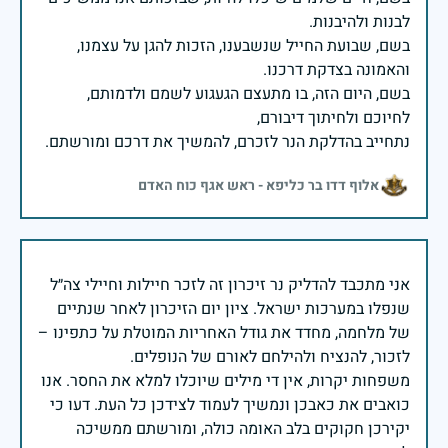
בשם, שבועת החייל שנשבענו, הזכות להגן על עצמנו,
בשם, היום הזה, בו מתעצם הגעגוע לשמם ולדמותם,
נתחייב בהדלקת הנר לזכרם, להמשיך את דרכם ומורשתם.
אלוף דדו בר כליפא - ראש אגף כוח האדם
אני מתכבד להדליק נר זיכרון זה לזכר חיילות וחיילי צה״ל
שנפלו במערכות ישראל. ציון יום הזיכרון לאחר שנתיים
של מלחמה, מחדד את גודל האחריות המוטלת על כתפינו –
משפחות יקרות, אין די מילים שיוכלו למלא את החסר. אנו
כואבים את כאבכן ונמשיך לעמוד לצידכן כל העת. דעו כי
יקירכן חקוקים בלב האומה כולה, ומורשתם ממשיכה