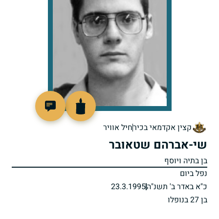
514269
קצין אקדמאי בכיר
חיל אוויר
שי-אברהם שטאובר
בן בתיה ויוסף
נפל ביום
כ"א באדר ב' תשנ"ה
23.3.1995
בן 27 בנופלו