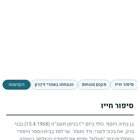
סיפור חייו
מקום מנוחתו
הנצחתו באתרי זיכרון
הקדשות
סיפור חייו
בן בתיה ויוסף. נולד ביום י"ז בניסן תשכ"ח
(15.4.1968)
בבני
ברק. אח בכור לשרי, ורד ותומר. שי למד בבית-הספר היסודי
הממלכתי-דתי "מעלות" וסיים את לימודיו בהצלחה בישיבה