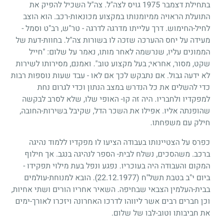
בתחילת דצמבר
1975
גויס לצה"ל. צה"ל השכיל להפיק את
התועלת הראויה ממיומנותו במקצוע מכונאות-רכב. הוא הוצב
לחיל-החימוש. דרך עלייתו מדרגה לדרגה - טר"ש, רב"ט וסמל -
מעידה על יחס ההערכה שזכה לו בשורות צה"ל. בחוות-דעת של
הממונים עליו, שנרשמה לאחר מותו, נאמר על שלום: "חייל
שקט, מסור, אחראי
;
בעל מקצוע טוב". ואמנם, מסירותו לשירות
לא ידעה גבול. אם נתבקש לכך אם לאו - עבד שעות נוספות רבות
כדי להשלים את כל הנדרש במצב הנתון וכדי לגרום נחת
למפקדיו ולחבריו. היה זה קו- האופי שלו, שלא לסרב לבקשה
שהופנתה אליו. אפילו את השכר הדל, שקיבל בשירות-החובה,
חילק עם משפחתו.
כפרס על הצטיינותו בעבודה הציעו לו מפקדיו ללמוד נהיגה
ברכב. משהסכים, נשלח לבית- הספר לנהיגה בנגב. אך חילוף
המקום והעבודה היה בעוכריו. נפגע ונפל בעת מילוי תפקידו -
ביום י"ב בטבת תשל"ח
22.12.1977)
). הובא למנוחת-עולמים
בבית-העלמין הצבאי שבחיפה. השאיר אחריו הורים ושתי אחיות,
וכן חברים רבים אשר ליווהו לדרכו האחרונה ויזכרו לאורך-ימים
את חביבותו וטוב-לבו של שלום.