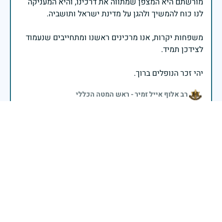
מורשתם היא המצפן שמתווה את דרכינו, והיא המעניקה
משפחות יקרות, אנו מרכינים ראשנו ומתחייבים שנעמוד
יהי זכר הנופלים ברוך.
רב אלוף אייל זמיר - ראש המטה הכללי
בשעה שאנו זוכרים את גודל תרומתם ועומק מסירות
נפשם של טובי בנינו ובנותינו, נופלי מערכות ישראל
לדורותיהן, ממשיכים צה"ל וכוחות הביטחון במימוש
המשימה למענה לחמו ועבורה נפלו: הכרעת אויבינו מדרום,
מצפון, ביהודה ובשומרון, וגם בזירות רחוקות יותר. בהערכה
רבה ובגאווה אדירה אנו מרכינים ראש בפני הנופלים
והנופלות, מאמצים את משפחותיהם אל לבנו, וממשיכים