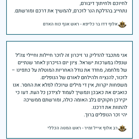
נתחייב בהדלקת הנר לזכרם, להמשיך את דרכם ומורשתם.
אלוף דדו בר כליפא - ראש אגף כוח האדם
אני מתכבד להדליק נר זיכרון זה לזכר חיילות וחיילי צה״ל
שנפלו במערכות ישראל. ציון יום הזיכרון לאחר שנתיים
של מלחמה, מחדד את גודל האחריות המוטלת על כתפינו –
משפחות יקרות, אין די מילים שיוכלו למלא את החסר. אנו
כואבים את כאבכן ונמשיך לעמוד לצידכן כל העת. דעו כי
יקירכן חקוקים בלב האומה כולה, ומורשתם ממשיכה
יהי זכר הנופלים ברוך.
רב אלוף אייל זמיר - ראש המטה הכללי