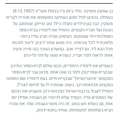
בן שמעון וחסיבה. נולד ביום ט"ז בכסלו תשי"ח
9.12.1957)
)
בעפולה. בהגיעו לגיל חמש העתיקה המשפחה את מגוריה לקרית-
מוצקין. כבר בגן-הילדים נתגלה כילד טוב וצייתן, שנתחבב על
הגננת ועל חבריו הקטנים. התחיל את לימודיו בבית-הספר
הממלכתי-דתי שבמקום. העיסוק שהיה חביב עליו ביותר -
מלאכת-יד לכל צורותיה. היה ממש אחוז 'דיבוק' ליצור ולבנות
מכל הבא ליד. גם לצייר אהב. במועדון הטכני בנה סירה והציג
אותה לראוה לפני חבריו, כשהיא שטה על-פני גלי-הים.
כשסיים את לימודיו היסודיים, נכנס שלום לבית-הספר התיכון
שבקרית-שפרינצק ולמד בו שנה אחת. מכאן עבר לבית-הספר
המקצועי 'אינטרנשיונל' שבקרית-חיים. בעת לימודיו שם התמחה
במקצוע מכונאות-רכב. בשנה שנותרה לו עד לגיוסו לצה"ל,
התחיל לעבוד ברכבת-ישראל כמכונאי-רכב והשביע את רצונם
של הממונים עליו. הקפיד שלא להיעדר מן העבודה אפילו יום
אחד, גם כשלא חש בטוב. זה היה מוסר-העבודה שלו. את שכרו
הביא בשלמותו למשפחתו, שחיה בתנאי-דוחק.