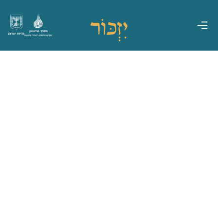
משרד הביטחון
מדינת ישראל
אגף משפחות, הנצחה ומורשת