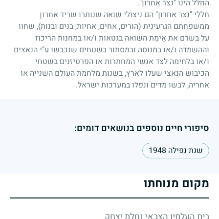
החלל הינו "נצר אחרון".
חללי "נצר אחרון" הם ניצולי שואה שנותרו שריד אחרון
ממשפחתם הגרעינית (הורים, אחים, אחיות, בנים ובנות), שחוו
על בשרם את אֵימַת השואה בגטאות ו/או במחנות הריכוז
וההשמדה ו/או במנוסה ובמסתור בשטחים שנכבשו ע"י הנאצים
ו/או בלחימה לצד אנשי המחתרות או הפרטיזנים בשטחי
הכיבוש הנאצי שעלו לארץ, בשנות מלחמת העולם השנייה או
אחריה, לבשו מדים ונפלו במערכות ישראל.
סיפורי חיים נוספים בנושאים דומים:
שנת נפילה 1948
מקום מנוחתו
בית העלמין הצבאי נחלת יצחק