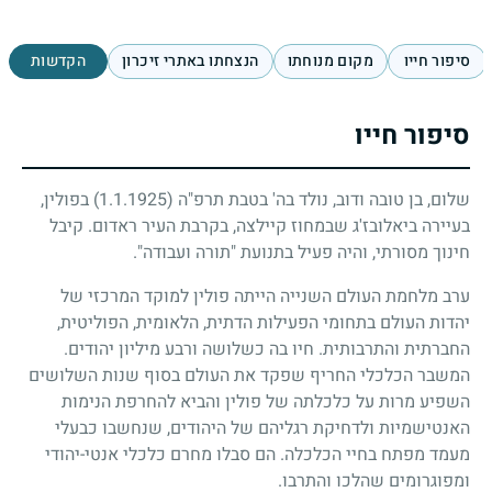
סיפור חייו
מקום מנוחתו
הנצחתו באתרי זיכרון
הקדשות
סיפור חייו
שלום, בן טובה ודוב, נולד בה' בטבת תרפ"ה
(1.1.1925)
בפולין,
בעיירה ביאלובז'ג שבמחוז קיילצה, בקרבת העיר ראדום. קיבל
חינוך מסורתי, והיה פעיל בתנועת "תורה ועבודה".
ערב מלחמת העולם השנייה הייתה פולין למוקד המרכזי של
יהדות העולם בתחומי הפעילות הדתית, הלאומית, הפוליטית,
החברתית והתרבותית. חיו בה כשלושה ורבע מיליון יהודים.
המשבר הכלכלי החריף שפקד את העולם בסוף שנות השלושים
השפיע מרות על כלכלתה של פולין והביא להחרפת הנימות
האנטישמיות ולדחיקת רגליהם של היהודים, שנחשבו כבעלי
מעמד מפתח בחיי הכלכלה. הם סבלו מחרם כלכלי אנטי-יהודי
ומפוגרומים שהלכו והתרבו.