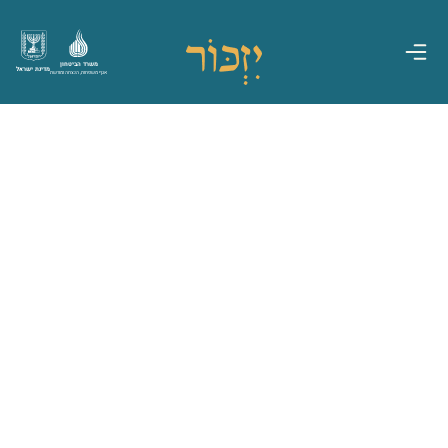
משרד הביטחון
מדינת ישראל
אגף משפחות, הנצחה ומורשת