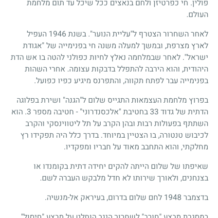
פולין. חי כפרטיזן ולחם בנאצים ככל שיכל עד תום מלחמת
העולם.
לאחר השחרור הצטרף ל"עליית הנוער". בשנת 1946 העפיל
לארץ מצרפת, ובמשך למעלה משנה חי בפנימייה של "אגודת
ישראל". לאחר שבמלחמה נאלץ לחיות כפולני להטה בו אש הדת
היהודית, והוא הירבה להתפלל בדבקות עצומה. אחרי השהות
בפנימייה עבר לפתח תקווה, והתפרנס מיגיע כפיו כפועל.
בפרוץ מלחמת העצמאות התגייס שלום ל"הגנה" ושירת בפלוגה
הדתית של גדוד 33 בחטיבת "אלכסנדרוני" - חטיבה מספר 3. הוא
השתתף בפעולות רבות ובהן הקרב על תל ליטווינסקי והקרב
לכיבוש טנטורה, בו הצטיין במיוחד. בדרך כלל היה תפקידו רץ
מחלקתי, והוא התחבב מאוד על חבריו ומפקדיו.
שאיפתו של שלום הייתה להקים יחידה דתית בקומנדו או
בצנחנים, ולאורך שירותו לא חדל מלבקש העברה לשם.
בדצמבר 1948 לחם שלום בדרום, בעיראק אל-מנשיה.
במסגרת מבצע "חורב" לשחרור הנגב הוחלט על מבצע "חיסול"