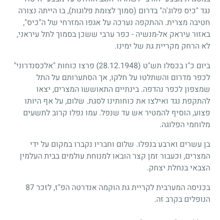
נגד "כיס פלוג'ה" בדרום (סמוך לצומת פלוגות), בו הייתה נצורה
חטיבה מצרית. ההתקפה נערכה על אגפו המזרחי של ה"כיס",
באזור עיראק אל-מנשיה - כפר ערבי ששכן בסמוך לתל עיראני,
לא הרחק מקריית גת של ימינו.
ביום כ"ו בכסלו תש"ט
(28.12.1948)
פרצו כוחות "אלכסנדרוני"
לכפר מדרום והשתלטו על חלקו, אך הסתערותם על התל
שמצפון לכפר נהדפה. בינתיים התאוששו המצרים, יצאו
להתקפת נגד ואילצו את כוחותינו לסגת. שלום, על אף היותו
פצוע, הוסיף להמטיר אש עד שנפל. עמו נפלו קרוב לתשעים
מלוחמי הפלוגה.
בן עשרים וארבע בנפלו. שלום וחבריו נקברו במקום על ידי
המצרים, וכעבור זמן קצר הובאו למנוחת עולמים בבית העלמין
הצבאי בנחלת יצחק.
בכניסה המערבית לקריית גת הוקמה אנדרטה הפ"ז, לזכר 87
הנופלים בקרב זה.