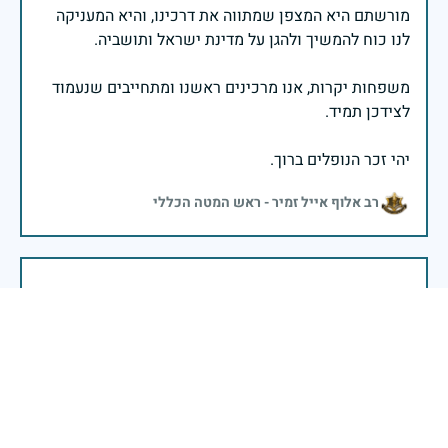
מורשתם היא המצפן שמתווה את דרכינו, והיא המעניקה
משפחות יקרות, אנו מרכינים ראשנו ומתחייבים שנעמוד
יהי זכר הנופלים ברוך.
רב אלוף אייל זמיר - ראש המטה הכללי
בשעה שאנו זוכרים את גודל תרומתם ועומק מסירות
נפשם של טובי בנינו ובנותינו, נופלי מערכות ישראל
לדורותיהן, ממשיכים צה"ל וכוחות הביטחון במימוש
המשימה למענה לחמו ועבורה נפלו: הכרעת אויבינו מדרום,
מצפון, ביהודה ובשומרון, וגם בזירות רחוקות יותר. בהערכה
רבה ובגאווה אדירה אנו מרכינים ראש בפני הנופלים
והנופלות, מאמצים את משפחותיהם אל לבנו, וממשיכים