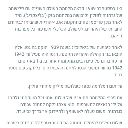
ב-1 בספטמבר 1939 פרצה מלחמת העולם השנייה עם פלישתה
של גרמניה לפולין וכיבושה במלחמת בזק ("בליצקריג"). מיד
לאחר מכן פורסמו צווים ותקנות אנטי-יהודיות שהביאו לבידודם
החברתי של היהודים, לנישולם הכלכלי ולערעור כל מערכות
חייהם.
לאחר כיבושה של ביאלובז'ג בשנת 1939 הוקם בה גטו, אליו
הובאו בני הקהילה היהודית הקטנה. הגטו היה פעיל עד 1942
וריכזו בו גם פליטים רבים ממקומות אחרים. ב-1 באוקטובר
1942 גורשו תושבי הגטו למחנה ההשמדה טרבלינקה, שם נספו
רובם.
עד תום המלחמה נספו כשלושה מיליון מיהודי פולין.
עם פרוץ המלחמה מת אביו של שלום. אמו וכל משפחתו נלקחו
על ידי הנאצים למשרפות. הוא עצמו נלקח למחנה עבודה
בגרמניה, משם נשלח לאושוויץ ולמיידנק אך בדרך נס שרד.
שלום הצליח להימלט ממחנה הריכוז והצטרף לפרטיזנים ביערות