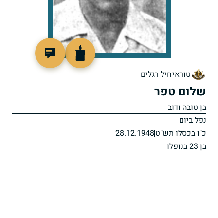
90996
טוראי
חיל רגלים
שלום טפר
בן טובה ודוב
נפל ביום
כ"ו בכסלו תש"ט
28.12.1948
בן 23 בנופלו