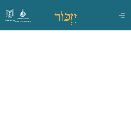
משרד הביטחון
מדינת ישראל
אגף משפחות, הנצחה ומורשת