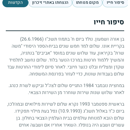
סיפור חייו
מקום מנוחתו
הנצחתו באתרי זיכרון
הקדשות
סיפור חייו
בן אורה ושמעון. נולד ביום ח' בתמוז תשכ"ו
(26.6.1966)
בקריית אונו. שלום למד חמש שנים בבית-הספר היסודי "משה
שרת" בקיראון, עוד שלוש שנים במוסד "אביבים" בנתניה,
והמשיך ללמוד חרטות במרכז הנוער בלוד. שלום נחשב לתלמיד
שקדן ומצליח ובלט כנער חיובי. לאחר סיום לימודי החרטות עבד
שלום בעבודות שונות, כדי לעזור בפרנסת המשפחה.
במחצית נובמבר
1984
התגייס שלום לצה"ל וביקש לשרת כנהג.
לאחר שלוש שנות שירות שוחרר מן השירות הצבאי.
בראשית ספטמבר
1993
נקרא שלום לשירות מילואים ובמהלכו,
ביום כ"ד באלול תשנ"ג
(10.9.1993)
נפל בעת מילוי תפקידו.
שלום הובא למנוחת עולמים בבית העלמין הצבאי בחולון. בן
עשרים ושבע היה בנופלו. השאיר אחריו אם ושבעה אחים