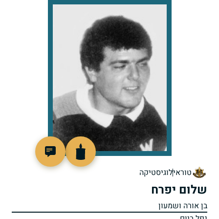
513780
טוראי
לוגיסטיקה
שלום יפרח
בן אורה ושמעון
נפל ביום