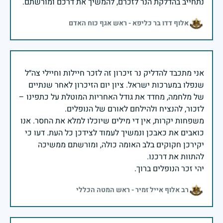
נתחייב בהדלקת הנר לזכרם, להמשיך את דרכם ומורשתם.
אלוף דדו בר כליפא - ראש אגף כוח האדם
אני מתכבד להדליק נר זיכרון זה לזכר חיילות וחיילי צה״ל
שנפלו במערכות ישראל. ציון יום הזיכרון לאחר שנתיים
של מלחמה, מחדד את גודל האחריות המוטלת על כתפינו –
משפחות יקרות, אין די מילים שיוכלו למלא את החסר. אנו
כואבים את כאבכן ונמשיך לעמוד לצידכן כל העת. דעו כי
יקירכן חקוקים בלב האומה כולה, ומורשתם ממשיכה
יהי זכר הנופלים ברוך.
רב אלוף אייל זמיר - ראש המטה הכללי