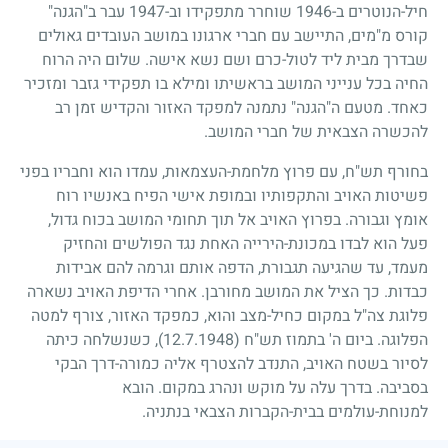
חיל-הנוטרים ב-
1946
שוחרר מתפקידו וב-
1947
עבר ב"הגנה"
קורס מ"מים, התיישב עם חברי ארגונו במושב העובדים גאולים
שבדרך מבית ליד לטול-כרם ושם נשא אישה. שלום היה הרוח
החיה בכל ענייני המושב בראשיתו ומילא בו תפקידי גזבר ומזכיר
כאחד. מטעם ה"הגנה" נתמנה למפקד האזור והקדיש זמן רב
להכשרה הצבאית של חברי המושב.
בחורף תש"ח, עם פרוץ מלחמת-העצמאות, עמדו הוא וחבריו בפני
פשיטות האויב והתקפותיו ובמופת אישי הפיח באנשיו רוח
אומץ וגבורה. בפרוץ האויב אל תוך תחומי המושב בכוח גדול,
פעל הוא לבדו במכונת-הירייה האחת נגד הפולשים והחזיק
מעמד, עד שהגיעה תגבורת, הדפה אותם וגרמה להם אבידות
כבדות. כך הציל את המושב מחורבן. אחרי הדיפת האויב נשארה
פלוגת צה"ל במקום כחיל-מצב והוא, כמפקד האזור, צורף למטה
הפלוגה. ביום ה' בתמוז תש"ח
(12.7.1948)
, כשנשלחה כיתה
לסיור בשטח האויב, התנדב להצטרף אליה כמורה-דרך הבקי
בסביבה. בדרך עלה על מוקש ונהרג במקום. הובא
למנוחת-עולמים בבית-הקברות הצבאי בנתניה.