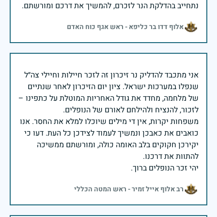
נתחייב בהדלקת הנר לזכרם, להמשיך את דרכם ומורשתם.
אלוף דדו בר כליפא - ראש אגף כוח האדם
אני מתכבד להדליק נר זיכרון זה לזכר חיילות וחיילי צה״ל
שנפלו במערכות ישראל. ציון יום הזיכרון לאחר שנתיים
של מלחמה, מחדד את גודל האחריות המוטלת על כתפינו –
משפחות יקרות, אין די מילים שיוכלו למלא את החסר. אנו
כואבים את כאבכן ונמשיך לעמוד לצידכן כל העת. דעו כי
יקירכן חקוקים בלב האומה כולה, ומורשתם ממשיכה
יהי זכר הנופלים ברוך.
רב אלוף אייל זמיר - ראש המטה הכללי