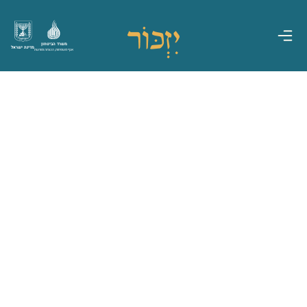
משרד הביטחון
מדינת ישראל
אגף משפחות, הנצחה ומורשת