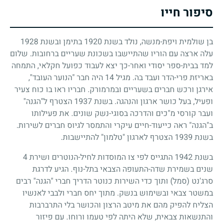
סיפור חייו
בן שולמית ויפת-מנשה, נולד בשנת
1920
בתימן ובשנת
1928
עלה ארצה עם הוריו שהתיישבו בשכונת שעריים ברחובות. שלום
למד בבית-ספר יסודי ואחר-כך יצא לעבוד כפועל חקלאי, התמחה
באריזת פרי-הדר ועבד בה. מגיל
14
היה חבר "הנוער העובד",
אירגן ורכש חברים בשעריים ובמרמורק. חבריו ראו בו כוח צעיר
ופעיל, בעל כושר ארגון והנהגה. בשנת
1937
הצטרף ל"הגנה"
ועבר קורסי מ"כים והדרכה בסוגי-נשק שונים. את פעילותו
ב"הגנה" ראה כייעוד-חיים עיקרי והתמסר לגיוס חברים לשירות.
בשנת
1939
הצטרף לארגון "טלמון" להתיישבות.
בשנת
1942
התגייס לפי צו המוסדות לחיל-הנוטרים ושירת
4
שנים בשמירת שדה-התעופה הצבאי בתל-נוף. הגיע לדרגת
סרג'נט (סמל) ותוך כדי השירות כנוטר הדריך חברי "הגנה" רבים
במשטר צבאי ובשימוש בנשק. מתוך יחס חברי ולבבי לאנשיו
הצליח להפיק מהם את מיטב הרצון והכושר בלי התרברבות
והתנשאות צבאית, שלא היתה לפי טעמו ורוחו. עם פיזור