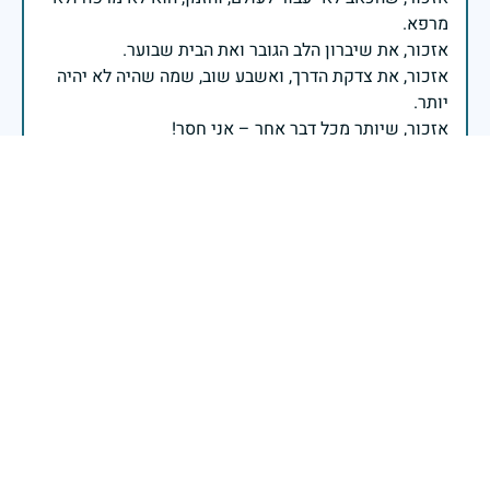
אזכור, את צדקת הדרך, ואשבע שוב, שמה שהיה לא יהיה
ביום הזה, אני נתקף געגוע לדמותם, לחיתוך דיבורם,
ומדליק נר לזיכרון דרכם ומורשתם!
אלוף דדו בר כליפא - ראש אגף כוח האדם בצה"ל
איש יקר. תהא נשמתך צרורה בצרור החיים.
גל
|
29 באפריל 2025
דיווח