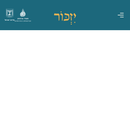
משרד הביטחון
מדינת ישראל
אגף משפחות, הנצחה ומורשת