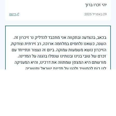
יהי זכרו ברוך
29 באפריל 2025
דיווח
בכאב, בהצדעה ובתקווה אני מתכבד להדליק נר זיכרון זה.
השנה, כשאנו נלחמים במלחמה ארוכה, רב זירתית וצודקת,
הזיכרון נושא משמעות עמוקה. ביום זה נעצור ונתייחד עם
זכרם של טובי בנינו ובנותינו שנפלו בהגנה על המדינה.
מורשתם היא המצפן שמתווה את דרכינו, והיא המעניקה
משפחות יקרות, אנו מרכינים ראשנו ומתחייבים שנעמוד
יהי זכר הנופלים ברוך.
רב אלוף אייל זמיר - ראש המטה הכללי