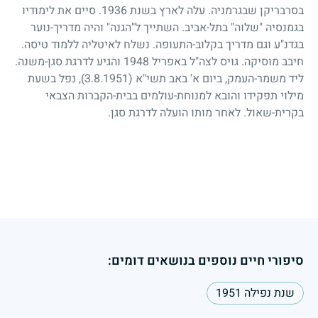
בסרבריקן שבגרמניה. עלה לארץ בשנת
1936
. סיים את לימודיו
בגמנסיה "שלוה" בתל-אביב. השתייך ל"הגנה" והיה מדריך-נוער
בגדנ"ע וגם מדריך בקלוב-התעופה. נשלח לאיטליה ללמוד טיסה.
חיבב מוסיקה. גויס לצה"ל באפריל
1948
והגיע לדרגת סגן-משנה.
ליד משמר-העמק, ביום א' באב תשי"א
(3.8.1951)
, נפל בשעת
מילוי תפקידו והובא למנוחת-עולמים בבית-הקברות הצבאי
בקרית-שאול. לאחר מותו הועלה לדרגת סגן.
סיפורי חיים נוספים בנושאים דומים:
שנת נפילה 1951