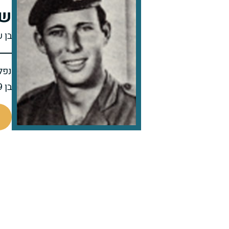
של
בן 
נפל 
בן 19 בנופלו
44352