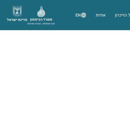
 הזיכרון
אודות
EN
משרד הביטחון
מדינת ישראל
אגף משפחות, הנצחה ומורשת