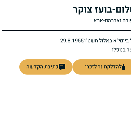
ום-בועז צוקר
שרה ואברהם-אבא
ביום
י"א באלול תשט"ו
29.8.1955
להדלקת נר לזכרו
כתיבת הקדשה