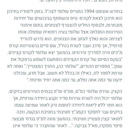
בחודש אוגוסט
1994
התגייס שלומי לצה"ל. בזמן לימודיו בתיכון
הוא תיכנן לצאת לקורס- טיס והשתתף בגיבושים של יחידות
מובחרות, ולבסוף החליט להצטרף לצנחנים. בתום אימוני
הטירונות התגלתה אצל שלומי בעיה רפואית שפסלה אותו
לצניחה והוא נאלץ לעזוב את הצנחנים. הוא נדרש להוריד
פרופיל, אך סירב ועבר לשרת בנח"ל, שם סיים בהצטיינות קורס
מ"כים והיה למדריך טירונים. בהמשך יצא שלומי לקורס קצינים.
"בטקס הסיום של קורס הקצינים הופתענו לשמוע ברמקול את
שמך," מספרים ההורים, "'שלומי כהן, החניך המצטיין'." ואתה לא
טרחת לספר לנו, כאילו זה בכלל לא חשוב. אבל תדע, שכולנו
ידענו עד כמה אתה נפלא, עד כמה אתה יחיד ומיוחד."
כקצין, שירת שלומי כמ"מ, סמ"פ ומ"פ בבסיס הטירונים בזיקים.
שלומי יכול היה לשרת שירות סדיר וקבע ביחידה עורפית, אך
הוא חתר ללא ליאות ליחידה לוחמת ורק לאחר שמיצה עצמו
בזיקים עבר לתפקד כקמב"ץ חטיבתי בחטיבת הבקעה, וזכה
לתואר קצין מצטיין חטיבתי. בהמשך מונה למ"פ בגדוד מבצעי.
סיפר מפקדו, סא"ל צביקה: "... לאחר שהתברר כי שלומי אינו