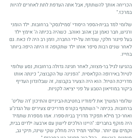
הכריחה אותך להשתתף, אבל אתה העדפת לתת לאחרים להיות
במרכז."
שלומי למד בבית-הספר היסודי 'סמילנסקי' ברחובות. ילד הומני
ורגיש, חבר נאמן ובן אהוב ואוהב. כשהיה בכיתה ה' אימץ ילד
בעל פיגור חלקי, שנדחה על-ידי החברה, וזמן רב היה לו כאח. גם
לאחר שנים רבות סיפר אותו ילד שתקופה זו היתה היפה ביותר
בחייו.
בהגיעו לגיל בר-מצווה, לאחר חגיגה גדולה ברחובות, נסע שלומי
לטיול באירופה הקלאסית. "הפנינה של הקבוצה," כינתה אותו
מדריכת הטיול. הוא היה הצעיר בקבוצה, זה שבלונדון העדיף
ביקור במוזיאון הטבע על פני יציאה לקניות.
שלומי המשיך את לימודיו בחטיבת-הביניים והתיכון 'דה שליט'
ברחובות. בכיתה י' השתתף בקורס מדריכים צעירים של הגדנ"ע
ואחר-כך מילא תפקיד מדריך בבית-ספרו. אמו מספרת שתמיד
היה מוקף בחברים: "היינו הולכים לישון עם ארבעה ילדים בבית,
וקמים עם יותר. שלומי תמיד היה מחלק שקי שינה, תיקי גב,
מימיות, כובעים... הכל היה מפוזר בין החברים."