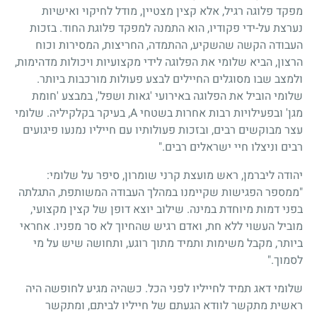
מפקד פלוגה רגיל, אלא קצין מצטיין, מודל לחיקוי ואישיות
נערצת על-ידי פקודיו, הוא התמנה למפקד פלוגת החוד. בזכות
העבודה הקשה שהשקיע, ההתמדה, החריצות, המסירות וכוח
הרצון, הביא שלומי את הפלוגה לידי מקצועיות ויכולות מדהימות,
ולמצב שבו מסוגלים החיילים לבצע פעולות מורכבות ביותר.
שלומי הוביל את הפלוגה באירועי 'גאות ושפל', במבצע 'חומת
מגן' ובפעילויות רבות אחרות בשטחי
A
, בעיקר בקלקיליה. שלומי
עצר מבוקשים רבים, ובזכות פעולותיו עם חייליו נמנעו פיגועים
רבים וניצלו חיי ישראלים רבים."
יהודה ליברמן, ראש מועצת קרני שומרון, סיפר על שלומי:
"ממספר הפגישות שקיימנו במהלך העבודה המשותפת, התגלתה
בפני דמות מיוחדת במינה. שילוב יוצא דופן של קצין מקצועי,
מוביל העשוי ללא חת, ואדם רגיש שהחיוך לא סר מפניו. אחראי
ביותר, מקבל משימות ותמיד מתוך רוגע, ותחושה שיש על מי
לסמוך."
שלומי דאג תמיד לחייליו לפני הכל. כשהיה מגיע לחופשה היה
ראשית מתקשר לוודא הגעתם של חייליו לביתם, ומתקשר