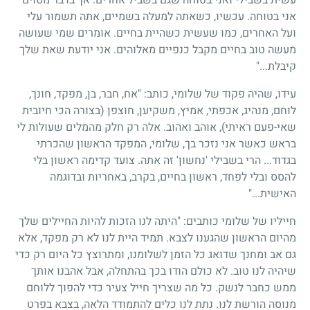
אני בטוחה. עכשיו, כשאתה למעלה בשמיים, אתה תשמור עלי
ועל האחרים, כמו שעשית כשהיית בחיים. אומרים שמי שעושה
מעשה טוב בחיים מקבל כנפיים מאלוהים. אני יודעת שאת שלך
קיבלת..."
עידו, שהיה פקוד של שלומי, כותב: "אח, חבר, בן, מפקד, חונך,
לוחם, מנהיג, אכפתי, אמיץ, משקיען, חוצפן (בצורה הכי חיובית
שאי-פעם ראיתי), אוהב ואהוב. אלה רק חלק מהמלים שעולות לי
בראש כאשר אני נזכר בך, שלומי, המפקד הראשון שהכרתי
בגדוד... הרי בשבילי 'נחשון' זה אתה. צועד קדימה ראשון בלי
להסס ובלי לפחד, ראשון בחיים, בקרב, באחריות ובדוגמה
האישית..."
חייליו של שלומי כותבים: "היתה לנו הזכות להיות החיילים שלך
מהיום הראשון שהגענו לצבא. תמיד היית לנו לא רק מפקד, אלא
גם אב ומחנך שדואג כל הזמן לשלומנו, ומתרוצץ כל היום רק כדי
שיהיה לנו טוב. לא כולם הודו בכך בהתחלה, אבל אהבנו אותך
ממש כחבר לנשק. כל מה שצריך חייל צעיר כדי להפוך ללוחם
מנוסה הורשת לנו. נתת לנו כלים להתמודד הלאה, בצבא בפרט