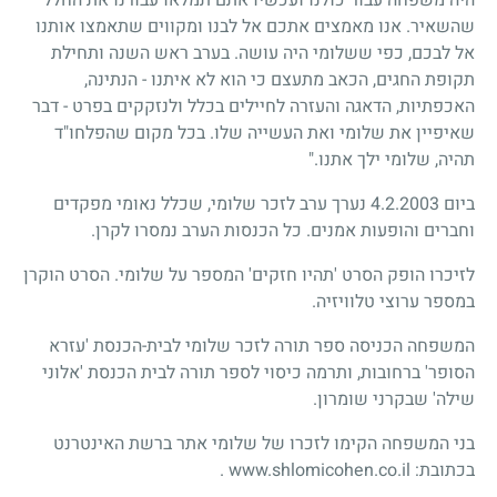
שהשאיר. אנו מאמצים אתכם אל לבנו ומקווים שתאמצו אותנו
אל לבכם, כפי ששלומי היה עושה. בערב ראש השנה ותחילת
תקופת החגים, הכאב מתעצם כי הוא לא איתנו - הנתינה,
האכפתיות, הדאגה והעזרה לחיילים בכלל ולנזקקים בפרט - דבר
שאיפיין את שלומי ואת העשייה שלו. בכל מקום שהפלחו"ד
תהיה, שלומי ילך אתנו."
ביום
4.2.2003
נערך ערב לזכר שלומי, שכלל נאומי מפקדים
וחברים והופעות אמנים. כל הכנסות הערב נמסרו לקרן.
לזיכרו הופק הסרט 'תהיו חזקים' המספר על שלומי. הסרט הוקרן
במספר ערוצי טלוויזיה.
המשפחה הכניסה ספר תורה לזכר שלומי לבית-הכנסת 'עזרא
הסופר' ברחובות, ותרמה כיסוי לספר תורה לבית הכנסת 'אלוני
שילה' שבקרני שומרון.
בני המשפחה הקימו לזכרו של שלומי אתר ברשת האינטרנט
בכתובת:
www.shlomicohen.co.il
.