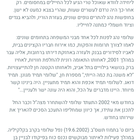
ליחידה לוודא שאוכל טרי הגיע לכל החיילים במחסומים. רק
אחר-כך היה נרדם לעשרים שעות, שהרי בצבא כמעט לא ישן.
בחופשות נהג להתרים גופים שונים, בעזרת הוריו, ולהביא בגדים
וציוד חשמלי כמתנה לחייליו.
שלומי נהג לפנות לכל אחד מבני המשפחה בתחומים שונים:
לאמו לצורך תרומות והפקות, כמו אירוח חבריו הקצינים בבית,
לאביו לסידורים בבנק ולעזרה באחזקת דירתו ברחובות, אליה עבר
במהלך
2001
, לאחותו התאומה רונית להחלפת חוויות, לאחיו
ברק בנושאי בילויים בתל אביב, ולאחותו הקטנה חן להתייעצויות.
"לא משנה בת כמה הייתי," מספרת חן, "שלומי תמיד מגונן. תמיד
דואג. לשלומי תמיד אכפת והוא תמיד מתעניין. היה בינינו קשר
מיוחד. היינו מדברים על הכל, והוא היה עונה ישר ולעניין..."
בחודש מאי
2002
התעתד שלומי להשתחרר מצה"ל וכבר החל
לתכנן את עתידו, אך כיוון שמחליפו התעכב הסכים להאריך את
שירותו בחודש.
ביום ט' בתמוז תשס"ב
(19.6.2002)
נפל שלומי בקרב בקלקיליה.
במהלך פעילות לאיתור מבוקשים נכנס כוח בפיקודו לבניין בן