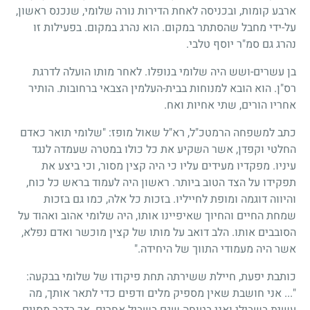
ארבע קומות, ובכניסה לאחת הדירות נורה שלומי, שנכנס ראשון,
על-ידי מחבל שהסתתר במקום. הוא נהרג במקום. בפעילות זו
נהרג גם סמ"ר יוסף טלבי.
בן עשרים-ושש היה שלומי בנופלו. לאחר מותו הועלה לדרגת
רס"ן. הוא הובא למנוחות בבית-העלמין הצבאי ברחובות. הותיר
אחריו הורים, שתי אחיות ואח.
כתב למשפחה הרמטכ"ל, רא"ל שאול מופז: "שלומי תואר כאדם
החלטי וקפדן, אשר השקיע את כל כולו במטרה שעמדה לנגד
עיניו. מפקדיו מעידים עליו כי היה קצין מסור, וכי ביצע את
תפקידו על הצד הטוב ביותר. ראשון היה לעמוד בראש כל כוח,
והיווה דוגמה ומופת לחייליו. בזכות כל אלה, כמו גם בזכות
שמחת החיים והחיוך שאיפיינו אותו, היה שלומי אהוב ואהוד על
הסובבים אותו. הלב דואב על מותו של קצין מוכשר ואדם נפלא,
אשר היה מעמודי התווך של היחידה."
כותבת יפעת, חיילת ששירתה תחת פיקודו של שלומי בבקעה:
"... אני חושבת שאין מספיק מלים ודפים כדי לתאר אותך, מה
עשית בשבילי ואני בטוחה שגם בשביל אחרים. אך בדבר מסוים