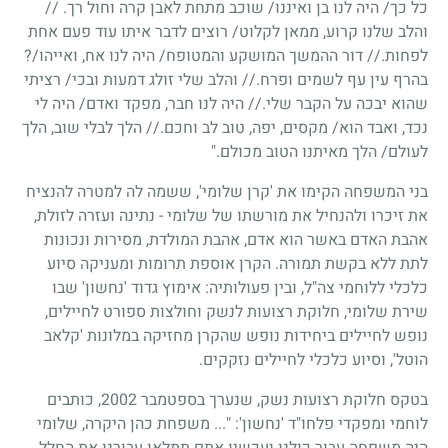
כל כך
/
היה לנו בן ואיננו
/
שוכב מתחת לאבן קרה וחול רך.
//
והלב שלנו קרוע, ממאן לקלוט
/
רוצים לדבר איתו עוד פעם אחת
לפחות.// דור ההמשך המושקע והמטופח
/
היה לנו אח, ואייהו
/?
בהרף עין עף לשמים ופרח.// והלב שלי זולג דמעות ובכי
/
רציתי
שהוא יבכה על הקבר שלי.// היה לנו חבר, מפקד ואדם
/
היה לי
נכד, ואבד הוא
/
מקסים, יפה, טוב לב וחכם.// הלך לבלי שוב, הלך
לעולם
/
הלך מאיתנו הטוב מכולם."
בני המשפחה הקימו את 'קרן שלומי', ששמה לה למטרה להנציח
את זיכרו ולהנחיל את מורשתו של שלומי - נתינה ועזרה לזולת,
אהבת האדם באשר הוא אדם, אהבת המולדת, מסירות ונכונות
לתת ללא בקשת תמורה. הקרן אוספת תרומות ומעניקה סיוע
כלכלי ללוחמי צה"ל, ובין פעולותיה: אימוץ גדוד 'נחשון' שבו
שירת שלומי, חלוקת רצועות לנשק וחולצות ספורט לחיילים,
נופש לחיילים ביחידות נופש שהקרן מחזיקה במלונות 'קלאב
הוטל', וסיוע כלכלי לחיילים נזקקים.
בטקס חלוקת רצועות נשק, שנערך בספטמבר
2002
, כותבים
לוחמי ומפקדי פלחו"ד 'נחשון': "... משפחת כהן היקרה, שלומי
היה משפחה עבור כולנו ועכשיו אתם תמלאו עבורנו את החלל