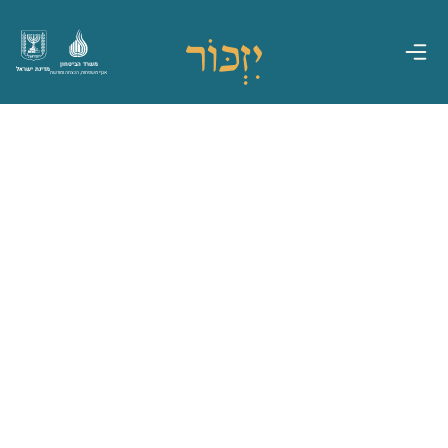
משרד הביטחון
מדינת ישראל
אגף משפחות, הנצחה ומורשת