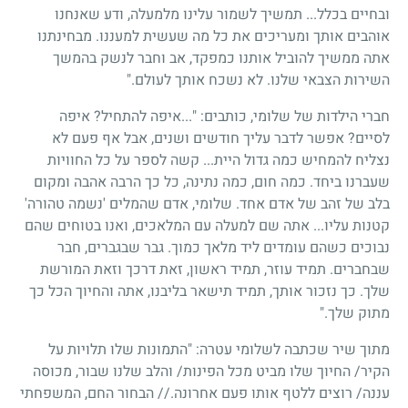
ובחיים בכלל... תמשיך לשמור עלינו מלמעלה, ודע שאנחנו
אוהבים אותך ומעריכים את כל מה שעשית למעננו. מבחינתנו
אתה ממשיך להוביל אותנו כמפקד, אב וחבר לנשק בהמשך
השירות הצבאי שלנו. לא נשכח אותך לעולם."
חברי הילדות של שלומי, כותבים: "...איפה להתחיל? איפה
לסיים? אפשר לדבר עליך חודשים ושנים, אבל אף פעם לא
נצליח להמחיש כמה גדול היית... קשה לספר על כל החוויות
שעברנו ביחד. כמה חום, כמה נתינה, כל כך הרבה אהבה ומקום
בלב של זהב של אדם אחד. שלומי, אדם שהמלים 'נשמה טהורה'
קטנות עליו... אתה שם למעלה עם המלאכים, ואנו בטוחים שהם
נבוכים כשהם עומדים ליד מלאך כמוך. גבר שבגברים, חבר
שבחברים. תמיד עוזר, תמיד ראשון, זאת דרכך וזאת המורשת
שלך. כך נזכור אותך, תמיד תישאר בליבנו, אתה והחיוך הכל כך
מתוק שלך."
מתוך שיר שכתבה לשלומי עטרה: "התמונות שלו תלויות על
הקיר
/
החיוך שלו מביט מכל הפינות
/
והלב שלנו שבור, מכוסה
עננה
/
רוצים ללטף אותו פעם אחרונה.// הבחור החם, המשפחתי