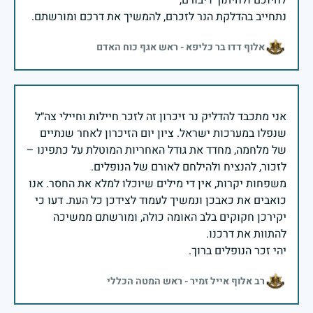
נתחייב בהדלקת הנר לזכרם, להמשיך את דרכם ומורשתם.
אלוף דדו בר כליפא - ראש אגף כוח האדם
אני מתכבד להדליק נר זיכרון זה לזכר חיילות וחיילי צה״ל
שנפלו במערכות ישראל. ציון יום הזיכרון לאחר שנתיים
של מלחמה, מחדד את גודל האחריות המוטלת על כתפינו –
משפחות יקרות, אין די מילים שיוכלו למלא את החסר. אנו
כואבים את כאבכן ונמשיך לעמוד לצידכן כל העת. דעו כי
יקירכן חקוקים בלב האומה כולה, ומורשתם ממשיכה
יהי זכר הנופלים ברוך.
רב אלוף אייל זמיר - ראש המטה הכללי