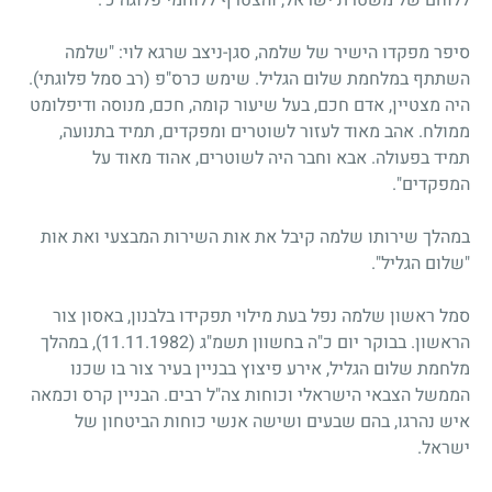
סיפר מפקדו הישיר של שלמה, סגן-ניצב שרגא לוי: "שלמה
השתתף במלחמת שלום הגליל. שימש כרס"פ (רב סמל פלוגתי).
היה מצטיין, אדם חכם, בעל שיעור קומה, חכם, מנוסה ודיפלומט
ממולח. אהב מאוד לעזור לשוטרים ומפקדים, תמיד בתנועה,
תמיד בפעולה. אבא וחבר היה לשוטרים, אהוד מאוד על
המפקדים".
במהלך שירותו שלמה קיבל את אות השירות המבצעי ואת אות
"שלום הגליל".
סמל ראשון שלמה נפל בעת מילוי תפקידו בלבנון, באסון צור
הראשון. בבוקר יום כ"ה בחשוון תשמ"ג
(11.11.1982)
, במהלך
מלחמת שלום הגליל, אירע פיצוץ בבניין בעיר צור בו שכנו
הממשל הצבאי הישראלי וכוחות צה"ל רבים. הבניין קרס וכמאה
איש נהרגו, בהם שבעים ושישה אנשי כוחות הביטחון של
ישראל.