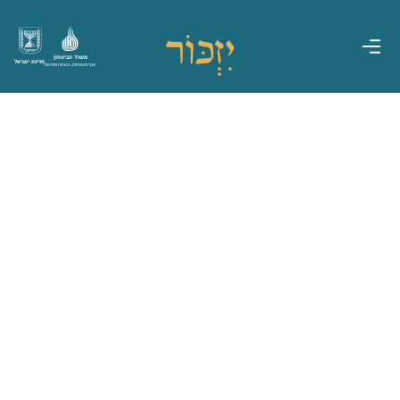
משרד הביטחון
מדינת ישראל
אגף משפחות, הנצחה ומורשת