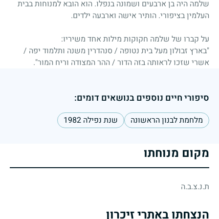
שלמה היה בן ארבעים ושמונה בנפלו. הוא הובא למנוחות בבית
העלמין בציפורי. הותיר אישה וארבעה ילדים.
על קברו של שלמה חקוקות מילות אחד משיריו:
"בארץ זבולון מעל בית נטופה / סנהדרין משנה ותלמוד יפה /
אשרי שזכו לראותה בזה הדור / ההר המצודה וריח המור".
סיפורי חיים נוספים בנושאים דומים:
מלחמת לבנון הראשונה
שנת נפילה 1982
מקום מנוחתו
ת.נ.צ.ב.ה
הנצחתו באתרי זיכרון