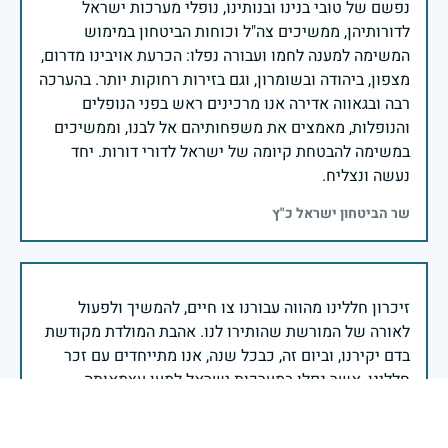
נפשם של טובי בנינו ובנותינו, נופלי מערכות ישראל
לדורותיהן, ממשיכים צה"ל וכוחות הביטחון במימוש
המשימה למענה לחמו ועבורה נפלו: הכרעת אויבינו מדרום,
מצפון, ביהודה ובשומרון, וגם בזירות רחוקות יותר. בהערכה
רבה ובגאווה אדירה אנו מרכינים ראש בפני הנופלים
והנופלות, מאמצים את משפחותיהם אל לבנו, וממשיכים
במשימה להבטחת קיומה של ישראל לדורי דורות. יחד
נעשה ונצליח.
שר הביטחון ישראל כ"ץ
זיכרון חללינו מהווה עבורנו צו חיים, להמשיך ולפעול
לאורה של המורשת שהותירו לנו. אהבת המולדת מקודשת
בדם יקירנו, וביום זה, כבכל שנה, אנו מתייחדים עם זכר
חללינו, אשר נפלו במערכות ישראל למען עצמאותה
וחוסנה של מדינת ישראל.
רב ניצב יעקב שבתאי- המפקח הכללי של משטרת ישראל