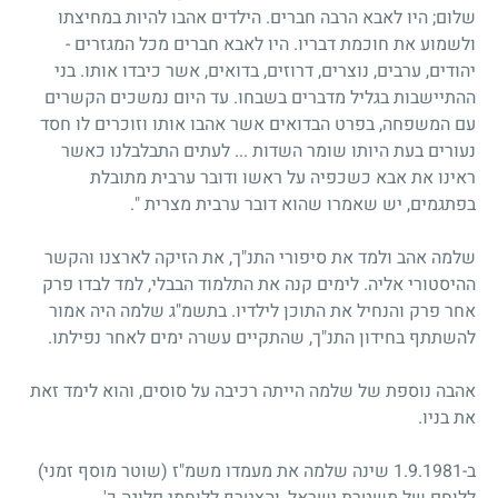
שלום; היו לאבא הרבה חברים. הילדים אהבו להיות במחיצתו
ולשמוע את חוכמת דבריו. היו לאבא חברים מכל המגזרים -
יהודים, ערבים, נוצרים, דרוזים, בדואים, אשר כיבדו אותו. בני
ההתיישבות בגליל מדברים בשבחו. עד היום נמשכים הקשרים
עם המשפחה, בפרט הבדואים אשר אהבו אותו וזוכרים לו חסד
נעורים בעת היותו שומר השדות ... לעתים התבלבלנו כאשר
ראינו את אבא כשכפיה על ראשו ודובר ערבית מתובלת
בפתגמים, יש שאמרו שהוא דובר ערבית מצרית ".
שלמה אהב ולמד את סיפורי התנ"ך, את הזיקה לארצנו והקשר
ההיסטורי אליה. לימים קנה את התלמוד הבבלי, למד לבדו פרק
אחר פרק והנחיל את התוכן לילדיו. בתשמ"ג שלמה היה אמור
להשתתף בחידון התנ"ך, שהתקיים עשרה ימים לאחר נפילתו.
אהבה נוספת של שלמה הייתה רכיבה על סוסים, והוא לימד זאת
את בניו.
ב-1.9.1981 שינה שלמה את מעמדו משמ"ז (שוטר מוסף זמני)
ללוחם של משטרת ישראל, והצטרף ללוחמי פלוגה כ'.