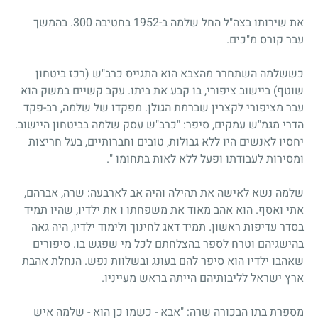
את שירותו בצה"ל החל שלמה ב-1952 בחטיבה 300. בהמשך
עבר קורס מ"כים.
כששלמה השתחרר מהצבא הוא התגייס כרב"ש (רכז ביטחון
שוטף) ביישוב ציפורי, בו קבע את ביתו. עקב קשיים במשק הוא
עבר מציפורי לקצרין שברמת הגולן. מפקדו של שלמה, רב-פקד
הדרי מגמ"ש עמקים, סיפר: "כרב"ש עסק שלמה בביטחון היישוב.
יחסיו לאנשים היו ללא גבולות, טובים וחברותיים, בעל חריצות
ומסירות לעבודתו ופעל ללא לאות בתחומו ".
שלמה נשא לאישה את תהילה והיה אב לארבעה: שרה, אברהם,
אתי ואסף. הוא אהב מאוד את משפחתו ו את ילדיו, שהיו תמיד
בסדר עדיפות ראשון. תמיד דאג לחינוך ולימוד ילדיו, היה גאה
בהישגיהם וטרח לספר בהצלחתם לכל מי שפגש בו. סיפורים
שאהבו ילדיו הוא סיפר להם בעונג ובשלוות נפש. הנחלת אהבת
ארץ ישראל לליבותיהם הייתה בראש מעייניו.
מספרת בתו הבכורה שרה: "אבא - כשמו כן הוא - שלמה איש