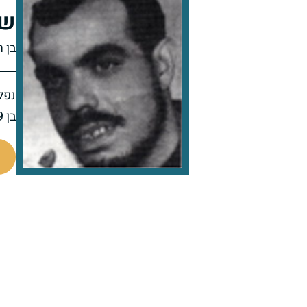
של
בן 
נפל 
בן 39 בנופלו
510290