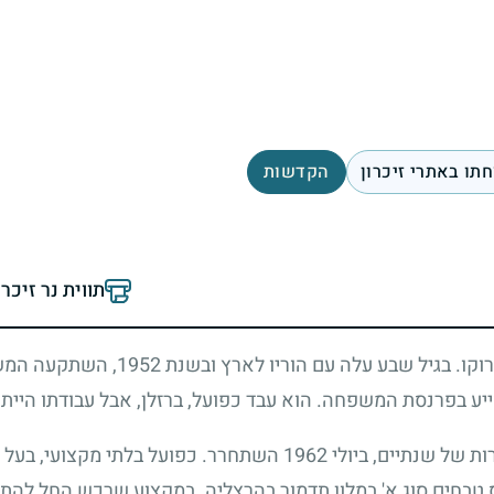
תו באתרי זיכרון
הקדשות
תווית נר זיכר
וקו. בגיל שבע עלה עם הוריו לארץ ובשנת
1952
, השתקעה המש
לסייע בפרנסת המשפחה. הוא עבד כפועל, ברזלן, אבל עבודתו היית
ת של שנתיים, ביולי
1962
השתחרר. כפועל בלתי מקצועי, בעל
ס טבחים סוג א' במלון תדמור בהרצליה. במקצוע שרכש החל לה