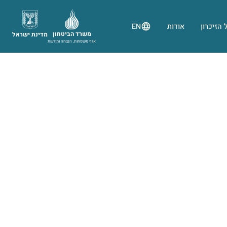
 הזיכרון
אודות
EN
משרד הביטחון
מדינת ישראל
אגף משפחות, הנצחה ומורשת