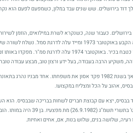
ך דוד בירושלים. שש שנים עבד במלון, כשמפעם לפעם הוא נקר
בירושלים. כעבור שנה, כשנקרא לשרת במילואים, הוזמן לשירו
א הקבע באוקטובר
1973
ומייד עלה לדרגת סמל. נשלח לשורה של 
כטבח בכיר. באוקטובר
1974
עלה לדרגת סמ"ר. מפקדו באותו זמן 
, משקיע הרבה בעבודה, בעל ידע ורצון טוב, מבצע עבודה טובה
 אך בשנת
1982
פקד אסון את משפחתו. אחד מבניו נהרג בתאונת
בסיס, אהוב על הכל ומצליח במקצועו.
ד בבסיס, יצא עם קבוצת חברים לשחות בבריכה שבבסיס. הוא הש
ט' בתשרי תשמ"ג
(26.9.1982)
מת מפצעיו. בן
39
היה במותו. הוב
עיה, שלושה בנים, שלוש בנות, אם, אחים ואחיות.