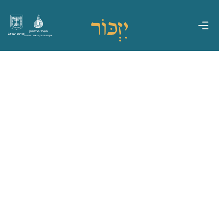
משרד הביטחון
מדינת ישראל
אגף משפחות, הנצחה ומורשת