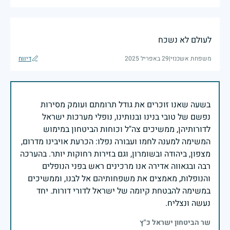
לעולם לא נשכח
משפחת אשכנזי
|
29 באפריל 2025
דיווח
בשעה שאנו זוכרים את גודל תרומתם ועומק מסירות
נפשם של טובי בנינו ובנותינו, נופלי מערכות ישראל
לדורותיהן, ממשיכים צה"ל וכוחות הביטחון במימוש
המשימה למענה לחמו ועבורה נפלו: הכרעת אויבינו מדרום,
מצפון, ביהודה ובשומרון, וגם בזירות רחוקות יותר. בהערכה
רבה ובגאווה אדירה אנו מרכינים ראש בפני הנופלים
והנופלות, מאמצים את משפחותיהם אל לבנו, וממשיכים
במשימה להבטחת קיומה של ישראל לדורי דורות. יחד
נעשה ונצליח.
שר הביטחון ישראל כ"ץ