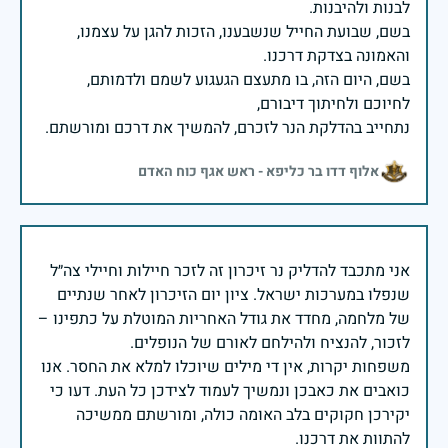
בשם, שבועת החייל שנשבענו, הזכות להגן על עצמנו,
בשם, היום הזה, בו מתעצם הגעגוע לשמם ולדמותם,
נתחייב בהדלקת הנר לזכרם, להמשיך את דרכם ומורשתם.
אלוף דדו בר כליפא - ראש אגף כוח האדם
אני מתכבד להדליק נר זיכרון זה לזכר חיילות וחיילי צה״ל
שנפלו במערכות ישראל. ציון יום הזיכרון לאחר שנתיים
של מלחמה, מחדד את גודל האחריות המוטלת על כתפינו –
משפחות יקרות, אין די מילים שיוכלו למלא את החסר. אנו
כואבים את כאבכן ונמשיך לעמוד לצידכן כל העת. דעו כי
יקירכן חקוקים בלב האומה כולה, ומורשתם ממשיכה