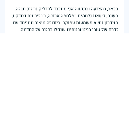
בכאב, בהצדעה ובתקווה אני מתכבד להדליק נר זיכרון זה.
השנה, כשאנו נלחמים במלחמה ארוכה, רב זירתית וצודקת,
הזיכרון נושא משמעות עמוקה. ביום זה נעצור ונתייחד עם
זכרם של טובי בנינו ובנותינו שנפלו בהגנה על המדינה.
מורשתם היא המצפן שמתווה את דרכינו, והיא המעניקה
משפחות יקרות, אנו מרכינים ראשנו ומתחייבים שנעמוד
יהי זכר הנופלים ברוך.
רב אלוף אייל זמיר - ראש המטה הכללי
בשעה שאנו זוכרים את גודל תרומתם ועומק מסירות
נפשם של טובי בנינו ובנותינו, נופלי מערכות ישראל