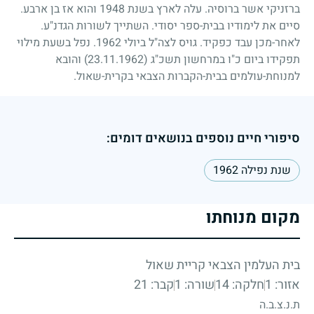
ברזניקי אשר ברוסיה. עלה לארץ בשנת
1948
והוא אז בן ארבע.
סיים את לימודיו בבית-ספר יסודי. השתייך לשורות הגדנ"ע.
לאחר-מכן עבד כפקיד. גויס לצה"ל ביולי
1962
. נפל בשעת מילוי
תפקידו ביום כ"ו במרחשון תשכ"ג
(23.11.1962)
והובא
למנוחת-עולמים בבית-הקברות הצבאי בקרית-שאול.
סיפורי חיים נוספים בנושאים דומים:
שנת נפילה 1962
מקום מנוחתו
בית העלמין הצבאי קריית שאול
אזור: 1
חלקה: 14
שורה: 1
קבר: 21
ת.נ.צ.ב.ה