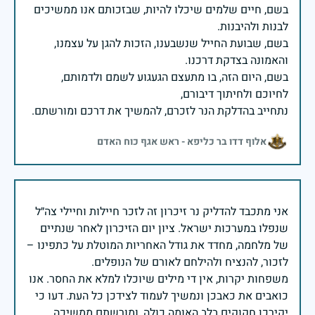
בשם, חיים שלמים שיכלו להיות, שבזכותם אנו ממשיכים
בשם, שבועת החייל שנשבענו, הזכות להגן על עצמנו,
בשם, היום הזה, בו מתעצם הגעגוע לשמם ולדמותם,
נתחייב בהדלקת הנר לזכרם, להמשיך את דרכם ומורשתם.
אלוף דדו בר כליפא - ראש אגף כוח האדם
אני מתכבד להדליק נר זיכרון זה לזכר חיילות וחיילי צה״ל
שנפלו במערכות ישראל. ציון יום הזיכרון לאחר שנתיים
של מלחמה, מחדד את גודל האחריות המוטלת על כתפינו –
משפחות יקרות, אין די מילים שיוכלו למלא את החסר. אנו
כואבים את כאבכן ונמשיך לעמוד לצידכן כל העת. דעו כי
יקירכן חקוקים בלב האומה כולה, ומורשתם ממשיכה