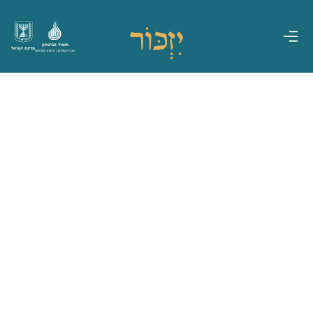
משרד הביטחון
מדינת ישראל
אגף משפחות, הנצחה ומורשת