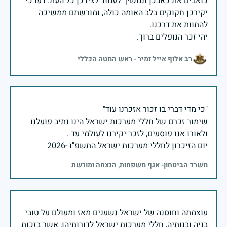
כואבים את כאבכן ונמשיך לעמוד לצידכן כל העת. דעו כי
יקירכן חקוקים בלב האומה כולה, ומורשתם ממשיכה
יהי זכר הנופלים ברוך.
רב אלוף אייל זמיר - ראש המטה הכללי
שימור זכרם של חללי מערכות ישראל הינו נתיב פועלנו
יום הזיכרון לחללי מערכות ישראל התשפ"ו -2026
משרד הביטחון- אגף משפחות, הנצחה ומורשת
עוצמתה וחוסנה של ישראל נשענים מאז ומעולם על טובי
בניה ובנותיה, חללי מערכות ישראל לדורותיהן, אשר בזכות