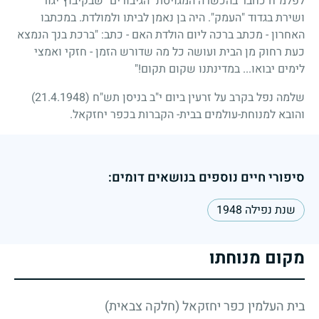
לפלמ"ח כחבר בהכשרה המגויסת "הגיבורים" שבקיבוץ יגור
ושירת בגדוד "העמק". היה בן נאמן לביתו ולמולדת. במכתבו
האחרון - מכתב ברכה ליום הולדת האם - כתב: "ברכת בנך הנמצא
כעת רחוק מן הבית ועושה כל מה שדורש הזמן - חזקי ואמצי
לימים יבואו... במדינתנו שקום תקום!"
שלמה נפל בקרב על זרעין ביום י"ב בניסן תש"ח
(21.4.1948)
והובא למנוחת-עולמים בבית- הקברות בכפר יחזקאל.
סיפורי חיים נוספים בנושאים דומים:
שנת נפילה 1948
מקום מנוחתו
בית העלמין כפר יחזקאל (חלקה צבאית)