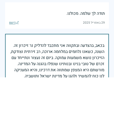
תודה לך שלמה. מכולנו.
29 באפריל 2025
דיווח
בכאב, בהצדעה ובתקווה אני מתכבד להדליק נר זיכרון זה.
השנה, כשאנו נלחמים במלחמה ארוכה, רב זירתית וצודקת,
הזיכרון נושא משמעות עמוקה. ביום זה נעצור ונתייחד עם
זכרם של טובי בנינו ובנותינו שנפלו בהגנה על המדינה.
מורשתם היא המצפן שמתווה את דרכינו, והיא המעניקה
משפחות יקרות, אנו מרכינים ראשנו ומתחייבים שנעמוד
יהי זכר הנופלים ברוך.