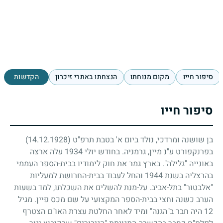
סיפור חייו
מקום מנוחתו
הנצחתו באתרי זיכרון
הקדשות
סיפור חייו
בן שושנה ומרדכי, נולד ביום א' בטבת תרפ"ט
(14.12.1928)
בפרנקפורט ע"נ מיין, גרמניה. בחודש יולי
1934
עלה ארצה
באונייה "גלילה". בארץ גמר את חוק לימודיו בבית-הספר העממי
בהרצליה בשנת
1944
והחל לעבוד בבית-החרושת למעליות
"אלבטור" בתל-אביב. על-מנת להשלים את השכלתו, למד בשעות
הערב כשנה וחצי בבית-הספר המקצועי על שם מכס פיין. מגיל
12
היה חבר ב"הגנה" ומיד לאחר החלטת עצרת האו"ם הצטרף