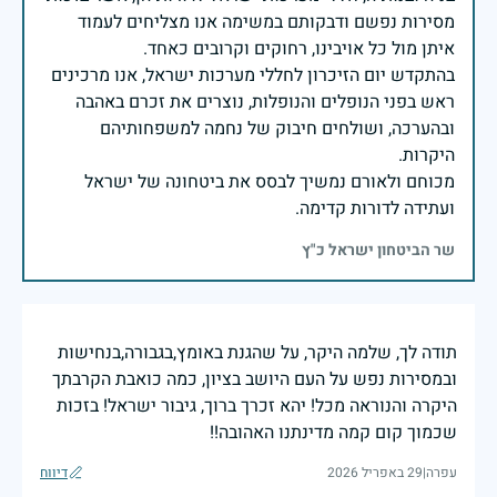
מסירות נפשם ודבקותם במשימה אנו מצליחים לעמוד
בהתקדש יום הזיכרון לחללי מערכות ישראל, אנו מרכינים
ראש בפני הנופלים והנופלות, נוצרים את זכרם באהבה
ובהערכה, ושולחים חיבוק של נחמה למשפחותיהם
מכוחם ולאורם נמשיך לבסס את ביטחונה של ישראל
ועתידה לדורות קדימה.
שר הביטחון ישראל כ"ץ
תודה לך, שלמה היקר, על שהגנת באומץ,בגבורה,בנחישות
ובמסירות נפש על העם היושב בציון, כמה כואבת הקרבתך
היקרה והנוראה מכל! יהא זכרך ברוך, גיבור ישראל! בזכות
שכמוך קום קמה מדינתנו האהובה!!
עפרה
|
29 באפריל 2026
דיווח