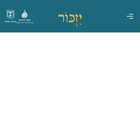
משרד הביטחון
מדינת ישראל
אגף משפחות, הנצחה ומורשת