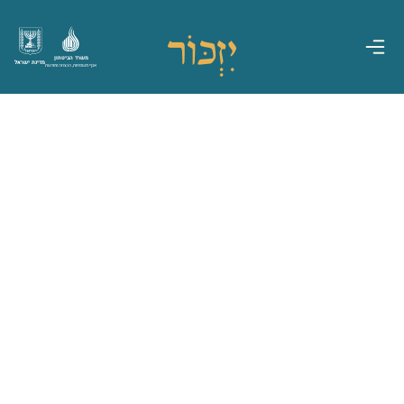
משרד הביטחון
מדינת ישראל
אגף משפחות, הנצחה ומורשת