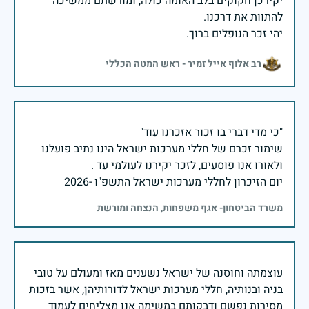
יקירכן חקוקים בלב האומה כולה, ומורשתם ממשיכה
יהי זכר הנופלים ברוך.
רב אלוף אייל זמיר - ראש המטה הכללי
שימור זכרם של חללי מערכות ישראל הינו נתיב פועלנו
יום הזיכרון לחללי מערכות ישראל התשפ"ו -2026
משרד הביטחון- אגף משפחות, הנצחה ומורשת
עוצמתה וחוסנה של ישראל נשענים מאז ומעולם על טובי
בניה ובנותיה, חללי מערכות ישראל לדורותיהן, אשר בזכות
מסירות נפשם ודבקותם במשימה אנו מצליחים לעמוד