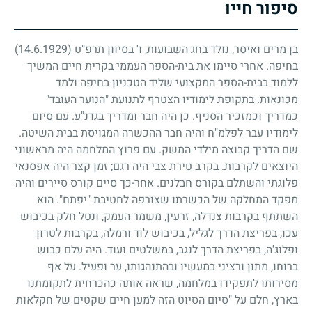
סיפור חייו
בן מרים ואיסר, נולד בחג השבועות, ו' בסיוון תרפ"ט
(14.6.1929)
בחיפה. אחרי סיימו את בית-הספר העממי בקרית חיים המשיך
ללמוד בבית-הספר המקצועי שליד הטכניון בחיפה ולמד
מכונאות. בתקופת לימודיו הצטרף לתנועת "הנוער העובד"
כמדריך וכמזכיר הסניף. כן היה חבר ומדריך בגדנ"ע. עם סיום
לימודיו עבר לפלמ"ח והיה חבר ההכשרה המגויסת בבית השיטה.
שם הדריך קבוצה מילדי המשק. עם פרוץ המלחמה היה מראשוני
היוצאים לקרבות. בקרב טירת צבי היה רגם
;
זמן קצר היה אפסנאי
פלוגתי והשתלם בקורס חבלנים. אחר-כך סיים קורס סיירים והיה
מפקד המחלקה של הכשרתו שצורפה לחטיבת "יפתח". הוא
השתתף בקרבות צנדלה, זרעין, משמר העמק, ונטל חלק בכיבוש
עכו, בפריצת הדרך לגליל, בכיבוש לוד ורמלה, בקרבות לטרון
ופלוג'ה, בפריצת הדרך לנגב, במשלטים ועוד. היה עלם כבוש
ברוחו, מתון ורציני במעשיו ובהתנהגותו, ער ופעיל. על אף
מסירותו לתפקידו במלחמה, שראה אותה כהכרחית לתקומתנו
בארץ, חלם על "סיום הסיוט הזה למען חיים שקטים של חקלאות