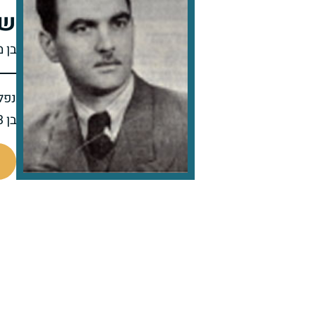
של
בן מ
נפל 
בן 33 בנופלו
44204