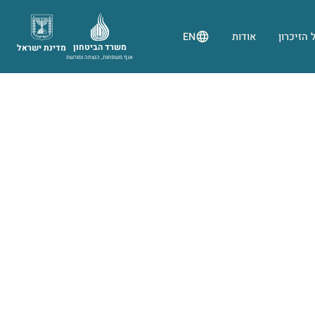
 הזיכרון
אודות
EN
משרד הביטחון
מדינת ישראל
אגף משפחות, הנצחה ומורשת