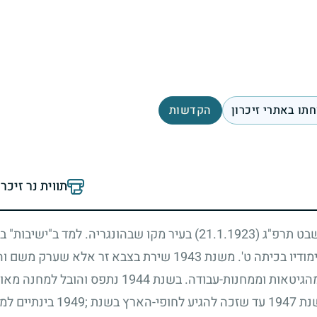
תו באתרי זיכרון
הקדשות
תווית נר זיכר
בשבט תרפ"ג
(21.1.1923)
בעיר מקו שבהונגריה. למד ב"ישיבות" בה
ימודיו בכיתה ט'. משנת
1943
שירת בצבא זר אלא שערק משם והצ
מהגיטאות וממחנות-עבודה. בשנת
1944
נתפס והובל למחנה מאוטה
שנת
1947
עד שזכה להגיע לחופי-הארץ בשנת
;1949
בינתיים למ