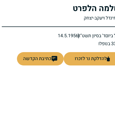
מה הלפרט
ינדל ויעקב-יצחק
ביום
ד' בסיון תשט"ז
14.5.1956
להדלקת נר לזכרו
כתיבת הקדשה