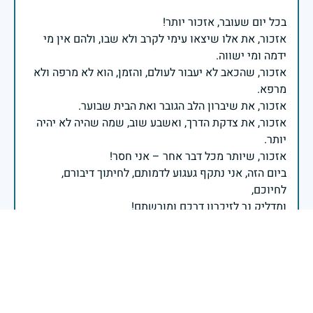
אזכור, את אלו שיצאו עימי לקרב ולא שבו, ולהם אין מי
אזכור, שהכאב לא יעבור לעולם, והזמן, הוא לא מרפה ולא
אזכור, את צדקת הדרך, ואשבע שוב, שמה שהיה לא יהיה
ביום הזה, אני נתקף געגוע לדמותם, לחיתוך דיבורם,
ומדליק נר לזיכרון דרכם ומורשתם!
אלוף דדו בר כליפא - ראש אגף כוח האדם בצה"ל
יהי זכרו ברוך לעד