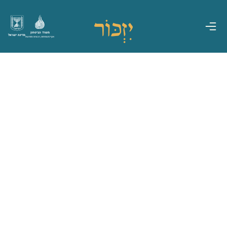
משרד הביטחון
מדינת ישראל
אגף משפחות, הנצחה ומורשת