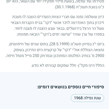
פטירתו של שלמה, בשעת מילוי תפקידו יחד עם השאר, הוא יום
כ"ט בטבת תשכ"ח
(30.1.1968)
.
כיון ששלמה נמנה עם חברי הצוות הנעדרים הוצבה לו מצבת
זיכרון בתוך האנדרטה לזכר אנשי "דקר" בבית הקברות הצבאי
שעל הר הרצל בירושלים. בבאר שבע הוצבה לו מצבה לחוד.
בספרו של ערן שורר "שישה ימים ב'דקר'" הובאה תמונתו.
ביום י"ג בסיוון תשנ"ט
(28.5.1999)
, בתום שנים של חיפושים,
נמצאה הצוללת אח"י "דקר" על קרקעית הים התיכון, בעומק
2900
מ' בנתיב הפלגתה המתוכנן ובמרחק
250
מייל מנמל חיפה.
החלל הינו מקל''ן- חלל שמקום קבורתו לא נודע.
סיפורי חיים נוספים בנושאים דומים:
שנת נפילה 1968