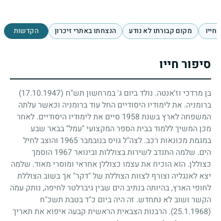
 חייו
מקום קבורתו לא נודע
הנצחתו באתרי זיכרון
הקדשות
סיפור חייו
בן מרדכי וז'אנטה. נולד ביום ג' במרחשון תש"ח
(17.10.1947)
ברומניה. את לימודיו היסודיים החל עוד ברומניה וכאשר עלתה
המשפחה לארץ בשנת
1958
סיים את לימודיו היסודיים. לאחר
מכן המשיך ללמוד בבית הספר המקצועי "עמל" בבאר שבע
במגמת מכונאות רכב. לצה"ל גויס בנובמבר
1965
והוצב לחיל
הים. שלמה התנדב לשירות בצוללות ובינואר
1967
הוסמך
כצוללן. הוא הוכיח את עצמו כצוללן אחראי ומוסרי מאוד. שלמה
יצא לאנגליה וצורף לצוות הצוללת של "דקר" אך בשוב הצוללת
לחופי הארץ, בהיותה בנתיב הים שבין גיברלטר לחיפה, נותק עמה
הקשר ושוב לא נתחדש. זה היה ביום כ"ד בטבת תשכ"ח
(25.1.1968)
. הרבנות הצבאית הראשית קבעה איפוא את תאריך