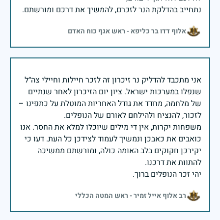
נתחייב בהדלקת הנר לזכרם, להמשיך את דרכם ומורשתם.
אלוף דדו בר כליפא - ראש אגף כוח האדם
אני מתכבד להדליק נר זיכרון זה לזכר חיילות וחיילי צה״ל
שנפלו במערכות ישראל. ציון יום הזיכרון לאחר שנתיים
של מלחמה, מחדד את גודל האחריות המוטלת על כתפינו –
משפחות יקרות, אין די מילים שיוכלו למלא את החסר. אנו
כואבים את כאבכן ונמשיך לעמוד לצידכן כל העת. דעו כי
יקירכן חקוקים בלב האומה כולה, ומורשתם ממשיכה
יהי זכר הנופלים ברוך.
רב אלוף אייל זמיר - ראש המטה הכללי