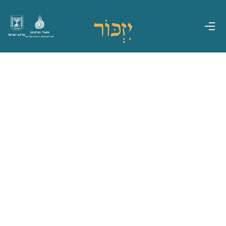
משרד הביטחון
מדינת ישראל
אגף משפחות, הנצחה ומורשת