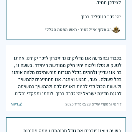
יהי זכר הנופלים ברוך.
רב אלוף אייל זמיר - ראש המטה הכללי
בכבוד ובהצדעה אנו מדליקים נר זיכרון לזכר יקירנו, אחינו
לנשק שנפלו ולנצח יהיו חלק ממורשת היחידה. בשעה זו ,
בה אנו עדיין נלחמים בכלל הגזרות מורשתיכם מלווה אותנו
בכל פעולה , צעד , מבצע ואתגר. אנו מתחייבים להמשיך
ולעשות הכול כדי להיות ראויים לכם ולהמשיך במשימה
להגנת מדינת ישראל יהי זכרם ברוך. לוחמי ומפקדי יהל״ם.
לוחמי ומפקדי יהל"ם
|
28 באפריל 2025
דיווח
בשעה שאנו זוכרים את גודל תרומתם ועומק מסירות