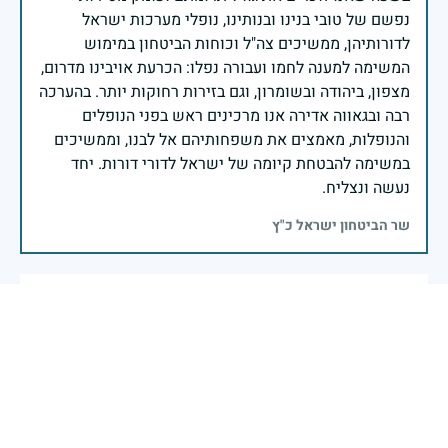
נפשם של טובי בנינו ובנותינו, נופלי מערכות ישראל
לדורותיהן, ממשיכים צה"ל וכוחות הביטחון במימוש
המשימה למענה לחמו ועבורה נפלו: הכרעת אויבינו מדרום,
מצפון, ביהודה ובשומרון, וגם בזירות רחוקות יותר. בהערכה
רבה ובגאווה אדירה אנו מרכינים ראש בפני הנופלים
והנופלות, מאמצים את משפחותיהם אל לבנו, וממשיכים
במשימה להבטחת קיומה של ישראל לדורי דורות. יחד
נעשה ונצליח.
שר הביטחון ישראל כ"ץ
לזכר דודי גיבור ישראל
אפרת זמיר-שטורפר
|
18 באפריל 2025
דיווח
אני מדליקה נר זה לזכר גיסי היקר שלא פגשתי מעולם כי