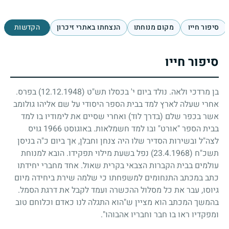
סיפור חייו
מקום מנוחתו
הנצחתו באתרי זיכרון
הקדשות
סיפור חייו
בן מרדכי ולאה. נולד ביום י' בכסלו תש"ט
(12.12.1948)
בפרס.
אחרי שעלה לארץ למד בבית הספר היסודי על שם אליהו גולומב
אשר בכפר שלם (בדרך לוד) ואחרי שסיים את לימודיו בו למד
בבית הספר "אורט" ובו למד חשמלאות. באוגוסט
1966
גויס
לצה"ל ובשירות הסדיר שלו היה צנחן וחבלן, אך ביום כ"ה בניסן
תשכ"ח
(23.4.1968)
נפל בשעת מילוי תפקידו. הובא למנוחת
עולמים בבית הקברות הצבאי בקרית שאול. אחד מחברי יחידתו
כתב במכתב התנחומים למשפחתו כי שלמה שירת ביחידה מיום
גיוסו, עבר את כל מסלול ההכשרה ועמד לקבל את דרגת הסמל.
בהמשך המכתב הוא מציין ש"הוא התגלה לנו כאדם וכלוחם טוב
ומפקדיו ראו בו חבר וחבריו אהבוהו".