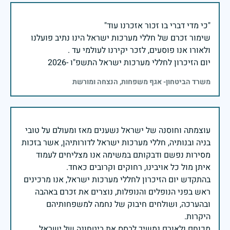
שימור זכרם של חללי מערכות ישראל הינו נתיב פועלנו
יום הזיכרון לחללי מערכות ישראל התשפ"ו -2026
משרד הביטחון- אגף משפחות, הנצחה ומורשת
עוצמתה וחוסנה של ישראל נשענים מאז ומעולם על טובי
בניה ובנותיה, חללי מערכות ישראל לדורותיהן, אשר בזכות
מסירות נפשם ודבקותם במשימה אנו מצליחים לעמוד
בהתקדש יום הזיכרון לחללי מערכות ישראל, אנו מרכינים
ראש בפני הנופלים והנופלות, נוצרים את זכרם באהבה
ובהערכה, ושולחים חיבוק של נחמה למשפחותיהם
מכוחם ולאורם נמשיך לבסס את ביטחונה של ישראל