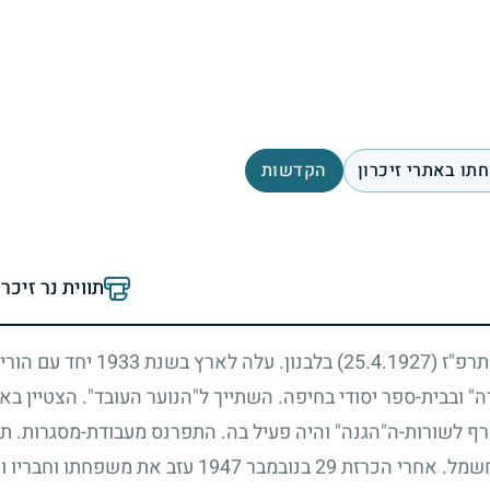
תו באתרי זיכרון
הקדשות
תווית נר זיכר
 תרפ"ז
(25.4.1927)
בלבנון. עלה לארץ בשנת
1933
יחד עם הוריו
 ובבית-ספר יסודי בחיפה. השתייך ל"הנוער העובד". הצטיין בא
טרף לשורות-ה"הגנה" והיה פעיל בה. התפרנס מעבודת-מסגרות. ת
חשמל. אחרי הכרזת
29
בנובמבר
1947
עזב את משפחתו וחבריו ויצ