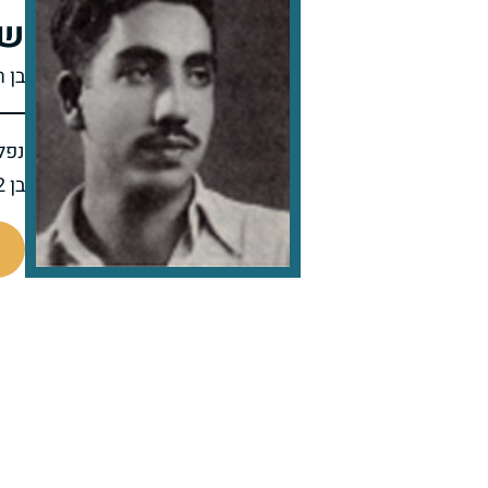
של
בן 
נפל 
בן 22 בנופלו
7444