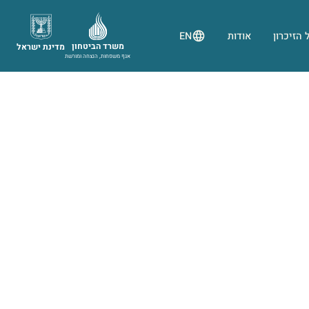
 הזיכרון
אודות
EN
משרד הביטחון
מדינת ישראל
אגף משפחות, הנצחה ומורשת