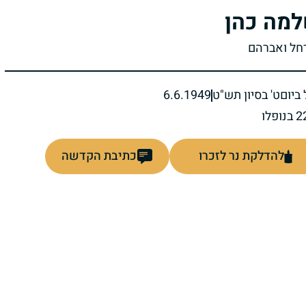
מה כהן
רחל ואברהם
ביום
ט' בסיון תש"ט
6.6.1949
להדלקת נר לזכרו
כתיבת הקדשה