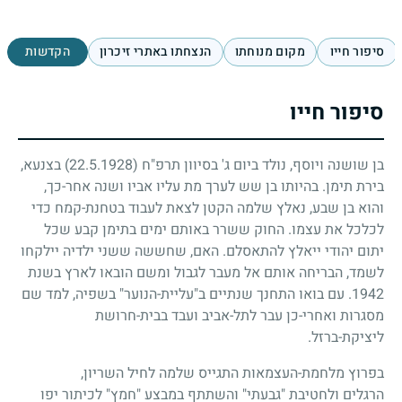
סיפור חייו
מקום מנוחתו
הנצחתו באתרי זיכרון
הקדשות
סיפור חייו
בן שושנה ויוסף, נולד ביום ג' בסיוון תרפ"ח
(22.5.1928)
בצנעא,
בירת תימן. בהיותו בן שש לערך מת עליו אביו ושנה אחר-כך,
והוא בן שבע, נאלץ שלמה הקטן לצאת לעבוד בטחנת-קמח כדי
לכלכל את עצמו. החוק ששרר באותם ימים בתימן קבע שכל
יתום יהודי ייאלץ להתאסלם. האם, שחששה ששני ילדיה יילקחו
לשמד, הבריחה אותם אל מעבר לגבול ומשם הובאו לארץ בשנת
1942
. עם בואו התחנך שנתיים ב"עליית-הנוער" בשפיה, למד שם
מסגרות ואחרי-כן עבר לתל-אביב ועבד בבית-חרושת
ליציקת-ברזל.
בפרוץ מלחמת-העצמאות התגייס שלמה לחיל השריון,
הרגלים ולחטיבת "גבעתי" והשתתף במבצע "חמץ" לכיתור יפו