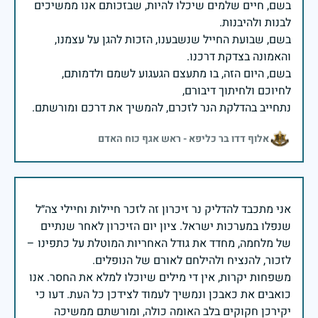
בשם, חיים שלמים שיכלו להיות, שבזכותם אנו ממשיכים
בשם, שבועת החייל שנשבענו, הזכות להגן על עצמנו,
בשם, היום הזה, בו מתעצם הגעגוע לשמם ולדמותם,
נתחייב בהדלקת הנר לזכרם, להמשיך את דרכם ומורשתם.
אלוף דדו בר כליפא - ראש אגף כוח האדם
אני מתכבד להדליק נר זיכרון זה לזכר חיילות וחיילי צה״ל
שנפלו במערכות ישראל. ציון יום הזיכרון לאחר שנתיים
של מלחמה, מחדד את גודל האחריות המוטלת על כתפינו –
משפחות יקרות, אין די מילים שיוכלו למלא את החסר. אנו
כואבים את כאבכן ונמשיך לעמוד לצידכן כל העת. דעו כי
יקירכן חקוקים בלב האומה כולה, ומורשתם ממשיכה