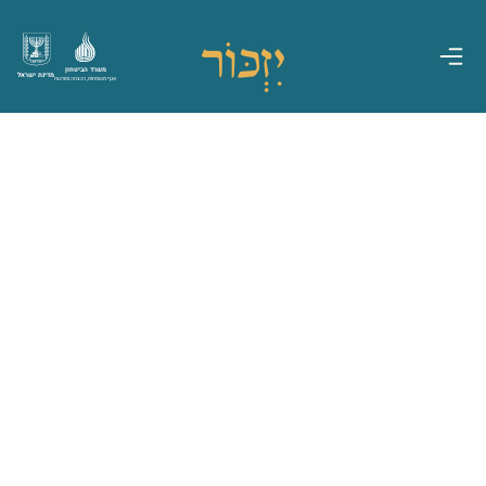
משרד הביטחון
מדינת ישראל
אגף משפחות, הנצחה ומורשת