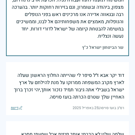
המשימה למענה לחמו ועבורה נפלו: הכרעת אויבינו מדרום,
מצפון, ביהודה ובשומרון, וגם בזירות רחוקות יותר. בהערכה
רבה ובגאווה אדירה אנו מרכינים ראש בפני הנופלים
והנופלות, מאמצים את משפחותיהם אל לבנו, וממשיכים
במשימה להבטחת קיומה של ישראל לדורי דורות. יחד
נעשה ונצליח.
שר הביטחון ישראל כ"ץ
דוד יקר אבא ז״ל סיפר לי שהייתה החלוץ הראשון שעלה
לארץ מקרב המשפחה ממרוקו על מנת להילחם על ארץ
ישראל בשבילי אתה גיבור תמיד נזכור אותך,יהי זכרך ברוך
האחיין שלך שטרם הכרתה בועז סויסה.
רס״ב בועז סויסה
|
25 באפריל 2025
דיווח
שלמה שלנו,לא הכרתי אותך פיזית אבל שמעתי מסבא