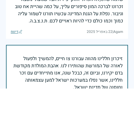
זכרונו לברכה המון סיפורים עליך, על כמה שהיית אח טוב
וגיבור. נפלת על הגנת המדינה עכשיו תורנו לשמור עליה
כמוך וכמו כולם כדי להיות ראויים לכם. ת.נ.צ.ב.ה.
Agam
|
22 באפריל 2025
דיווח
זיכרון חללינו מהווה עבורנו צו חיים, להמשיך ולפעול
לאורה של המורשת שהותירו לנו. אהבת המולדת מקודשת
בדם יקירנו, וביום זה, כבכל שנה, אנו מתייחדים עם זכר
חללינו, אשר נפלו במערכות ישראל למען עצמאותה
וחוסנה של מדינת ישראל.
רב ניצב יעקב שבתאי- המפקח הכללי של משטרת ישראל
דוד יקר לא הכרתי אותך באופן אישי אבל אבא סיפר עליך
רבות, עליתה לארץ ישראל לבד כדי להצטרף לצהל ציונות