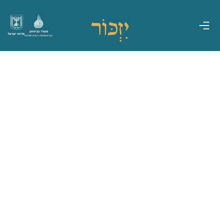
משרד הביטחון
מדינת ישראל
אגף משפחות, הנצחה ומורשת