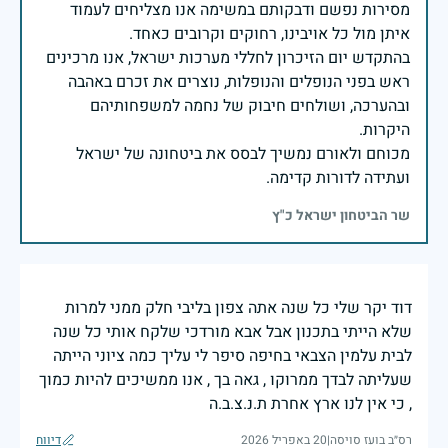
מסירות נפשם ודבקותם במשימה אנו מצליחים לעמוד
בהתקדש יום הזיכרון לחללי מערכות ישראל, אנו מרכינים
ראש בפני הנופלים והנופלות, נוצרים את זכרם באהבה
ובהערכה, ושולחים חיבוק של נחמה למשפחותיהם
מכוחם ולאורם נמשיך לבסס את ביטחונה של ישראל
ועתידה לדורות קדימה.
שר הביטחון ישראל כ"ץ
דוד יקר שלי כל שנה אתה צפון בליבי חלק ממני למרות
שלא הייתי בתכנון אבל אבא מורדכי שלקח אותי כל שנה
לבית עלמין הצבאי בחיפה סיפר לי עליך כמה ציוני הייתה
שעליתה לבדך ממרוקו , גאה בך , אנו ממשיכים להיות כמוך
, כי אין לנו ארץ אחרת ת.נ.צ.ב.ה
רס״ב בועז סויסה
|
20 באפריל 2026
דיווח