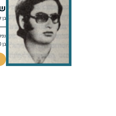
של
בן 
נפל 
בן 20 בנופלו
95593