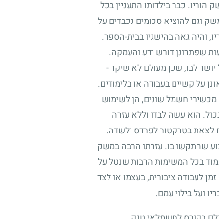
וריו. כבר בילדותו התעניין בכל
שק וגם להוציא סכומים נכבדים על
יו, והיה גאה בהישגיו בבית-הספר.
ות שפתרונן דורש ידע והעמקה.
 יושר לבו, שכן מעולם לא שיקר
-
נן על קשיים בעבודה או בלימודים.
מכשירי חשמל שונים, הן לשימוש
כול. הוא עשה לבדו וללא עזרה
ח לצאת בטרקטור לפרדס ולשדה.
וע שהתקשו בו. עזרתו הרבה במשק
לעמוד בכל המשימות הרבות שנטל על
מן לעבודה ציבורית, בעצמו או לצד
ו ועל בילוי עמם.
שתלם בקורס לחשמלאי טנק