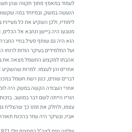
לעמוד במאמץ מתוך תקווה שהן תשאנ
הנעשה במשק, ובמיוחד במה שקשור ב
לימודיו, ולכן השקיע את כל מעייניו
מטבעו היה ביישן ונחבא אל הכלים, 
הוא היה גם שותף פעיל בחיי החברה 
ועל התלמידים בעיקר הודות לרוחו ה
אהבתו למקצוע החשמל מצאה את ביטו
אחרים והן לעצמו. למרות שהשקיע את
דברים שונים, כגון רשת חשמל במכו
אחרי העבודה הקשה במשק היה לומד 
הוריו הייתה לשם דבר במושב. בזכות 
עצמו, ולחלק את זמנו כך שהצליח גם 
אביו, ובעיקר היה עוזר בהכנת תאורה
שלמה גויס לצה"ל במחצית יולי
1971