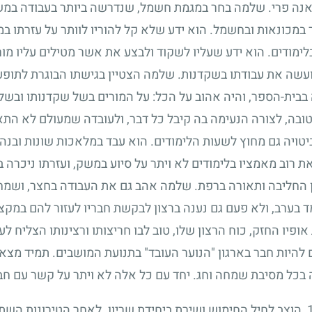
ה פרי. שלמה בחר במגמת חשמל, שנדרשה ביותר בעבודה במשק ה
מכונאות ובחשמל. הוא ידע שלא קל להוריו לוותר על עזרתו במ
 בלימודים. הוא ידע שעליו לשקוד ולבצע את אשר מטילים עליו מור
ועשה את עבודתו בשקדנות. שלמה הצטיין בגישתו הבוגרת לתופע
בבית-הספר, והיה אהוב על הכל: על המורים בשל שקדנותו ובשל
טובה, לצורה הנעימה בה קיבל כל דבר, ולעובדה שמעולם לא התאו
יה גם מחוץ לשעות הלימודים. הוא עבד במלאכות שונות ובנה 
 רוב מאמציו בלימודים לא ויתר על סיוע במשק, ועזרתו ניכרה ב
ן החליבה ותאורה ברפת. שלמה אהב גם את העבודה בחצר, ושמ
בערב, ולא פעם גם נענה ברצון לבקשת חבריו לעזור להם במקצ
אופיו החזק, כוח הרצון שלו, טוב לבו חריצותו ורצינותו הצליח 
להיות חבר בארגון "הנוער העובד" בתנועת המושבים. תמיד מצא ז
 בכל מסיבת שמחה וחג. יחד עם כל אלה לא ויתר על קשר עם חברי
, הוצב לחיל החימוש ושירת ביחידת שריון. לאחר הטירונות ה