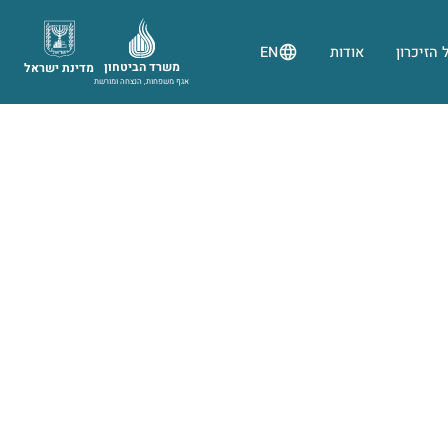
 הזיכרון
אודות
EN
משרד הביטחון
מדינת ישראל
אגף משפחות, הנצחה ומורשת