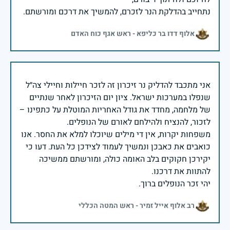
נתחייב בהדלקת הנר לזכרם, להמשיך את דרכם ומורשתם.
אלוף דדו בר כליפא - ראש אגף כוח האדם
אני מתכבד להדליק נר זיכרון זה לזכר חיילות וחיילי צה״ל
שנפלו במערכות ישראל. ציון יום הזיכרון לאחר שנתיים
של מלחמה, מחדד את גודל האחריות המוטלת על כתפינו –
משפחות יקרות, אין די מילים שיוכלו למלא את החסר. אנו
כואבים את כאבכן ונמשיך לעמוד לצידכן כל העת. דעו כי
יקירכן חקוקים בלב האומה כולה, ומורשתם ממשיכה
יהי זכר הנופלים ברוך.
רב אלוף אייל זמיר - ראש המטה הכללי