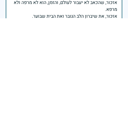
אזכור, שהכאב לא יעבור לעולם, והזמן, הוא לא מרפה ולא
אזכור, את צדקת הדרך, ואשבע שוב, שמה שהיה לא יהיה
ביום הזה, אני נתקף געגוע לדמותם, לחיתוך דיבורם,
ומדליק נר לזיכרון דרכם ומורשתם!
אלוף דדו בר כליפא - ראש אגף כוח האדם בצה"ל
בכאב, בהצדעה ובתקווה אני מתכבד להדליק נר זיכרון זה.
השנה, כשאנו נלחמים במלחמה ארוכה, רב זירתית וצודקת,
הזיכרון נושא משמעות עמוקה. ביום זה נעצור ונתייחד עם
זכרם של טובי בנינו ובנותינו שנפלו בהגנה על המדינה.
מורשתם היא המצפן שמתווה את דרכינו, והיא המעניקה