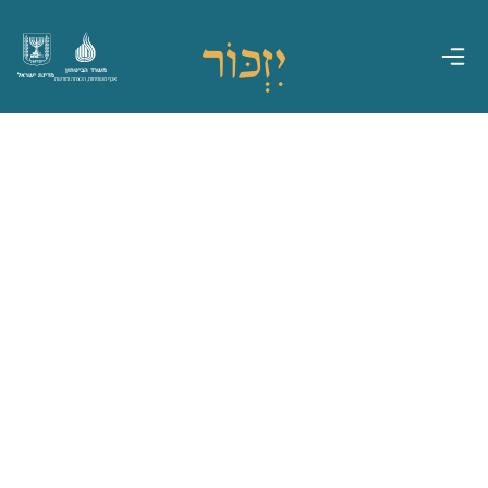
משרד הביטחון
מדינת ישראל
אגף משפחות, הנצחה ומורשת