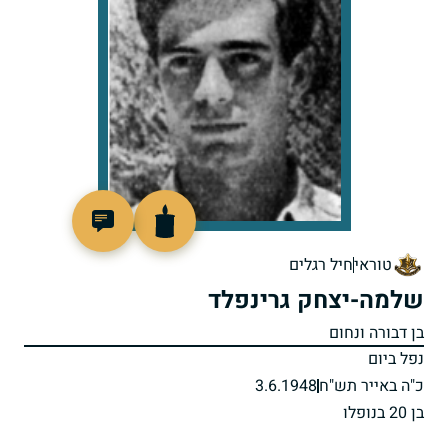
47273
טוראי
חיל רגלים
שלמה-יצחק גרינפלד
בן דבורה ונחום
נפל ביום
כ"ה באייר תש"ח
3.6.1948
בן 20 בנופלו