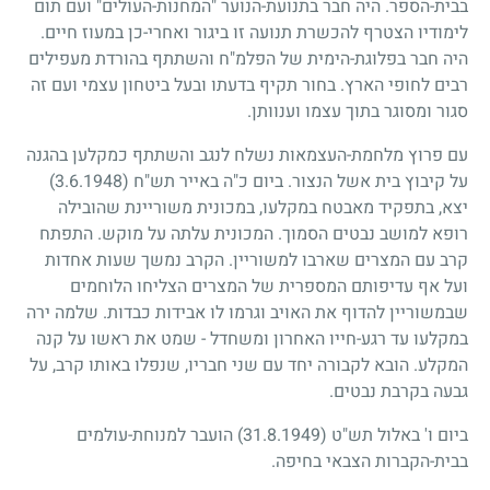
בבית-הספר. היה חבר בתנועת-הנוער "המחנות-העולים" ועם תום
לימודיו הצטרף להכשרת תנועה זו ביגור ואחרי-כן במעוז חיים.
היה חבר בפלוגת-הימית של הפלמ"ח והשתתף בהורדת מעפילים
רבים לחופי הארץ. בחור תקיף בדעתו ובעל ביטחון עצמי ועם זה
סגור ומסוגר בתוך עצמו וענוותן.
עם פרוץ מלחמת-העצמאות נשלח לנגב והשתתף כמקלען בהגנה
על קיבוץ בית אשל הנצור. ביום כ"ה באייר תש"ח
3.6.1948)
)
יצא, בתפקיד מאבטח במקלעו, במכונית משוריינת שהובילה
רופא למושב נבטים הסמוך. המכונית עלתה על מוקש. התפתח
קרב עם המצרים שארבו למשוריין. הקרב נמשך שעות אחדות
ועל אף עדיפותם המספרית של המצרים הצליחו הלוחמים
שבמשוריין להדוף את האויב וגרמו לו אבידות כבדות. שלמה ירה
במקלעו עד רגע-חייו האחרון ומשחדל - שמט את ראשו על קנה
המקלע. הובא לקבורה יחד עם שני חבריו, שנפלו באותו קרב, על
גבעה בקרבת נבטים.
ביום ו' באלול תש"ט
31.8.1949)
) הועבר למנוחת-עולמים
בבית-הקברות הצבאי בחיפה.