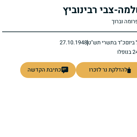
מה-צבי רבינוביץ
רומה וברוך
ביום
כ"ד בתשרי תש"ט
27.10.1948
להדלקת נר לזכרו
כתיבת הקדשה