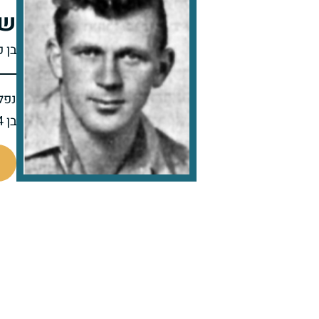
של
בן פ
נפל 
בן 24 בנופלו
4072