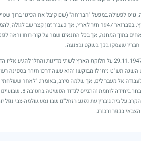
, גויס לפעולה במפעל "הבריחה" (שם קיבל את הכינוי ברוך שטיי
ץ. בפברואר
1947
חזר לארץ, אך כעבור זמן קצר שב לגולה, להמ
ים בתוך המחנה, אך בכל התנאים שמר על קור-רוחו וראה לפניו
חבריו שעסקו בכך בשקט ובצנעה.
29.11.194
על חלוקת הארץ לשתי מדינות והחלו להגיע אליו הדי
שנה תש"ט ניתן לו מבוקשו והוא עשה דרכו חזרה בספינה רעוע
 לעבודה אל מעבר לים, אך שלמה סירב, באומרו: "לאחר ששלחתי
א בחר ביחידה לוחמת והתגייס לגדוד הפשיטה בחטיבה
8
. שבועיים 
רב על בית גוברין עת נפגע הזחל"ם שבו נסע.שלמה-צבי נפל יו
צבאי בכפר ורבורג.