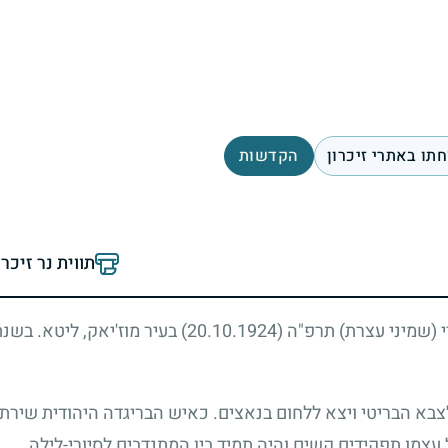
תו באתרי זיכרון
הקדשות
תווית נר זיכר
רי (שמיני עצרת) תרפ"ה
(20.10.1924)
בעיר מוז'יאק, ליטא. בשנ
בא הבריטי ויצא ללחום בנאצים. כאיש הבריגדה היהודית שיר
עצמו תפקידים קשים והיה תמיד בין המתנדבים לסיורי-לילה.