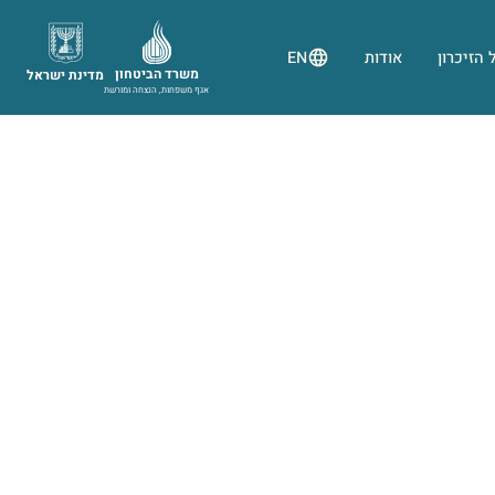
 הזיכרון
אודות
EN
משרד הביטחון
מדינת ישראל
אגף משפחות, הנצחה ומורשת