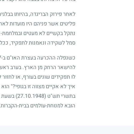
לאחר פירוק הבריגדה, בהיותו בבלגיה
פליטים אשר פניהם היו מועדות לאר
נתקל בקשיים לא מעטים ובמלחמת-אח
סמל לשקידה ונאמנות לתפקיד, ככל 
כשנפלה ההכרעה בעצרת האו"ם ב-
7
להישאר הרחק מן הארץ. בערב ראש ה
לו תפקידים שונים בעורף, או לחזור
איך לא אקיים מצווה זו בגופי?" הו
בתשרי תש"ט
(27.10.1948)
בשעת הק
הובא למנוחת-עולמים בבית-הקברות ה