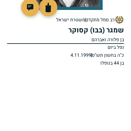
515516
רב סמל מתקדם
משטרת ישראל
שמגר (בבו) קסוקר
בן פלורה ואברהם
נפל ביום
כ"ה בחשון תש"ס
4.11.1999
בן 44 בנופלו