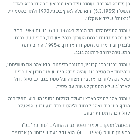
בן פלורה ואברהם. שמגר נולד באז'מיר אשר בהודו בי"א באדר
תשט"ו
(5.3.1955)
. הוא עלה לארץ בשנת 1970 ולמד בפנימיית
"ניצנים" שליד אשקלון.
שמגר התגייס למשמר הגבול ב-6.11.1974. בשנת 1989 החל
לשרת במתקנים ברמת השרון, בנמל אשדוד, בקרית גת, בבית
ג'וברין וביד מרדכי. תפקידו האחרון, מ-1995, היה בתחנת
המשטרה ירוחם-דימונה בנגב.
שמגר, "בבו" בפי קרוביו, התגורר בדימונה. הוא אהב את משפחתו,
ובמיוחד את ספיר בנו שהיה מרכז חייו. שמגר תכנן את הבית
שלא זכה לגור בו, את בר המצווה של ספיר בנו, וגם טיול גדול
לארה"ב שלא הספיק לעשות עם ספיר.
שמגר אהב לטייל בארץ ובעולם ולבלות בסופי השבוע, תמיד היה
מוקף בחברים ואהב לצחוק וליהנות בכל רגע ורגע. הוא עזר
לזולת בהזדמנויות רבות.
רב-סמל מתקדם שמגר נפטר בבית החולים "סורוקה" בכ"ה
בחשוון תש"ס
(4.11.1999)
. הוא נפל בעת שירותו. בן ארבעים