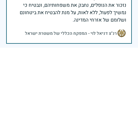
נזכור את הנופלים, נחבק את משפחותיהם, ונבטיח כי
נמשיך לפעול, ללא לאות, על מנת להבטיח את ביטחונם
ושלומם של אזרחי המדינה.
רנ"צ דניאל לוי - המפקח הכללי של משטרת ישראל
בשעה שאנו זוכרים את גודל תרומתם ועומק מסירות
נפשם של טובי בנינו ובנותינו, נופלי מערכות ישראל
לדורותיהן, ממשיכים צה"ל וכוחות הביטחון במימוש
המשימה למענה לחמו ועבורה נפלו: הכרעת אויבינו מדרום,
מצפון, ביהודה ובשומרון, וגם בזירות רחוקות יותר. בהערכה
רבה ובגאווה אדירה אנו מרכינים ראש בפני הנופלים
והנופלות, מאמצים את משפחותיהם אל לבנו, וממשיכים
במשימה להבטחת קיומה של ישראל לדורי דורות. יחד
נעשה ונצליח.
שר הביטחון ישראל כ"ץ