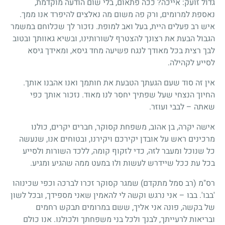
גדול זועק: אייכה? ככה פתאום, בלי שום הודעה מוקדמת,
נאספת למרומים, ורק פה משום מה נאלצים להיפרד אנו ממך.
איש רב פעלים היית, בעל ואב למופת. נזכור לך שכלוחם במשמר
הגבול הבעת את רצונך להצטרף לשורותינו, ובשיא גאוותך ובטוב
לבך רצית בכל מאודך לנגח פשיעה מחד גיסא, ומאידך גיסא
לסייע לקהילה.
אין זה סוד שעם הגעתך הטבעת את חותמך ואנו אהבנו אותך.
החיוך הנצחי שעל שפתיך יחסר לנו מאוד. נזכור אותך כפי
שאתה – לבבי ועוזר.
אישה יקרה, בן אהוב, משפחת קסוקר, חברים יקרים, כולנו
מרכינים ראש על אובדן יקירכם ויקירנו, ובטוחים אנו, שנעשה
כל שנוכל ומעבר לזה, כדי לזקוף קומה, ללכד השורות ולסייע
בכל עת ככל שיידרש לעשות ולו במעט ממה שהגיע ומגיע.
רס"מ (רב סמל מתקדם) שמגר קסוקר זכרו לברכה וכפי שכינוהו
'בבו'. בבו – אני נרגש וקשה לי להאמין שאני מספידך, ובכל לשון
של בקשה, פונה אני אליך, ששם במרומים תבקש רחמים
ובריאות לרעייתך, לבנך ולכל בני משפחתך ולכולנו. אנו כולם