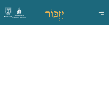
משרד הביטחון
מדינת ישראל
אגף משפחות, הנצחה ומורשת