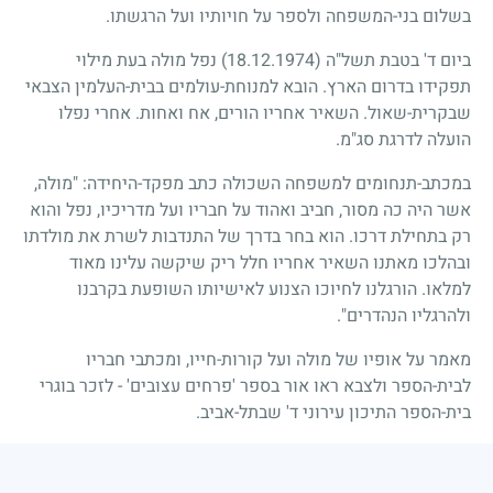
בשלום בני-המשפחה ולספר על חויותיו ועל הרגשתו.
ביום ד' בטבת תשל"ה
(18.12.1974)
נפל מולה בעת מילוי
תפקידו בדרום הארץ. הובא למנוחת-עולמים בבית-העלמין הצבאי
שבקרית-שאול. השאיר אחריו הורים, אח ואחות. אחרי נפלו
הועלה לדרגת סג"מ.
במכתב-תנחומים למשפחה השכולה כתב מפקד-היחידה: "מולה,
אשר היה כה מסור, חביב ואהוד על חבריו ועל מדריכיו, נפל והוא
רק בתחילת דרכו. הוא בחר בדרך של התנדבות לשרת את מולדתו
ובהלכו מאתנו השאיר אחריו חלל ריק שיקשה עלינו מאוד
למלאו. הורגלנו לחיוכו הצנוע לאישיותו השופעת בקרבנו
ולהרגליו הנהדרים".
מאמר על אופיו של מולה ועל קורות-חייו, ומכתבי חבריו
לבית-הספר ולצבא ראו אור בספר 'פרחים עצובים' - לזכר בוגרי
בית-הספר התיכון עירוני ד' שבתל-אביב.