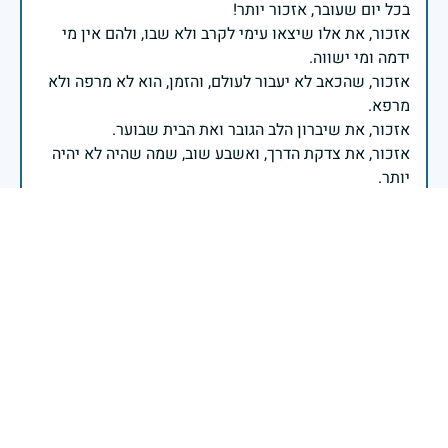
אזכור, את אלו שיצאו עימי לקרב ולא שבו, ולהם אין מי
אזכור, שהכאב לא יעבור לעולם, והזמן, הוא לא מרפה ולא
אזכור, את צדקת הדרך, ואשבע שוב, שמה שהיה לא יהיה
ביום הזה, אני נתקף געגוע לדמותם, לחיתוך דיבורם,
ומדליק נר לזיכרון דרכם ומורשתם!
אלוף דדו בר כליפא - ראש אגף כוח האדם בצה"ל
תמיד תמיד בלב, והלב תמיד בחוסר שלך. מתגעגעת אליך.