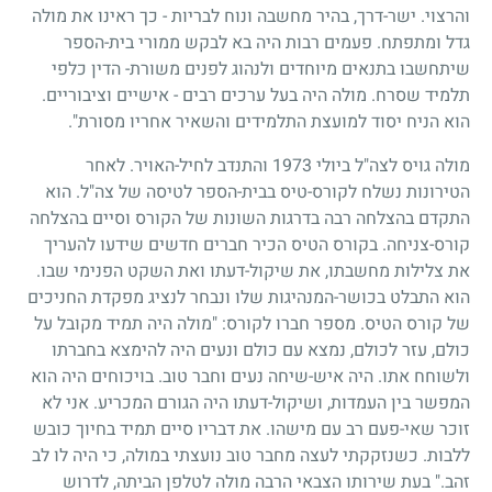
והרצוי. ישר-דרך, בהיר מחשבה ונוח לבריות - כך ראינו את מולה
גדל ומתפתח. פעמים רבות היה בא לבקש ממורי בית-הספר
שיתחשבו בתנאים מיוחדים ולנהוג לפנים משורת- הדין כלפי
תלמיד שסרח. מולה היה בעל ערכים רבים - אישיים וציבוריים.
הוא הניח יסוד למועצת התלמידים והשאיר אחריו מסורת".
מולה גויס לצה"ל ביולי
1973
והתנדב לחיל-האויר. לאחר
הטירונות נשלח לקורס-טיס בבית-הספר לטיסה של צה"ל. הוא
התקדם בהצלחה רבה בדרגות השונות של הקורס וסיים בהצלחה
קורס-צניחה. בקורס הטיס הכיר חברים חדשים שידעו להעריך
את צלילות מחשבתו, את שיקול-דעתו ואת השקט הפנימי שבו.
הוא התבלט בכושר-המנהיגות שלו ונבחר לנציג מפקדת החניכים
של קורס הטיס. מספר חברו לקורס: "מולה היה תמיד מקובל על
כולם, עזר לכולם, נמצא עם כולם ונעים היה להימצא בחברתו
ולשוחח אתו. היה איש-שיחה נעים וחבר טוב. בויכוחים היה הוא
המפשר בין העמדות, ושיקול-דעתו היה הגורם המכריע. אני לא
זוכר שאי-פעם רב עם מישהו. את דבריו סיים תמיד בחיוך כובש
ללבות. כשנזקקתי לעצה מחבר טוב נועצתי במולה, כי היה לו לב
זהב." בעת שירותו הצבאי הרבה מולה לטלפן הביתה, לדרוש