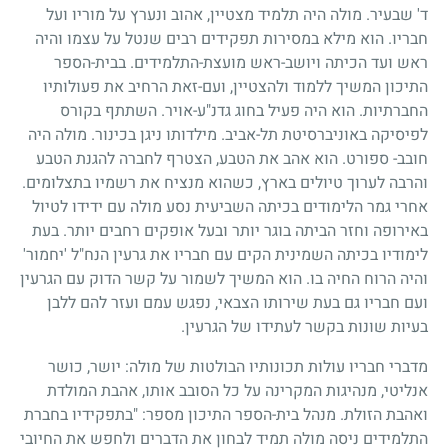
ד' שבעיר. מולה היה תלמיד מצטיין, אהוב ונערץ על מוריו ועל
חבריו. הוא מילא במסירות תפקידים רבים שנטל על עצמו והיה
ראש ועד הכיתה ויושב-ראש מועצת-התלמידים. בבית-הספר
התיכון המשיך ללמוד ולהצטיין, ועם-זאת הרחיב את פעולותיו
החברתיות. הוא היה פעיל בחוג גדנ"ע-אויר. השתתף בקורס
לפיסיקה באוניברסיטת תל-אביב. מילדותו ניגן בכינור. מולה היה
חובב- ספורט. הוא אהב את הטבע, הצטרף לחברה להגנת הטבע
והרבה לערוך טיולים בארץ, כשהוא מנציח את רשמיו בתצלומים.
אחרי גמר הלימודים בכיתה השביעית נסע מולה עם ידידו לטיול
באירופה וחזר הביתה בוגר יותר ובעל אופקים רחבים יותר. בעת
לימודיו בכיתה השמינית הקים עם חבריו את גרעין הנח"ל 'יחמור'
והיה הרוח החיה בו. הוא המשיך לשמור על קשר הדוק עם הגרעין
ועם חבריו גם בעת שירותו הצבאי, נפגש עמם ועזר להם ללבן
בעיות שונות בקשר לעתידו של הגרעין.
מדברי חבריו עולות תכונותיו הבולטות של מולה: יושר, כושר
אנליטי, מנהיגות המקרינה על כל הסובב אותו, אהבת המולדת
ואהבת הזולת. מנהל בית-הספר התיכון מספר: "בתפקידיו בחברת
התלמידים ניסה מולה תמיד לבחון את הדברים ולחפש את החיובי