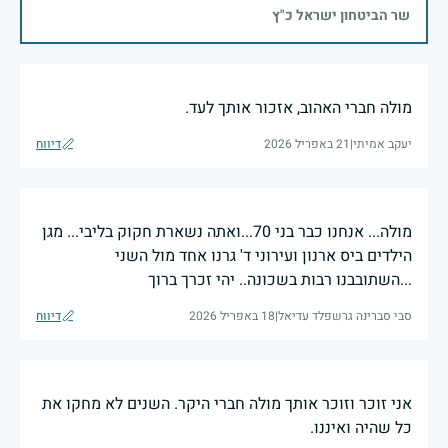
שר הביטחון ישראל כ"ץ
מולה חברי האהוב, אזכור אותך לעד.
יעקב אמיתי
|
21 באפריל 2026
דיווח
מולה... אנחנו כבר בני 70...ואתה נשארת חקוק בליבי... מגן
הילדים ביס ארנון ועירוני ד' גרנו אחד מול השני
...השתובבנו רבות בשכונה.. יהי זכרך ברוך
סבי סברינה גרשפלד עדיאל
|
18 באפריל 2026
דיווח
אני זוכר וזוכר אותך מולה חברי היקר. השנים לא מחקו את
כל שהיה ואיננו.