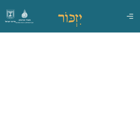
משרד הביטחון
מדינת ישראל
אגף משפחות, הנצחה ומורשת