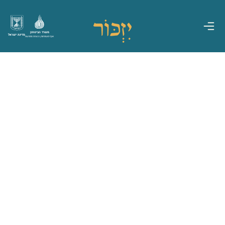
משרד הביטחון
מדינת ישראל
אגף משפחות, הנצחה ומורשת