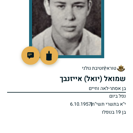
90114
טוראי
חטיבת גולני
שמואל (יואל) אייזנבך
בן אסתר-לאה וחיים
נפל ביום
י"א בתשרי תשי"ח
6.10.1957
בן 19 בנופלו