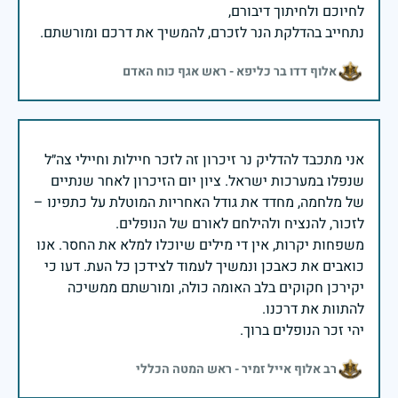
נתחייב בהדלקת הנר לזכרם, להמשיך את דרכם ומורשתם.
אלוף דדו בר כליפא - ראש אגף כוח האדם
אני מתכבד להדליק נר זיכרון זה לזכר חיילות וחיילי צה״ל
שנפלו במערכות ישראל. ציון יום הזיכרון לאחר שנתיים
של מלחמה, מחדד את גודל האחריות המוטלת על כתפינו –
משפחות יקרות, אין די מילים שיוכלו למלא את החסר. אנו
כואבים את כאבכן ונמשיך לעמוד לצידכן כל העת. דעו כי
יקירכן חקוקים בלב האומה כולה, ומורשתם ממשיכה
יהי זכר הנופלים ברוך.
רב אלוף אייל זמיר - ראש המטה הכללי