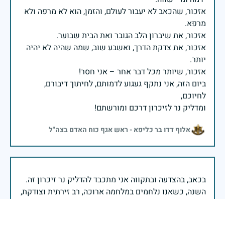
אזכור, שהכאב לא יעבור לעולם, והזמן, הוא לא מרפה ולא
אזכור, את צדקת הדרך, ואשבע שוב, שמה שהיה לא יהיה
ביום הזה, אני נתקף געגוע לדמותם, לחיתוך דיבורם,
ומדליק נר לזיכרון דרכם ומורשתם!
אלוף דדו בר כליפא - ראש אגף כוח האדם בצה"ל
בכאב, בהצדעה ובתקווה אני מתכבד להדליק נר זיכרון זה.
השנה, כשאנו נלחמים במלחמה ארוכה, רב זירתית וצודקת,
הזיכרון נושא משמעות עמוקה. ביום זה נעצור ונתייחד עם
זכרם של טובי בנינו ובנותינו שנפלו בהגנה על המדינה.